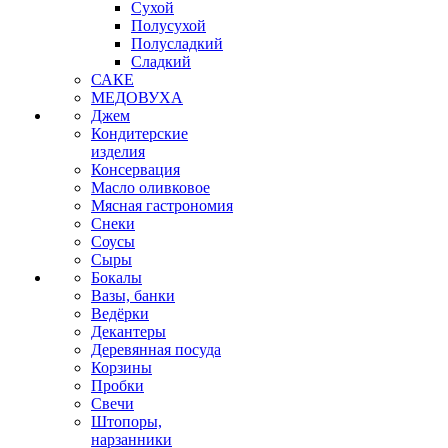
Сухой
Полусухой
Полусладкий
Сладкий
САКЕ
МЕДОВУХА
Джем
Кондитерские
изделия
Консервация
Масло оливковое
Мясная гастрономия
Снеки
Соусы
Сыры
Бокалы
Вазы, банки
Ведёрки
Декантеры
Деревянная посуда
Корзины
Пробки
Свечи
Штопоры,
нарзанники