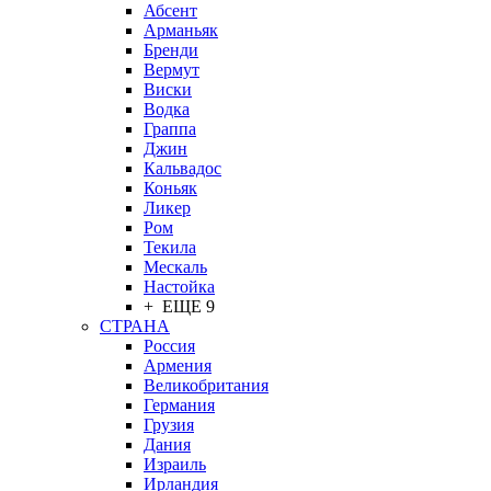
Абсент
Арманьяк
Бренди
Вермут
Виски
Водка
Граппа
Джин
Кальвадос
Коньяк
Ликер
Ром
Текила
Мескаль
Настойка
+ ЕЩЕ 9
СТРАНА
Россия
Армения
Великобритания
Германия
Грузия
Дания
Израиль
Ирландия