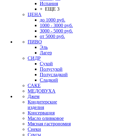
Испания
+ ЕЩЕ 3
ЦЕНА
до 1000 руб.
1000 - 3000 руб.
3000 - 5000 руб.
от 5000 руб.
ПИВО
Эль
Лагер
СИДР
Сухой
Полусухой
Полусладкий
Сладкий
САКЕ
МЕДОВУХА
Джем
Кондитерские
изделия
Консервация
Масло оливковое
Мясная гастрономия
Снеки
Соусы