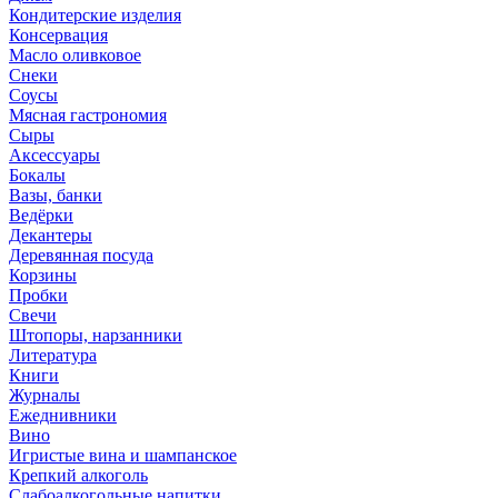
Кондитерские изделия
Консервация
Масло оливковое
Снеки
Соусы
Мясная гастрономия
Сыры
Аксессуары
Бокалы
Вазы, банки
Ведёрки
Декантеры
Деревянная посуда
Корзины
Пробки
Свечи
Штопоры, нарзанники
Литература
Книги
Журналы
Ежеднивники
Вино
Игристые вина и шампанское
Крепкий алкоголь
Слабоалкогольные напитки