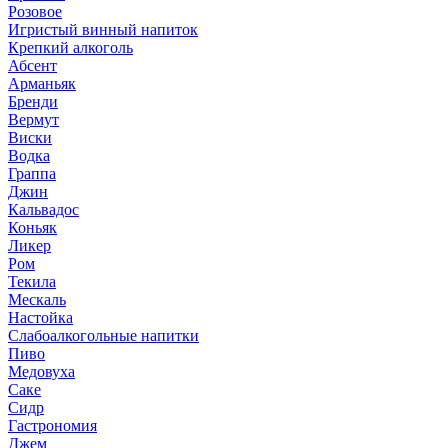
Розовое
Игристый винный напиток
Крепкий алкоголь
Абсент
Арманьяк
Бренди
Вермут
Виски
Водка
Граппа
Джин
Кальвадос
Коньяк
Ликер
Ром
Текила
Мескаль
Настойка
Слабоалкогольные напитки
Пиво
Медовуха
Саке
Сидр
Гастрономия
Джем