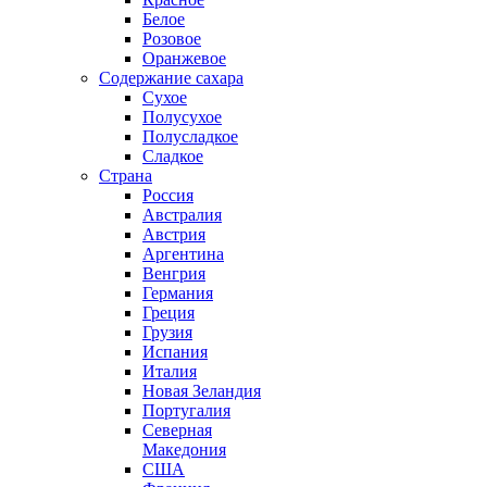
Белое
Розовое
Оранжевое
Содержание сахара
Сухое
Полусухое
Полусладкое
Сладкое
Страна
Россия
Австралия
Австрия
Аргентина
Венгрия
Германия
Греция
Грузия
Испания
Италия
Новая Зеландия
Португалия
Северная
Македония
США