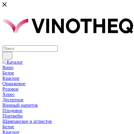
Каталог
Вино
Белое
Красное
Оранжевое
Розовое
Херес
Десертное
Винный напиток
Плодовое
Портвейн
Шампанское и игристое
Белое
Красное