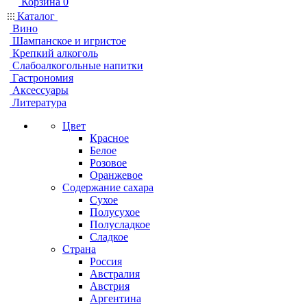
Корзина
0
Каталог
Вино
Шампанское и игристое
Крепкий алкоголь
Слабоалкогольные напитки
Гастрономия
Аксессуары
Литература
Цвет
Красное
Белое
Розовое
Оранжевое
Содержание сахара
Сухое
Полусухое
Полусладкое
Сладкое
Страна
Россия
Австралия
Австрия
Аргентина