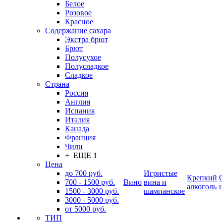
Белое
Розовое
Красное
Содержание сахара
Экстра брют
Брют
Полусухое
Полусладкое
Сладкое
Страна
Россия
Англия
Испания
Италия
Канада
Франция
Чили
+ ЕЩЕ 1
Цена
до 700 руб.
Игристые
Крепкий
700 - 1500 руб.
Вино
вина и
алкоголь
1500 - 3000 руб.
шампанское
3000 - 5000 руб.
от 5000 руб.
ТИП