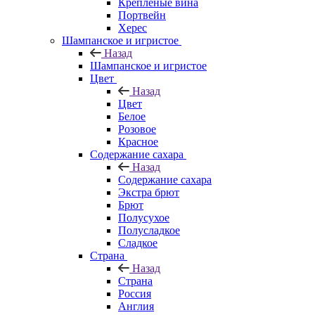
Крепленые вина
Портвейн
Херес
Шампанское и игристое
Назад
Шампанское и игристое
Цвет
Назад
Цвет
Белое
Розовое
Красное
Содержание сахара
Назад
Содержание сахара
Экстра брют
Брют
Полусухое
Полусладкое
Сладкое
Страна
Назад
Страна
Россия
Англия