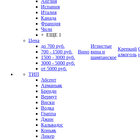
Англия
Испания
Италия
Канада
Франция
Чили
+ ЕЩЕ 1
Цена
до 700 руб.
Игристые
Крепкий
700 - 1500 руб.
Вино
вина и
алкоголь
1500 - 3000 руб.
шампанское
3000 - 5000 руб.
от 5000 руб.
ТИП
Абсент
Арманьяк
Бренди
Вермут
Виски
Водка
Граппа
Джин
Кальвадос
Коньяк
Ликер