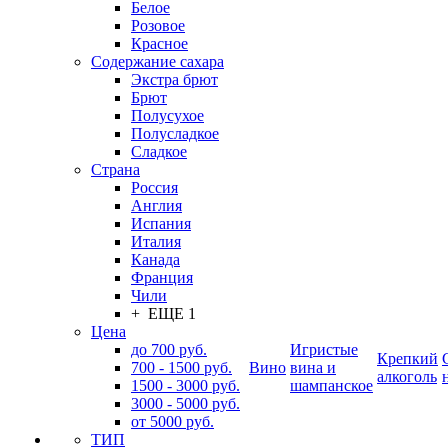
Белое
Розовое
Красное
Содержание сахара
Экстра брют
Брют
Полусухое
Полусладкое
Сладкое
Страна
Россия
Англия
Испания
Италия
Канада
Франция
Чили
+ ЕЩЕ 1
Цена
до 700 руб.
Игристые
Крепкий
700 - 1500 руб.
Вино
вина и
алкоголь
1500 - 3000 руб.
шампанское
3000 - 5000 руб.
от 5000 руб.
ТИП