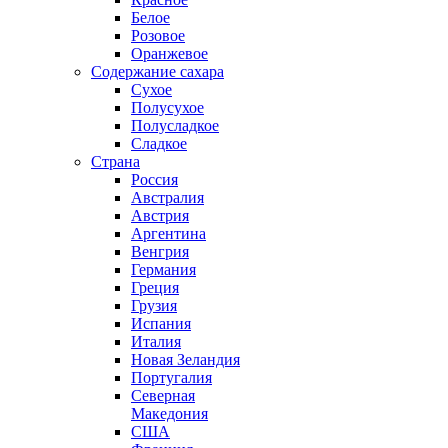
Белое
Розовое
Оранжевое
Содержание сахара
Сухое
Полусухое
Полусладкое
Сладкое
Страна
Россия
Австралия
Австрия
Аргентина
Венгрия
Германия
Греция
Грузия
Испания
Италия
Новая Зеландия
Португалия
Северная
Македония
США