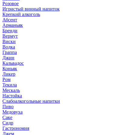
Розовое
Игристый винный напиток
Крепкий алкоголь
Абсент
Арманьяк
Бренди
Вермут
Виски
Водка
Граппа
Джин
Кальвадос
Коньяк
Ликер
Ром
Текила
Мескаль
Настойка
Слабоалкогольные напитки
Пиво
Медовуха
Саке
Сидр
Гастрономия
Джем