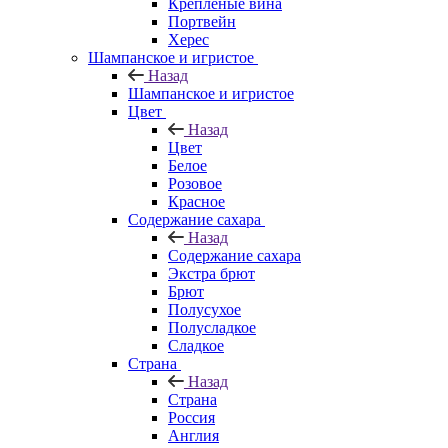
Крепленые вина
Портвейн
Херес
Шампанское и игристое
Назад
Шампанское и игристое
Цвет
Назад
Цвет
Белое
Розовое
Красное
Содержание сахара
Назад
Содержание сахара
Экстра брют
Брют
Полусухое
Полусладкое
Сладкое
Страна
Назад
Страна
Россия
Англия