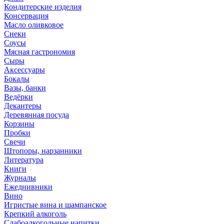
Кондитерские изделия
Консервация
Масло оливковое
Снеки
Соусы
Мясная гастрономия
Сыры
Аксессуары
Бокалы
Вазы, банки
Ведёрки
Декантеры
Деревянная посуда
Корзины
Пробки
Свечи
Штопоры, нарзанники
Литература
Книги
Журналы
Ежеднивники
Вино
Игристые вина и шампанское
Крепкий алкоголь
Слабоалкогольные напитки