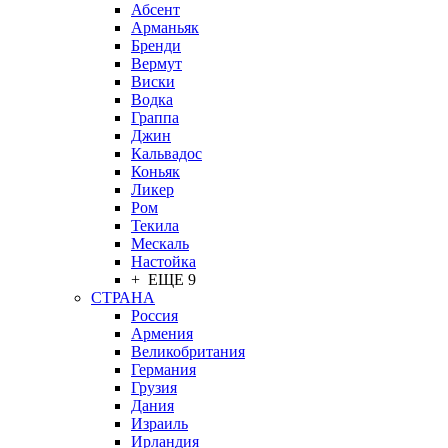
Абсент
Арманьяк
Бренди
Вермут
Виски
Водка
Граппа
Джин
Кальвадос
Коньяк
Ликер
Ром
Текила
Мескаль
Настойка
+ ЕЩЕ 9
СТРАНА
Россия
Армения
Великобритания
Германия
Грузия
Дания
Израиль
Ирландия