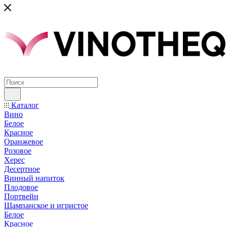
Каталог
Вино
Белое
Красное
Оранжевое
Розовое
Херес
Десертное
Винный напиток
Плодовое
Портвейн
Шампанское и игристое
Белое
Красное