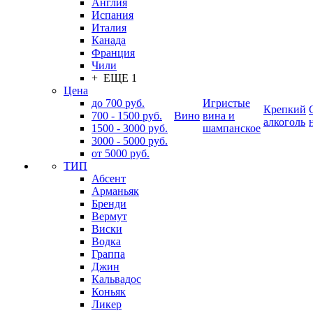
Англия
Испания
Италия
Канада
Франция
Чили
+ ЕЩЕ 1
Цена
до 700 руб.
Игристые
Крепкий
700 - 1500 руб.
Вино
вина и
алкоголь
1500 - 3000 руб.
шампанское
3000 - 5000 руб.
от 5000 руб.
ТИП
Абсент
Арманьяк
Бренди
Вермут
Виски
Водка
Граппа
Джин
Кальвадос
Коньяк
Ликер