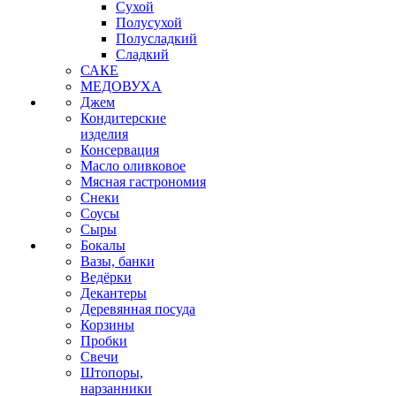
Сухой
Полусухой
Полусладкий
Сладкий
САКЕ
МЕДОВУХА
Джем
Кондитерские
изделия
Консервация
Масло оливковое
Мясная гастрономия
Снеки
Соусы
Сыры
Бокалы
Вазы, банки
Ведёрки
Декантеры
Деревянная посуда
Корзины
Пробки
Свечи
Штопоры,
нарзанники