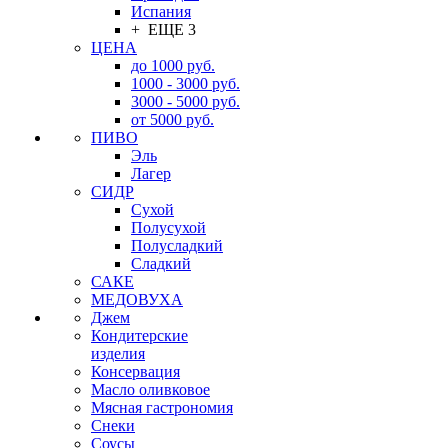
Испания
+ ЕЩЕ 3
ЦЕНА
до 1000 руб.
1000 - 3000 руб.
3000 - 5000 руб.
от 5000 руб.
ПИВО
Эль
Лагер
СИДР
Сухой
Полусухой
Полусладкий
Сладкий
САКЕ
МЕДОВУХА
Джем
Кондитерские
изделия
Консервация
Масло оливковое
Мясная гастрономия
Снеки
Соусы