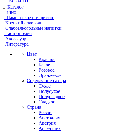
Корзина
0
Каталог
Вино
Шампанское и игристое
Крепкий алкоголь
Слабоалкогольные напитки
Гастрономия
Аксессуары
Литература
Цвет
Красное
Белое
Розовое
Оранжевое
Содержание сахара
Сухое
Полусухое
Полусладкое
Сладкое
Страна
Россия
Австралия
Австрия
Аргентина