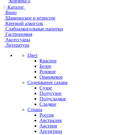
Корзина
0
Каталог
Вино
Шампанское и игристое
Крепкий алкоголь
Слабоалкогольные напитки
Гастрономия
Аксессуары
Литература
Цвет
Красное
Белое
Розовое
Оранжевое
Содержание сахара
Сухое
Полусухое
Полусладкое
Сладкое
Страна
Россия
Австралия
Австрия
Аргентина