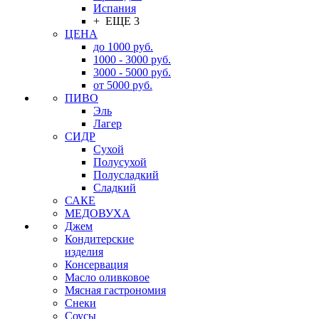
Испания
+ ЕЩЕ 3
ЦЕНА
до 1000 руб.
1000 - 3000 руб.
3000 - 5000 руб.
от 5000 руб.
ПИВО
Эль
Лагер
СИДР
Сухой
Полусухой
Полусладкий
Сладкий
САКЕ
МЕДОВУХА
Джем
Кондитерские
изделия
Консервация
Масло оливковое
Мясная гастрономия
Снеки
Соусы