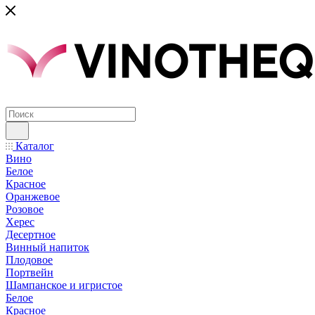
Каталог
Вино
Белое
Красное
Оранжевое
Розовое
Херес
Десертное
Винный напиток
Плодовое
Портвейн
Шампанское и игристое
Белое
Красное