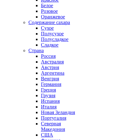
Белое
Розовое
Оранжевое
Содержание сахара
Сухое
Полусухое
Полусладкое
Сладкое
Страна
Россия
Австралия
Австрия
Аргентина
Венгрия
Германия
Греция
Грузия
Испания
Италия
Новая Зеландия
Португалия
Северная
Македония
США