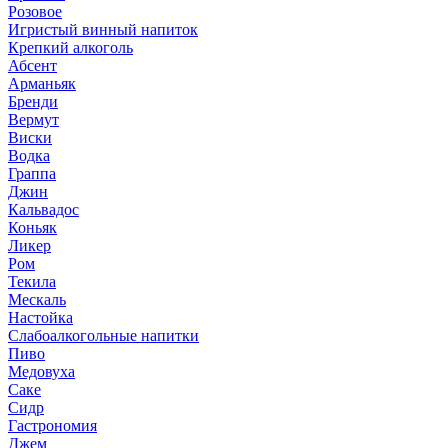
Розовое
Игристый винный напиток
Крепкий алкоголь
Абсент
Арманьяк
Бренди
Вермут
Виски
Водка
Граппа
Джин
Кальвадос
Коньяк
Ликер
Ром
Текила
Мескаль
Настойка
Слабоалкогольные напитки
Пиво
Медовуха
Саке
Сидр
Гастрономия
Джем