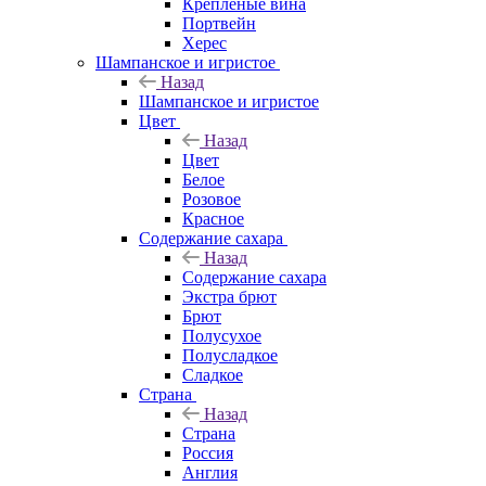
Крепленые вина
Портвейн
Херес
Шампанское и игристое
Назад
Шампанское и игристое
Цвет
Назад
Цвет
Белое
Розовое
Красное
Содержание сахара
Назад
Содержание сахара
Экстра брют
Брют
Полусухое
Полусладкое
Сладкое
Страна
Назад
Страна
Россия
Англия