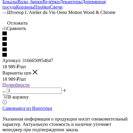
Бокалы
Вазы, банки
Ведёрки
Декантеры
Деревянная
посуда
Корзины
Пробки
Свечи
—
Штопор L'Atelier du Vin Oeno Motion Wood & Chrome
Отложить
Сравнить
Артикул:
3166650954647
18 989
₽
/шт
Варианты цен
18 989
₽
/шт
Подробности
В корзину
Самовывоз из Винотеки
Указанная информация о продукции носит ознакомительный
характер. Актуальную стоимость и наличие уточняет
менеджер при подтверждении заказа.