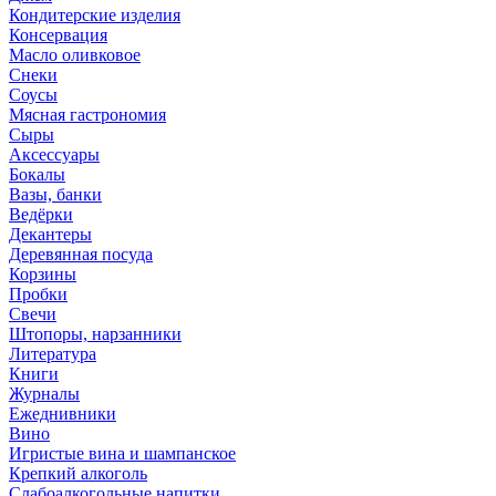
Кондитерские изделия
Консервация
Масло оливковое
Снеки
Соусы
Мясная гастрономия
Сыры
Аксессуары
Бокалы
Вазы, банки
Ведёрки
Декантеры
Деревянная посуда
Корзины
Пробки
Свечи
Штопоры, нарзанники
Литература
Книги
Журналы
Ежеднивники
Вино
Игристые вина и шампанское
Крепкий алкоголь
Слабоалкогольные напитки