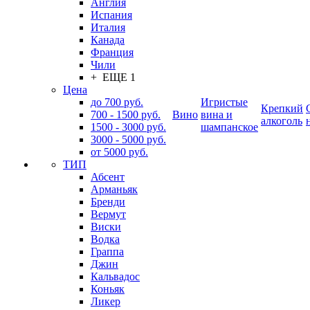
Англия
Испания
Италия
Канада
Франция
Чили
+ ЕЩЕ 1
Цена
до 700 руб.
Игристые
Крепкий
700 - 1500 руб.
Вино
вина и
алкоголь
1500 - 3000 руб.
шампанское
3000 - 5000 руб.
от 5000 руб.
ТИП
Абсент
Арманьяк
Бренди
Вермут
Виски
Водка
Граппа
Джин
Кальвадос
Коньяк
Ликер