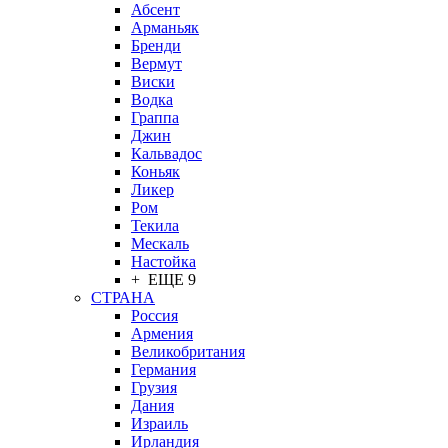
Абсент
Арманьяк
Бренди
Вермут
Виски
Водка
Граппа
Джин
Кальвадос
Коньяк
Ликер
Ром
Текила
Мескаль
Настойка
+ ЕЩЕ 9
СТРАНА
Россия
Армения
Великобритания
Германия
Грузия
Дания
Израиль
Ирландия