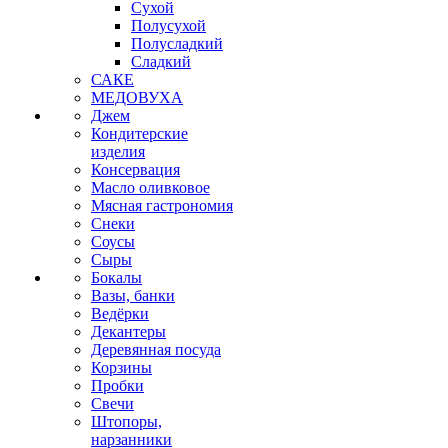
Сухой
Полусухой
Полусладкий
Сладкий
САКЕ
МЕДОВУХА
Джем
Кондитерские
изделия
Консервация
Масло оливковое
Мясная гастрономия
Снеки
Соусы
Сыры
Бокалы
Вазы, банки
Ведёрки
Декантеры
Деревянная посуда
Корзины
Пробки
Свечи
Штопоры,
нарзанники