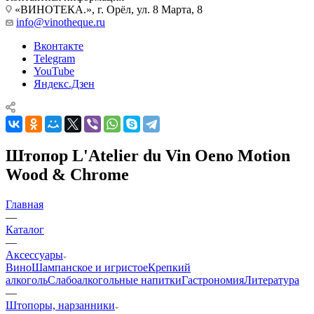
«ВИНОТЕКА.», г. Орёл, ул. 8 Марта, 8
info@vinotheque.ru
Вконтакте
Telegram
YouTube
Яндекс.Дзен
Штопор L'Atelier du Vin Oeno Motion
Wood & Chrome
Главная
—
Каталог
—
Аксессуары
Вино
Шампанское и игристое
Крепкий
алкоголь
Слабоалкогольные напитки
Гастрономия
Литература
—
Штопоры, нарзанники