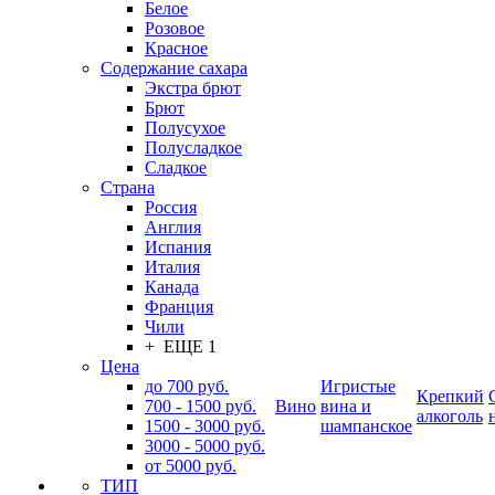
Белое
Розовое
Красное
Содержание сахара
Экстра брют
Брют
Полусухое
Полусладкое
Сладкое
Страна
Россия
Англия
Испания
Италия
Канада
Франция
Чили
+ ЕЩЕ 1
Цена
до 700 руб.
Игристые
Крепкий
700 - 1500 руб.
Вино
вина и
алкоголь
1500 - 3000 руб.
шампанское
3000 - 5000 руб.
от 5000 руб.
ТИП