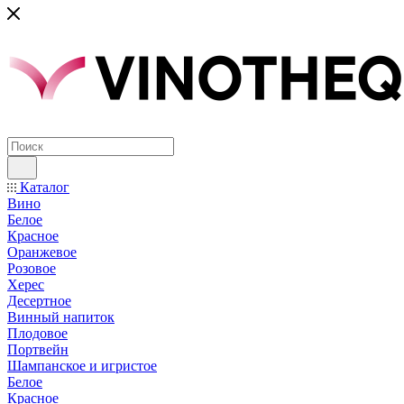
Каталог
Вино
Белое
Красное
Оранжевое
Розовое
Херес
Десертное
Винный напиток
Плодовое
Портвейн
Шампанское и игристое
Белое
Красное