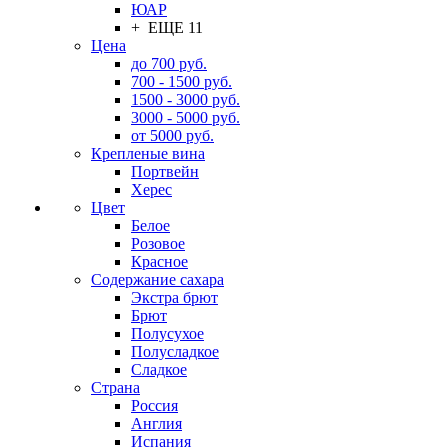
ЮАР
+ ЕЩЕ 11
Цена
до 700 руб.
700 - 1500 руб.
1500 - 3000 руб.
3000 - 5000 руб.
от 5000 руб.
Крепленые вина
Портвейн
Херес
Цвет
Белое
Розовое
Красное
Содержание сахара
Экстра брют
Брют
Полусухое
Полусладкое
Сладкое
Страна
Россия
Англия
Испания