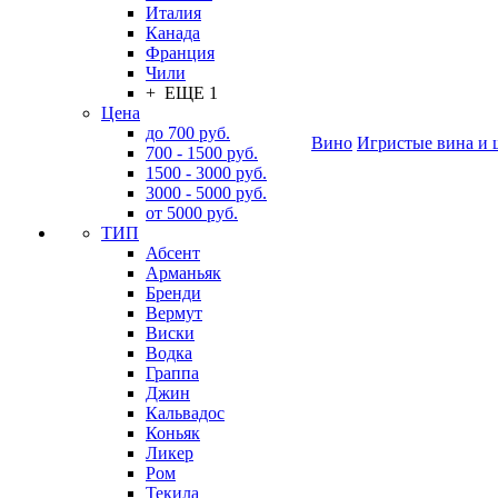
Италия
Канада
Франция
Чили
+ ЕЩЕ 1
Цена
до 700 руб.
Вино
Игристые вина и 
700 - 1500 руб.
1500 - 3000 руб.
3000 - 5000 руб.
от 5000 руб.
ТИП
Абсент
Арманьяк
Бренди
Вермут
Виски
Водка
Граппа
Джин
Кальвадос
Коньяк
Ликер
Ром
Текила