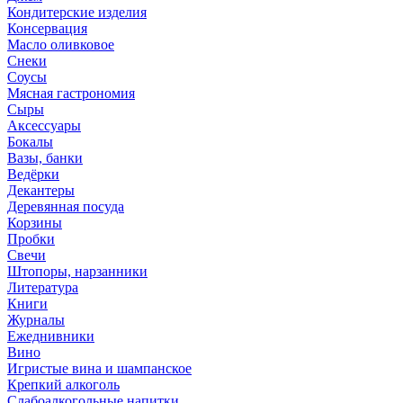
Кондитерские изделия
Консервация
Масло оливковое
Снеки
Соусы
Мясная гастрономия
Сыры
Аксессуары
Бокалы
Вазы, банки
Ведёрки
Декантеры
Деревянная посуда
Корзины
Пробки
Свечи
Штопоры, нарзанники
Литература
Книги
Журналы
Ежеднивники
Вино
Игристые вина и шампанское
Крепкий алкоголь
Слабоалкогольные напитки