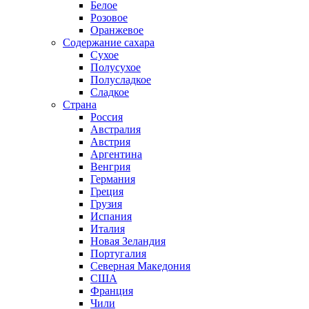
Белое
Розовое
Оранжевое
Содержание сахара
Сухое
Полусухое
Полусладкое
Сладкое
Страна
Россия
Австралия
Австрия
Аргентина
Венгрия
Германия
Греция
Грузия
Испания
Италия
Новая Зеландия
Португалия
Северная Македония
США
Франция
Чили