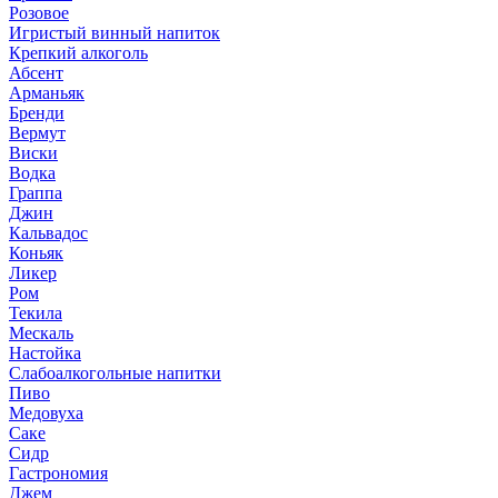
Розовое
Игристый винный напиток
Крепкий алкоголь
Абсент
Арманьяк
Бренди
Вермут
Виски
Водка
Граппа
Джин
Кальвадос
Коньяк
Ликер
Ром
Текила
Мескаль
Настойка
Слабоалкогольные напитки
Пиво
Медовуха
Саке
Сидр
Гастрономия
Джем