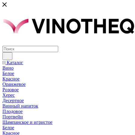
Каталог
Вино
Белое
Красное
Оранжевое
Розовое
Херес
Десертное
Винный напиток
Плодовое
Портвейн
Шампанское и игристое
Белое
Красное