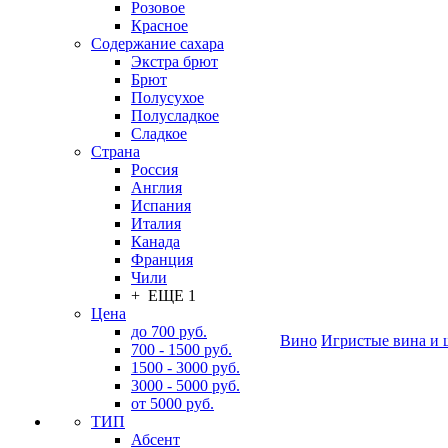
Розовое
Красное
Содержание сахара
Экстра брют
Брют
Полусухое
Полусладкое
Сладкое
Страна
Россия
Англия
Испания
Италия
Канада
Франция
Чили
+ ЕЩЕ 1
Цена
до 700 руб.
Вино
Игристые вина и 
700 - 1500 руб.
1500 - 3000 руб.
3000 - 5000 руб.
от 5000 руб.
ТИП
Абсент