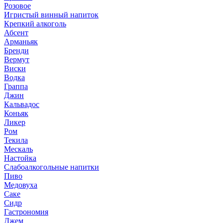
Розовое
Игристый винный напиток
Крепкий алкоголь
Абсент
Арманьяк
Бренди
Вермут
Виски
Водка
Граппа
Джин
Кальвадос
Коньяк
Ликер
Ром
Текила
Мескаль
Настойка
Слабоалкогольные напитки
Пиво
Медовуха
Саке
Сидр
Гастрономия
Джем