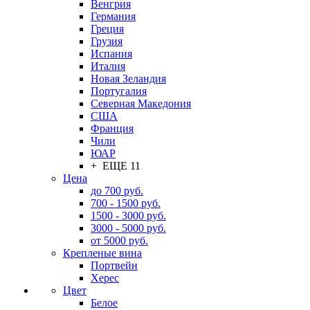
Венгрия
Германия
Греция
Грузия
Испания
Италия
Новая Зеландия
Португалия
Северная Македония
США
Франция
Чили
ЮАР
+ ЕЩЕ 11
Цена
до 700 руб.
700 - 1500 руб.
1500 - 3000 руб.
3000 - 5000 руб.
от 5000 руб.
Крепленые вина
Портвейн
Херес
Цвет
Белое