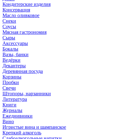
Кондитерские изделия
Консервация
Масло оливковое
Снеки
Соусы
Мясная гастрономия
Сыры
Аксессуары
Бокалы
Вазы, банки
Ведёрки
Декантеры
Деревянная посуда
Корзины
Пробки
Свечи
Штопоры, нарзанники
Литература
Книги
Журналы
Ежеднивники
Вино
Игристые вина и шампанское
Крепкий алкоголь
Слабоалкогольные напитки