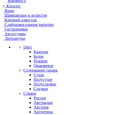
Корзина
0
Каталог
Вино
Шампанское и игристое
Крепкий алкоголь
Слабоалкогольные напитки
Гастрономия
Аксессуары
Литература
Цвет
Красное
Белое
Розовое
Оранжевое
Содержание сахара
Сухое
Полусухое
Полусладкое
Сладкое
Страна
Россия
Австралия
Австрия
Аргентина