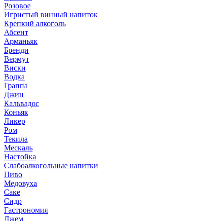
Розовое
Игристый винный напиток
Крепкий алкоголь
Абсент
Арманьяк
Бренди
Вермут
Виски
Водка
Граппа
Джин
Кальвадос
Коньяк
Ликер
Ром
Текила
Мескаль
Настойка
Слабоалкогольные напитки
Пиво
Медовуха
Саке
Сидр
Гастрономия
Джем