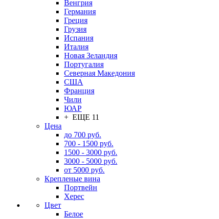
Венгрия
Германия
Греция
Грузия
Испания
Италия
Новая Зеландия
Португалия
Северная Македония
США
Франция
Чили
ЮАР
+ ЕЩЕ 11
Цена
до 700 руб.
700 - 1500 руб.
1500 - 3000 руб.
3000 - 5000 руб.
от 5000 руб.
Крепленые вина
Портвейн
Херес
Цвет
Белое