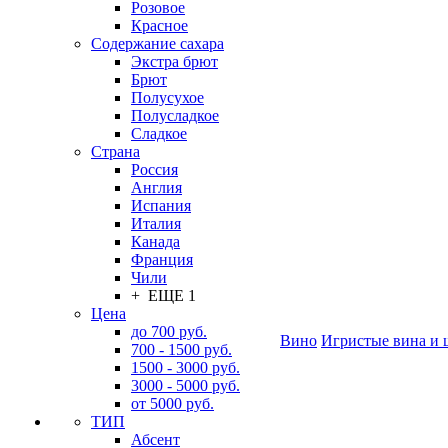
Розовое
Красное
Содержание сахара
Экстра брют
Брют
Полусухое
Полусладкое
Сладкое
Страна
Россия
Англия
Испания
Италия
Канада
Франция
Чили
+ ЕЩЕ 1
Цена
до 700 руб.
Вино
Игристые вина и 
700 - 1500 руб.
1500 - 3000 руб.
3000 - 5000 руб.
от 5000 руб.
ТИП
Абсент