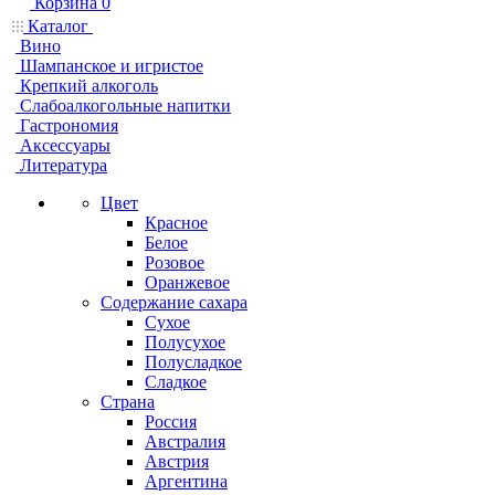
Корзина
0
Каталог
Вино
Шампанское и игристое
Крепкий алкоголь
Слабоалкогольные напитки
Гастрономия
Аксессуары
Литература
Цвет
Красное
Белое
Розовое
Оранжевое
Содержание сахара
Сухое
Полусухое
Полусладкое
Сладкое
Страна
Россия
Австралия
Австрия
Аргентина