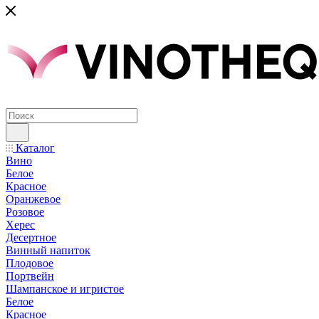
Каталог
Вино
Белое
Красное
Оранжевое
Розовое
Херес
Десертное
Винный напиток
Плодовое
Портвейн
Шампанское и игристое
Белое
Красное