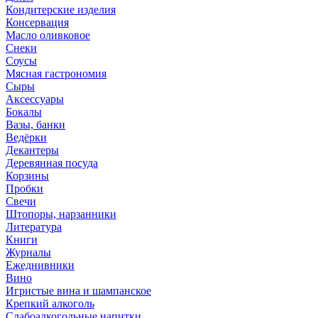
Кондитерские изделия
Консервация
Масло оливковое
Снеки
Соусы
Мясная гастрономия
Сыры
Аксессуары
Бокалы
Вазы, банки
Ведёрки
Декантеры
Деревянная посуда
Корзины
Пробки
Свечи
Штопоры, нарзанники
Литература
Книги
Журналы
Ежеднивники
Вино
Игристые вина и шампанское
Крепкий алкоголь
Слабоалкогольные напитки