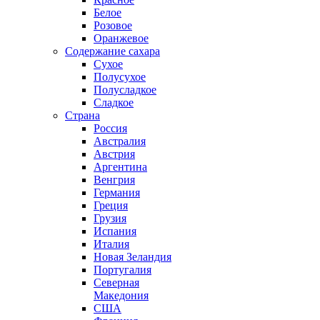
Белое
Розовое
Оранжевое
Содержание сахара
Сухое
Полусухое
Полусладкое
Сладкое
Страна
Россия
Австралия
Австрия
Аргентина
Венгрия
Германия
Греция
Грузия
Испания
Италия
Новая Зеландия
Португалия
Северная
Македония
США