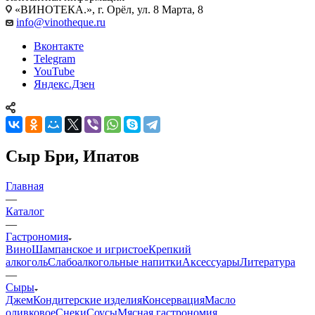
«ВИНОТЕКА.», г. Орёл, ул. 8 Марта, 8
info@vinotheque.ru
Вконтакте
Telegram
YouTube
Яндекс.Дзен
Сыр Бри, Ипатов
Главная
—
Каталог
—
Гастрономия
Вино
Шампанское и игристое
Крепкий
алкоголь
Слабоалкогольные напитки
Аксессуары
Литература
—
Сыры
Джем
Кондитерские изделия
Консервация
Масло
оливковое
Снеки
Соусы
Мясная гастрономия