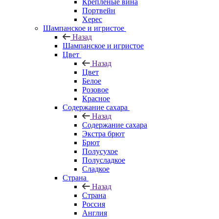
Крепленые вина
Портвейн
Херес
Шампанское и игристое
Назад
Шампанское и игристое
Цвет
Назад
Цвет
Белое
Розовое
Красное
Содержание сахара
Назад
Содержание сахара
Экстра брют
Брют
Полусухое
Полусладкое
Сладкое
Страна
Назад
Страна
Россия
Англия