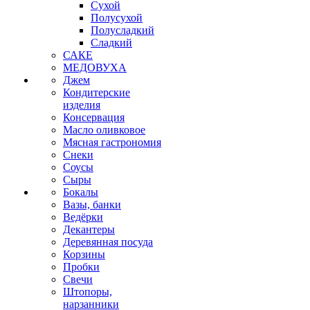
Сухой
Полусухой
Полусладкий
Сладкий
САКЕ
МЕДОВУХА
Джем
Кондитерские
изделия
Консервация
Масло оливковое
Мясная гастрономия
Снеки
Соусы
Сыры
Бокалы
Вазы, банки
Ведёрки
Декантеры
Деревянная посуда
Корзины
Пробки
Свечи
Штопоры,
нарзанники