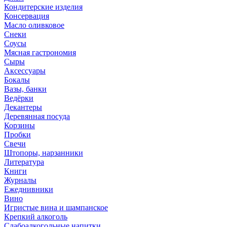
Кондитерские изделия
Консервация
Масло оливковое
Снеки
Соусы
Мясная гастрономия
Сыры
Аксессуары
Бокалы
Вазы, банки
Ведёрки
Декантеры
Деревянная посуда
Корзины
Пробки
Свечи
Штопоры, нарзанники
Литература
Книги
Журналы
Ежеднивники
Вино
Игристые вина и шампанское
Крепкий алкоголь
Слабоалкогольные напитки