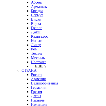
Абсент
Арманьяк
Бренди
Вермут
Виски
Водка
Граппа
Джин
Кальвадос
Коньяк
Ликер
Ром
Текила
Мескаль
Настойка
+ ЕЩЕ 9
СТРАНА
Россия
Армения
Великобритания
Германия
Грузия
Дания
Израиль
Ирландия