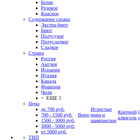
Белое
Розовое
Красное
Содержание сахара
Экстра брют
Брют
Полусухое
Полусладкое
Сладкое
Страна
Россия
Англия
Испания
Италия
Канада
Франция
Чили
+ ЕЩЕ 1
Цена
до 700 руб.
Игристые
Крепкий
700 - 1500 руб.
Вино
вина и
алкоголь
1500 - 3000 руб.
шампанское
3000 - 5000 руб.
от 5000 руб.
ТИП