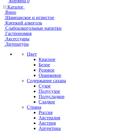
Корзина
0
Каталог
Вино
Шампанское и игристое
Крепкий алкоголь
Слабоалкогольные напитки
Гастрономия
Аксессуары
Литература
Цвет
Красное
Белое
Розовое
Оранжевое
Содержание сахара
Сухое
Полусухое
Полусладкое
Сладкое
Страна
Россия
Австралия
Австрия
Аргентина