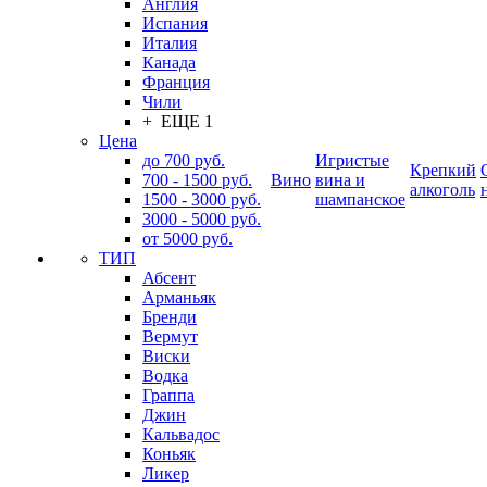
Англия
Испания
Италия
Канада
Франция
Чили
+ ЕЩЕ 1
Цена
до 700 руб.
Игристые
Крепкий
700 - 1500 руб.
Вино
вина и
алкоголь
1500 - 3000 руб.
шампанское
3000 - 5000 руб.
от 5000 руб.
ТИП
Абсент
Арманьяк
Бренди
Вермут
Виски
Водка
Граппа
Джин
Кальвадос
Коньяк
Ликер