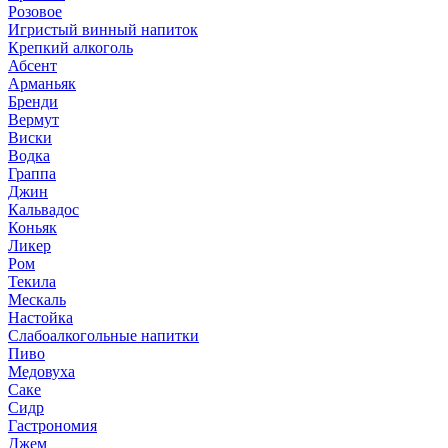
Розовое
Игристый винный напиток
Крепкий алкоголь
Абсент
Арманьяк
Бренди
Вермут
Виски
Водка
Граппа
Джин
Кальвадос
Коньяк
Ликер
Ром
Текила
Мескаль
Настойка
Слабоалкогольные напитки
Пиво
Медовуха
Саке
Сидр
Гастрономия
Джем