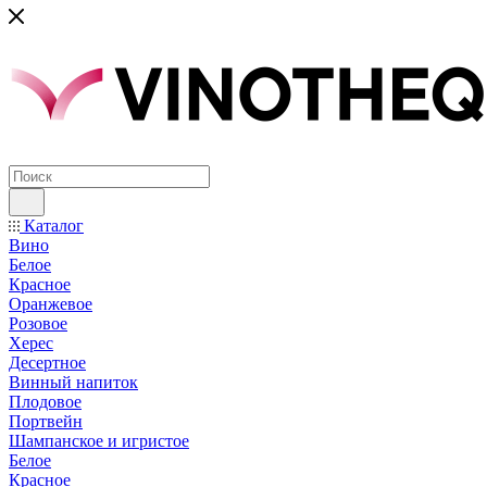
Каталог
Вино
Белое
Красное
Оранжевое
Розовое
Херес
Десертное
Винный напиток
Плодовое
Портвейн
Шампанское и игристое
Белое
Красное