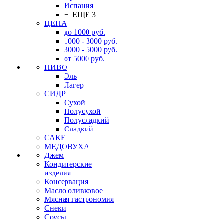
Испания
+ ЕЩЕ 3
ЦЕНА
до 1000 руб.
1000 - 3000 руб.
3000 - 5000 руб.
от 5000 руб.
ПИВО
Эль
Лагер
СИДР
Сухой
Полусухой
Полусладкий
Сладкий
САКЕ
МЕДОВУХА
Джем
Кондитерские
изделия
Консервация
Масло оливковое
Мясная гастрономия
Снеки
Соусы