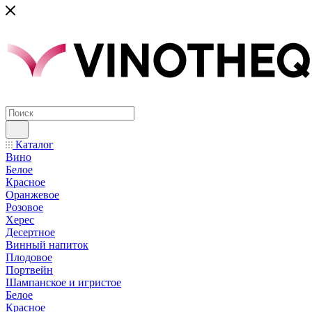
Каталог
Вино
Белое
Красное
Оранжевое
Розовое
Херес
Десертное
Винный напиток
Плодовое
Портвейн
Шампанское и игристое
Белое
Красное