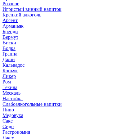
Розовое
Игристый винный напиток
Крепкий алкоголь
Абсент
Арманьяк
Бренди
Вермут
Виски
Водка
Граппа
Джин
Кальвадос
Коньяк
Ликер
Ром
Текила
Мескаль
Настойка
Слабоалкогольные напитки
Пиво
Медовуха
Саке
Сидр
Гастрономия
Джем