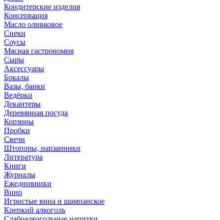
Кондитерские изделия
Консервация
Масло оливковое
Снеки
Соусы
Мясная гастрономия
Сыры
Аксессуары
Бокалы
Вазы, банки
Ведёрки
Декантеры
Деревянная посуда
Корзины
Пробки
Свечи
Штопоры, нарзанники
Литература
Книги
Журналы
Ежеднивники
Вино
Игристые вина и шампанское
Крепкий алкоголь
Слабоалкогольные напитки