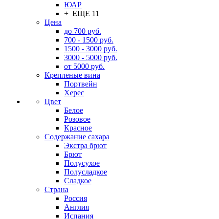
ЮАР
+ ЕЩЕ 11
Цена
до 700 руб.
700 - 1500 руб.
1500 - 3000 руб.
3000 - 5000 руб.
от 5000 руб.
Крепленые вина
Портвейн
Херес
Цвет
Белое
Розовое
Красное
Содержание сахара
Экстра брют
Брют
Полусухое
Полусладкое
Сладкое
Страна
Россия
Англия
Испания