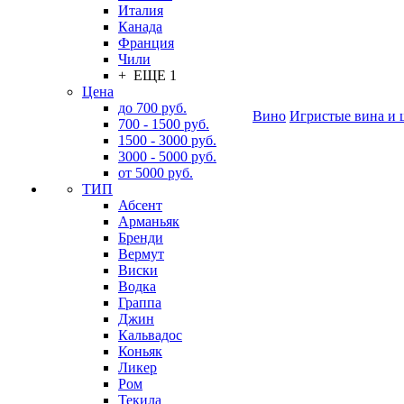
Италия
Канада
Франция
Чили
+ ЕЩЕ 1
Цена
до 700 руб.
Вино
Игристые вина и 
700 - 1500 руб.
1500 - 3000 руб.
3000 - 5000 руб.
от 5000 руб.
ТИП
Абсент
Арманьяк
Бренди
Вермут
Виски
Водка
Граппа
Джин
Кальвадос
Коньяк
Ликер
Ром
Текила