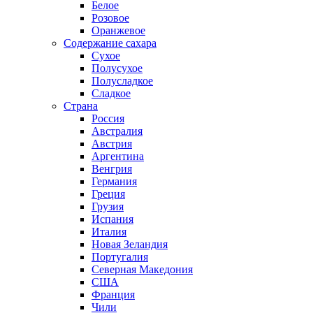
Белое
Розовое
Оранжевое
Содержание сахара
Сухое
Полусухое
Полусладкое
Сладкое
Страна
Россия
Австралия
Австрия
Аргентина
Венгрия
Германия
Греция
Грузия
Испания
Италия
Новая Зеландия
Португалия
Северная Македония
США
Франция
Чили