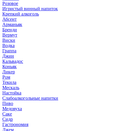
Розовое
Игристый винный напиток
Крепкий алкоголь
Абсент
Арманьяк
Бренди
Вермут
Виски
Водка
Граппа
Джин
Кальвадос
Коньяк
Ликер
Ром
Текила
Мескаль
Настойка
Слабоалкогольные напитки
Пиво
Медовуха
Саке
Сидр
Гастрономия
Джем