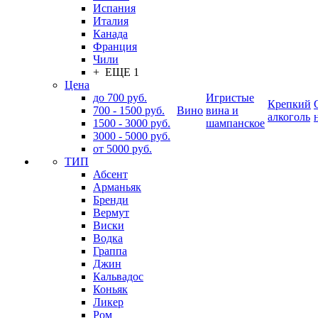
Испания
Италия
Канада
Франция
Чили
+ ЕЩЕ 1
Цена
до 700 руб.
Игристые
Крепкий
700 - 1500 руб.
Вино
вина и
алкоголь
1500 - 3000 руб.
шампанское
3000 - 5000 руб.
от 5000 руб.
ТИП
Абсент
Арманьяк
Бренди
Вермут
Виски
Водка
Граппа
Джин
Кальвадос
Коньяк
Ликер
Ром