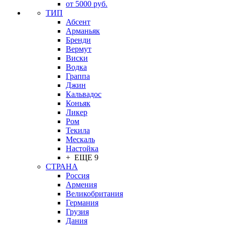
от 5000 руб.
ТИП
Абсент
Арманьяк
Бренди
Вермут
Виски
Водка
Граппа
Джин
Кальвадос
Коньяк
Ликер
Ром
Текила
Мескаль
Настойка
+ ЕЩЕ 9
СТРАНА
Россия
Армения
Великобритания
Германия
Грузия
Дания