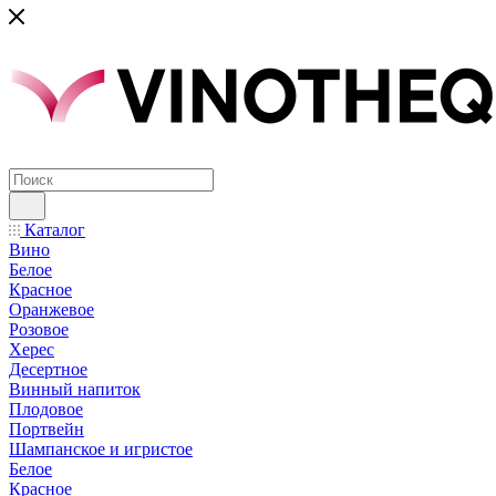
Каталог
Вино
Белое
Красное
Оранжевое
Розовое
Херес
Десертное
Винный напиток
Плодовое
Портвейн
Шампанское и игристое
Белое
Красное