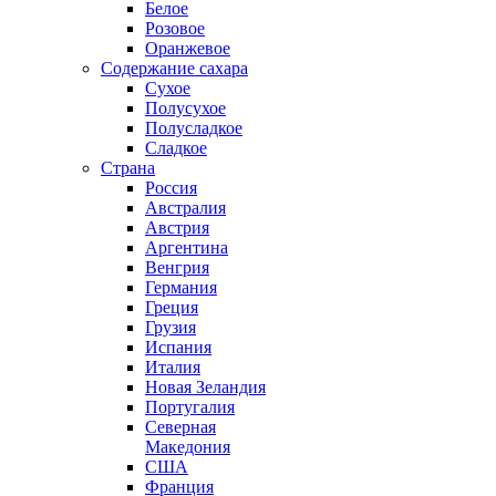
Белое
Розовое
Оранжевое
Содержание сахара
Сухое
Полусухое
Полусладкое
Сладкое
Страна
Россия
Австралия
Австрия
Аргентина
Венгрия
Германия
Греция
Грузия
Испания
Италия
Новая Зеландия
Португалия
Северная
Македония
США
Франция