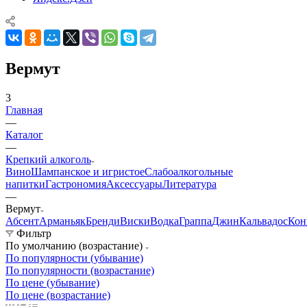
Вермут
3
Главная
—
Каталог
—
Крепкий алкоголь
Вино
Шампанское и игристое
Слабоалкогольные
напитки
Гастрономия
Аксессуары
Литература
—
Вермут
Абсент
Арманьяк
Бренди
Виски
Водка
Граппа
Джин
Кальвадос
Кон
Фильтр
По умолчанию (возрастание)
По популярности (убывание)
По популярности (возрастание)
По цене (убывание)
По цене (возрастание)