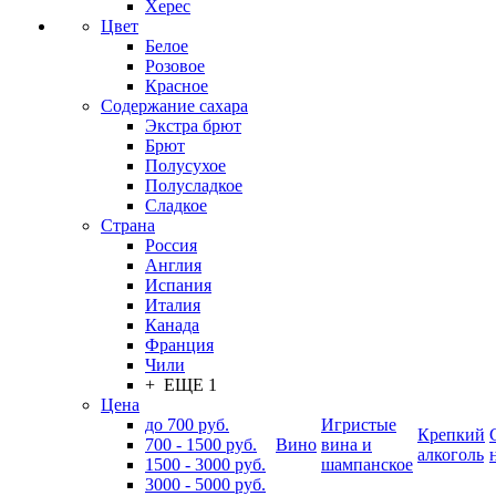
Херес
Цвет
Белое
Розовое
Красное
Содержание сахара
Экстра брют
Брют
Полусухое
Полусладкое
Сладкое
Страна
Россия
Англия
Испания
Италия
Канада
Франция
Чили
+ ЕЩЕ 1
Цена
до 700 руб.
Игристые
Крепкий
700 - 1500 руб.
Вино
вина и
алкоголь
1500 - 3000 руб.
шампанское
3000 - 5000 руб.