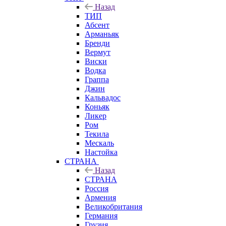
Назад
ТИП
Абсент
Арманьяк
Бренди
Вермут
Виски
Водка
Граппа
Джин
Кальвадос
Коньяк
Ликер
Ром
Текила
Мескаль
Настойка
СТРАНА
Назад
СТРАНА
Россия
Армения
Великобритания
Германия
Грузия