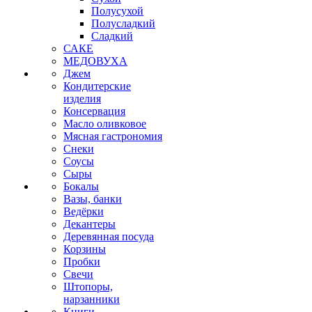
Полусухой
Полусладкий
Сладкий
САКЕ
МЕДОВУХА
Джем
Кондитерские
изделия
Консервация
Масло оливковое
Мясная гастрономия
Снеки
Соусы
Сыры
Бокалы
Вазы, банки
Ведёрки
Декантеры
Деревянная посуда
Корзины
Пробки
Свечи
Штопоры,
нарзанники
Книги