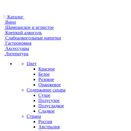
Каталог
Вино
Шампанское и игристое
Крепкий алкоголь
Слабоалкогольные напитки
Гастрономия
Аксессуары
Литература
Цвет
Красное
Белое
Розовое
Оранжевое
Содержание сахара
Сухое
Полусухое
Полусладкое
Сладкое
Страна
Россия
Австралия