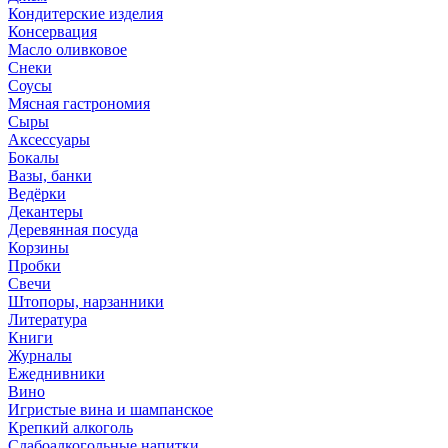
Кондитерские изделия
Консервация
Масло оливковое
Снеки
Соусы
Мясная гастрономия
Сыры
Аксессуары
Бокалы
Вазы, банки
Ведёрки
Декантеры
Деревянная посуда
Корзины
Пробки
Свечи
Штопоры, нарзанники
Литература
Книги
Журналы
Ежеднивники
Вино
Игристые вина и шампанское
Крепкий алкоголь
Слабоалкогольные напитки