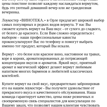
цены поистине позволят каждому наслаждаться вермутом,
будь это уютный домашний вечер или же грандиозная
вечеринка.
Лоукостер «ВИНОТЕКА.» в Орле предлагает широкий выбор
самых популярных и редких видов вермута. У нас Вы
сможете купить вермут на Ваш вкус - от сухого до сладкого,
от белого до красного. Если Вам сложно определиться с
выбором – наши профессиональные кависты
проконсультируют Вас по телефону и помогут выбрать
именно тот продукт, который Вы искали.
Вермут - это белое или красное вино, настоянное на травах,
коре и корнях, ароматизированных до потрясающей
концентрации вкусов и ароматов. Яркий вкус, приятный
аромат и магический эффект делают вермут любимым
напитком многих барменов и любителей классических
коктейлей.
Купите вермут на свой вкус, предварительно забронировав
его на нашем лоукостере - Вы получите удовольствие от
прекрасного вкуса и качественного обслуживания. Наша
команда гарантирует качество, цены ниже розничных и
своевременную связь специалистов для консультации по
Вашему заказу, что позволяет нашим клиентам чувствовать