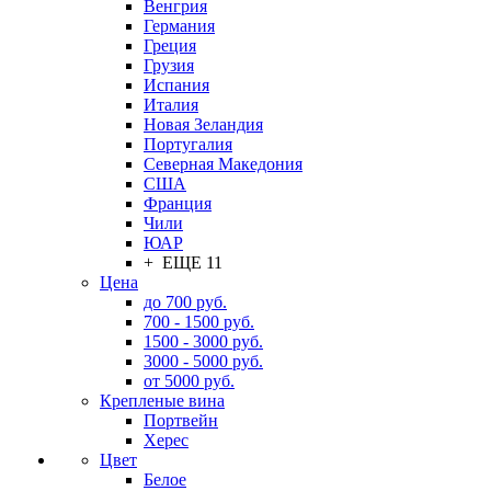
Венгрия
Германия
Греция
Грузия
Испания
Италия
Новая Зеландия
Португалия
Северная Македония
США
Франция
Чили
ЮАР
+ ЕЩЕ 11
Цена
до 700 руб.
700 - 1500 руб.
1500 - 3000 руб.
3000 - 5000 руб.
от 5000 руб.
Крепленые вина
Портвейн
Херес
Цвет
Белое