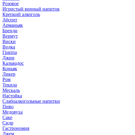
Розовое
Игристый винный напиток
Крепкий алкоголь
Абсент
Арманьяк
Бренди
Вермут
Виски
Водка
Граппа
Джин
Кальвадос
Коньяк
Ликер
Ром
Текила
Мескаль
Настойка
Слабоалкогольные напитки
Пиво
Медовуха
Саке
Сидр
Гастрономия
Джем