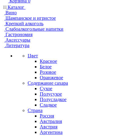
Корзина
0
Каталог
Вино
Шампанское и игристое
Крепкий алкоголь
Слабоалкогольные напитки
Гастрономия
Аксессуары
Литература
Цвет
Красное
Белое
Розовое
Оранжевое
Содержание сахара
Сухое
Полусухое
Полусладкое
Сладкое
Страна
Россия
Австралия
Австрия
Аргентина