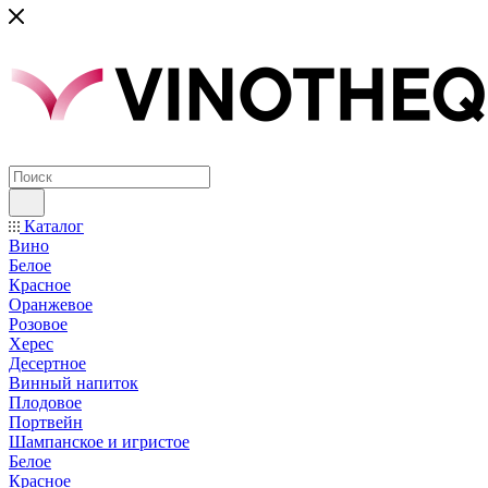
Каталог
Вино
Белое
Красное
Оранжевое
Розовое
Херес
Десертное
Винный напиток
Плодовое
Портвейн
Шампанское и игристое
Белое
Красное