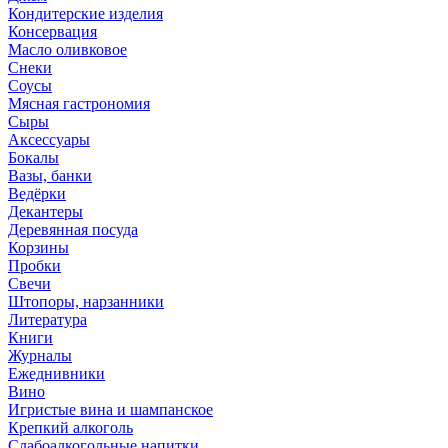
Кондитерские изделия
Консервация
Масло оливковое
Снеки
Соусы
Мясная гастрономия
Сыры
Аксессуары
Бокалы
Вазы, банки
Ведёрки
Декантеры
Деревянная посуда
Корзины
Пробки
Свечи
Штопоры, нарзанники
Литература
Книги
Журналы
Ежеднивники
Вино
Игристые вина и шампанское
Крепкий алкоголь
Слабоалкогольные напитки