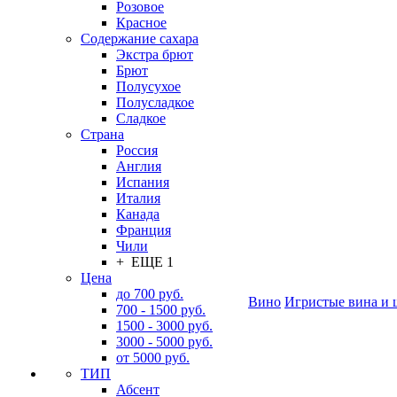
Розовое
Красное
Содержание сахара
Экстра брют
Брют
Полусухое
Полусладкое
Сладкое
Страна
Россия
Англия
Испания
Италия
Канада
Франция
Чили
+ ЕЩЕ 1
Цена
до 700 руб.
Вино
Игристые вина и 
700 - 1500 руб.
1500 - 3000 руб.
3000 - 5000 руб.
от 5000 руб.
ТИП
Абсент