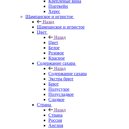
Крепленые вина
Портвейн
Херес
Шампанское и игристое
Назад
Шампанское и игристое
Цвет
Назад
Цвет
Белое
Розовое
Красное
Содержание сахара
Назад
Содержание сахара
Экстра брют
Брют
Полусухое
Полусладкое
Сладкое
Страна
Назад
Страна
Россия
Англия