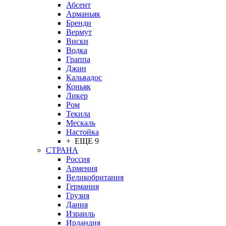
Абсент
Арманьяк
Бренди
Вермут
Виски
Водка
Граппа
Джин
Кальвадос
Коньяк
Ликер
Ром
Текила
Мескаль
Настойка
+ ЕЩЕ 9
СТРАНА
Россия
Армения
Великобритания
Германия
Грузия
Дания
Израиль
Ирландия