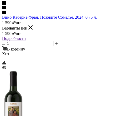
Вино Каберне Фран, Позовите Сомелье, 2024, 0.75 л.
1 590
₽
/шт
Варианты цен
1 590
₽
/шт
Подробности
В корзину
Хит