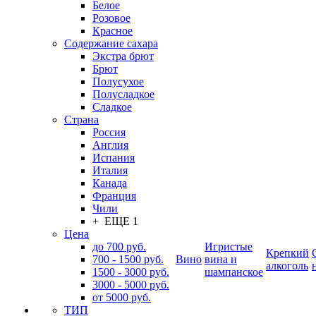
Белое
Розовое
Красное
Содержание сахара
Экстра брют
Брют
Полусухое
Полусладкое
Сладкое
Страна
Россия
Англия
Испания
Италия
Канада
Франция
Чили
+ ЕЩЕ 1
Цена
до 700 руб.
Игристые
Крепкий
700 - 1500 руб.
Вино
вина и
алкоголь
1500 - 3000 руб.
шампанское
3000 - 5000 руб.
от 5000 руб.
ТИП