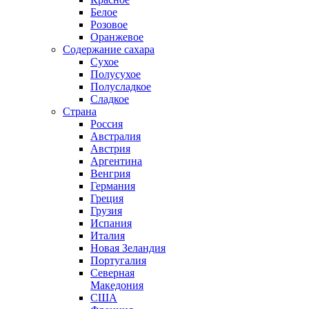
Белое
Розовое
Оранжевое
Содержание сахара
Сухое
Полусухое
Полусладкое
Сладкое
Страна
Россия
Австралия
Австрия
Аргентина
Венгрия
Германия
Греция
Грузия
Испания
Италия
Новая Зеландия
Португалия
Северная
Македония
США