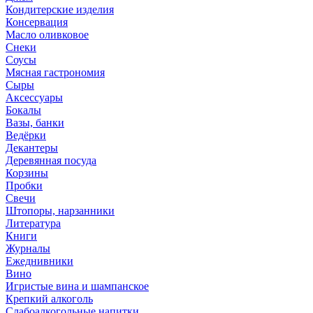
Кондитерские изделия
Консервация
Масло оливковое
Снеки
Соусы
Мясная гастрономия
Сыры
Аксессуары
Бокалы
Вазы, банки
Ведёрки
Декантеры
Деревянная посуда
Корзины
Пробки
Свечи
Штопоры, нарзанники
Литература
Книги
Журналы
Ежеднивники
Вино
Игристые вина и шампанское
Крепкий алкоголь
Слабоалкогольные напитки