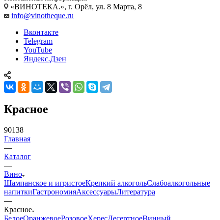
«ВИНОТЕКА.», г. Орёл, ул. 8 Марта, 8
info@vinotheque.ru
Вконтакте
Telegram
YouTube
Яндекс.Дзен
Красное
90138
Главная
—
Каталог
—
Вино
Шампанское и игристое
Крепкий алкоголь
Слабоалкогольные
напитки
Гастрономия
Аксессуары
Литература
—
Красное
Белое
Оранжевое
Розовое
Херес
Десертное
Винный