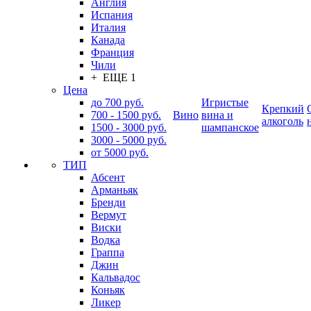
Англия
Испания
Италия
Канада
Франция
Чили
+ ЕЩЕ 1
Цена
до 700 руб.
Игристые
Крепкий
700 - 1500 руб.
Вино
вина и
алкоголь
1500 - 3000 руб.
шампанское
3000 - 5000 руб.
от 5000 руб.
ТИП
Абсент
Арманьяк
Бренди
Вермут
Виски
Водка
Граппа
Джин
Кальвадос
Коньяк
Ликер