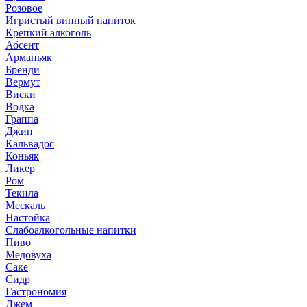
Розовое
Игристый винный напиток
Крепкий алкоголь
Абсент
Арманьяк
Бренди
Вермут
Виски
Водка
Граппа
Джин
Кальвадос
Коньяк
Ликер
Ром
Текила
Мескаль
Настойка
Слабоалкогольные напитки
Пиво
Медовуха
Саке
Сидр
Гастрономия
Джем