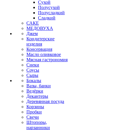
Сухой
Полусухой
Полусладкий
Сладкий
САКЕ
МЕДОВУХА
Джем
Кондитерские
изделия
Консервация
Масло оливковое
Мясная гастрономия
Снеки
Соусы
Сыры
Бокалы
Вазы, банки
Ведёрки
Декантеры
Деревянная посуда
Корзины
Пробки
Свечи
Штопоры,
нарзанники