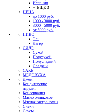
Испания
+ ЕЩЕ 3
ЦЕНА
до 1000 руб.
1000 - 3000 руб.
3000 - 5000 руб.
от 5000 руб.
ПИВО
Эль
Лагер
СИДР
Сухой
Полусухой
Полусладкий
Сладкий
САКЕ
МЕДОВУХА
Джем
Кондитерские
изделия
Консервация
Масло оливковое
Мясная гастрономия
Снеки
Соусы