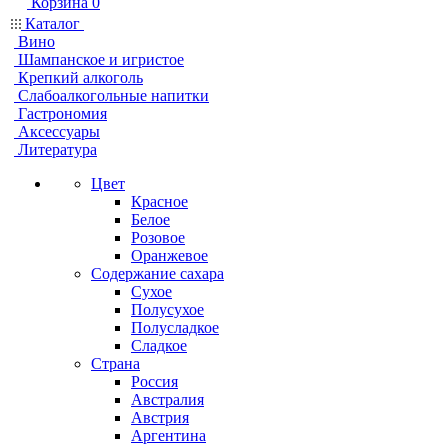
Корзина
0
Каталог
Вино
Шампанское и игристое
Крепкий алкоголь
Слабоалкогольные напитки
Гастрономия
Аксессуары
Литература
Цвет
Красное
Белое
Розовое
Оранжевое
Содержание сахара
Сухое
Полусухое
Полусладкое
Сладкое
Страна
Россия
Австралия
Австрия
Аргентина