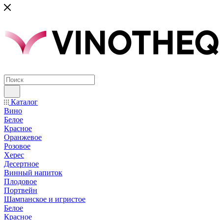
Каталог
Вино
Белое
Красное
Оранжевое
Розовое
Херес
Десертное
Винный напиток
Плодовое
Портвейн
Шампанское и игристое
Белое
Красное