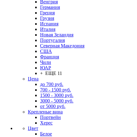
Венгрия
Германия
Греция
Грузия
Испания
Италия
Новая Зеландия
Португалия
Северная Македония
США
Франция
Чили
ЮАР
+ ЕЩЕ 11
Цена
до 700 руб.
700 - 1500 руб.
1500 - 3000 руб.
3000 - 5000 руб.
от 5000 руб.
Крепленые вина
Портвейн
Херес
Цвет
Белое