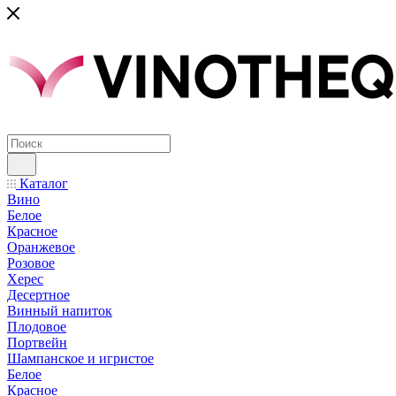
Каталог
Вино
Белое
Красное
Оранжевое
Розовое
Херес
Десертное
Винный напиток
Плодовое
Портвейн
Шампанское и игристое
Белое
Красное