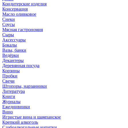
Кондитерские изделия
Консервация
Масло оливковое
Снеки
Соусы
Мясная гастрономия
Сыры
Аксессуары
Бокалы
Вазы, банки
Ведёрки
Декантеры
Деревянная посуда
Корзины
Пробки
Свечи
Штопоры, нарзанники
Литература
Книги
Журналы
Ежеднивники
Вино
Игристые вина и шампанское
Крепкий алкоголь
Слабоалкогольные напитки