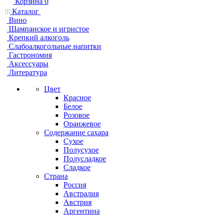
Корзина
0
Каталог
Вино
Шампанское и игристое
Крепкий алкоголь
Слабоалкогольные напитки
Гастрономия
Аксессуары
Литература
Цвет
Красное
Белое
Розовое
Оранжевое
Содержание сахара
Сухое
Полусухое
Полусладкое
Сладкое
Страна
Россия
Австралия
Австрия
Аргентина