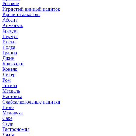
Розовое
Игристый винный напиток
Крепкий алкоголь
Абсент
Арманьяк
Бренди
Вермут
Виски
Водка
Граппа
Джин
Кальвадос
Коньяк
Ликер
Ром
Текила
Мескаль
Настойка
Слабоалкогольные напитки
Пиво
Медовуха
Саке
Сидр
Гастрономия
Джем