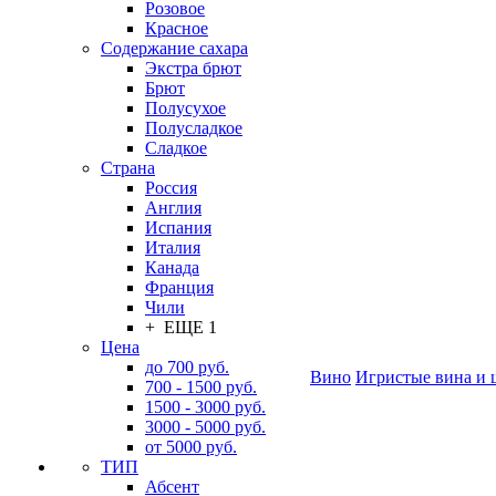
Розовое
Красное
Содержание сахара
Экстра брют
Брют
Полусухое
Полусладкое
Сладкое
Страна
Россия
Англия
Испания
Италия
Канада
Франция
Чили
+ ЕЩЕ 1
Цена
до 700 руб.
Вино
Игристые вина и 
700 - 1500 руб.
1500 - 3000 руб.
3000 - 5000 руб.
от 5000 руб.
ТИП
Абсент