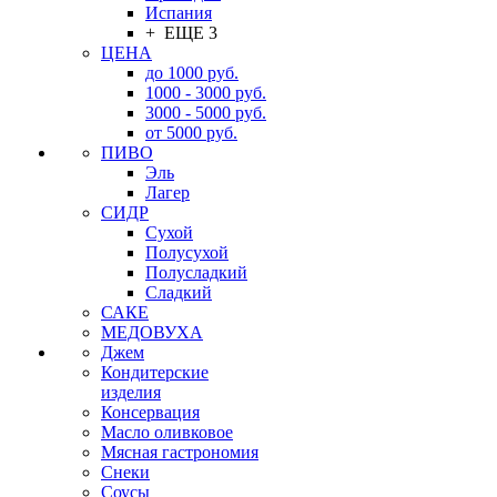
Испания
+ ЕЩЕ 3
ЦЕНА
до 1000 руб.
1000 - 3000 руб.
3000 - 5000 руб.
от 5000 руб.
ПИВО
Эль
Лагер
СИДР
Сухой
Полусухой
Полусладкий
Сладкий
САКЕ
МЕДОВУХА
Джем
Кондитерские
изделия
Консервация
Масло оливковое
Мясная гастрономия
Снеки
Соусы