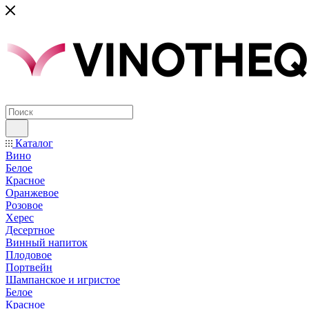
Каталог
Вино
Белое
Красное
Оранжевое
Розовое
Херес
Десертное
Винный напиток
Плодовое
Портвейн
Шампанское и игристое
Белое
Красное