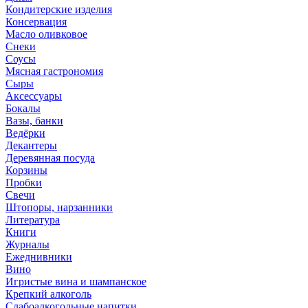
Кондитерские изделия
Консервация
Масло оливковое
Снеки
Соусы
Мясная гастрономия
Сыры
Аксессуары
Бокалы
Вазы, банки
Ведёрки
Декантеры
Деревянная посуда
Корзины
Пробки
Свечи
Штопоры, нарзанники
Литература
Книги
Журналы
Ежеднивники
Вино
Игристые вина и шампанское
Крепкий алкоголь
Слабоалкогольные напитки