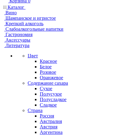
Корзина
0
Каталог
Вино
Шампанское и игристое
Крепкий алкоголь
Слабоалкогольные напитки
Гастрономия
Аксессуары
Литература
Цвет
Красное
Белое
Розовое
Оранжевое
Содержание сахара
Сухое
Полусухое
Полусладкое
Сладкое
Страна
Россия
Австралия
Австрия
Аргентина