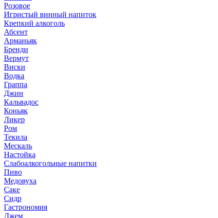
Розовое
Игристый винный напиток
Крепкий алкоголь
Абсент
Арманьяк
Бренди
Вермут
Виски
Водка
Граппа
Джин
Кальвадос
Коньяк
Ликер
Ром
Текила
Мескаль
Настойка
Слабоалкогольные напитки
Пиво
Медовуха
Саке
Сидр
Гастрономия
Джем