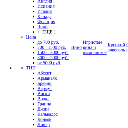
Англия
Испания
Италия
Канада
Франция
Чили
+ ЕЩЕ 1
Цена
до 700 руб.
Игристые
Крепкий
700 - 1500 руб.
Вино
вина и
алкоголь
1500 - 3000 руб.
шампанское
3000 - 5000 руб.
от 5000 руб.
ТИП
Абсент
Арманьяк
Бренди
Вермут
Виски
Водка
Граппа
Джин
Кальвадос
Коньяк
Ликер