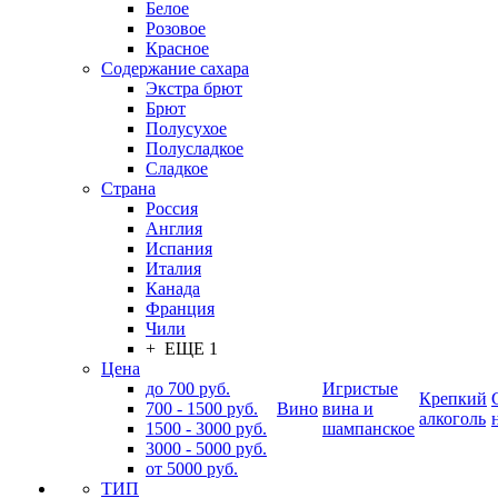
Белое
Розовое
Красное
Содержание сахара
Экстра брют
Брют
Полусухое
Полусладкое
Сладкое
Страна
Россия
Англия
Испания
Италия
Канада
Франция
Чили
+ ЕЩЕ 1
Цена
до 700 руб.
Игристые
Крепкий
700 - 1500 руб.
Вино
вина и
алкоголь
1500 - 3000 руб.
шампанское
3000 - 5000 руб.
от 5000 руб.
ТИП