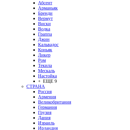
Абсент
Арманьяк
Бренди
Вермут
Виски
Водка
Граппа
Джин
Кальвадос
Коньяк
Ликер
Ром
Текила
Мескаль
Настойка
+ ЕЩЕ 9
СТРАНА
Россия
Армения
Великобритания
Германия
Грузия
Дания
Израиль
Ирландия