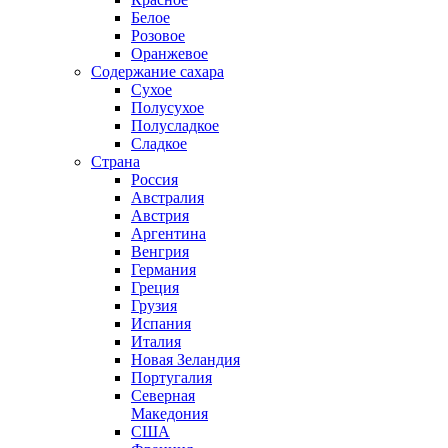
Белое
Розовое
Оранжевое
Содержание сахара
Сухое
Полусухое
Полусладкое
Сладкое
Страна
Россия
Австралия
Австрия
Аргентина
Венгрия
Германия
Греция
Грузия
Испания
Италия
Новая Зеландия
Португалия
Северная
Македония
США