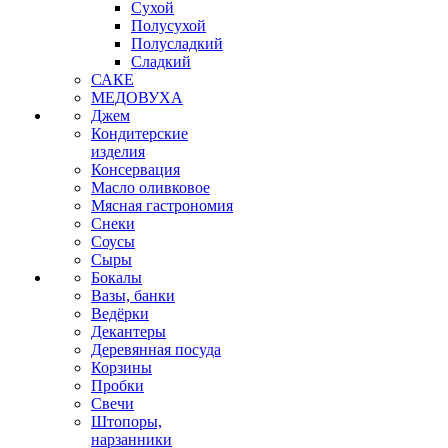
Сухой
Полусухой
Полусладкий
Сладкий
САКЕ
МЕДОВУХА
Джем
Кондитерские
изделия
Консервация
Масло оливковое
Мясная гастрономия
Снеки
Соусы
Сыры
Бокалы
Вазы, банки
Ведёрки
Декантеры
Деревянная посуда
Корзины
Пробки
Свечи
Штопоры,
нарзанники