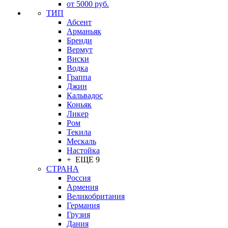
от 5000 руб.
ТИП
Абсент
Арманьяк
Бренди
Вермут
Виски
Водка
Граппа
Джин
Кальвадос
Коньяк
Ликер
Ром
Текила
Мескаль
Настойка
+ ЕЩЕ 9
СТРАНА
Россия
Армения
Великобритания
Германия
Грузия
Дания