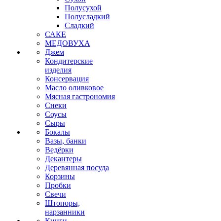
Полусухой
Полусладкий
Сладкий
САКЕ
МЕДОВУХА
Джем
Кондитерские
изделия
Консервация
Масло оливковое
Мясная гастрономия
Снеки
Соусы
Сыры
Бокалы
Вазы, банки
Ведёрки
Декантеры
Деревянная посуда
Корзины
Пробки
Свечи
Штопоры,
нарзанники
Книги