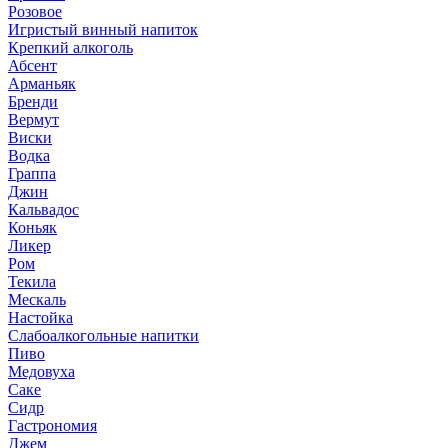
Розовое
Игристый винный напиток
Крепкий алкоголь
Абсент
Арманьяк
Бренди
Вермут
Виски
Водка
Граппа
Джин
Кальвадос
Коньяк
Ликер
Ром
Текила
Мескаль
Настойка
Слабоалкогольные напитки
Пиво
Медовуха
Саке
Сидр
Гастрономия
Джем