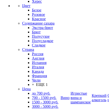
Херес
Цвет
Белое
Розовое
Красное
Содержание сахара
Экстра брют
Брют
Полусухое
Полусладкое
Сладкое
Страна
Россия
Англия
Испания
Италия
Канада
Франция
Чили
+ ЕЩЕ 1
Цена
до 700 руб.
Игристые
Крепкий
700 - 1500 руб.
Вино
вина и
алкоголь
1500 - 3000 руб.
шампанское
3000 - 5000 руб.