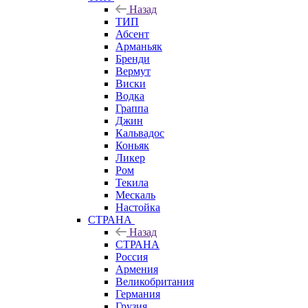
Назад
ТИП
Абсент
Арманьяк
Бренди
Вермут
Виски
Водка
Граппа
Джин
Кальвадос
Коньяк
Ликер
Ром
Текила
Мескаль
Настойка
СТРАНА
Назад
СТРАНА
Россия
Армения
Великобритания
Германия
Грузия