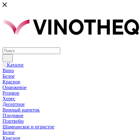
Каталог
Вино
Белое
Красное
Оранжевое
Розовое
Херес
Десертное
Винный напиток
Плодовое
Портвейн
Шампанское и игристое
Белое
Красное