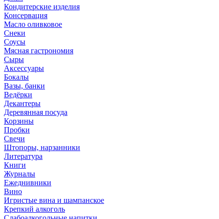
Кондитерские изделия
Консервация
Масло оливковое
Снеки
Соусы
Мясная гастрономия
Сыры
Аксессуары
Бокалы
Вазы, банки
Ведёрки
Декантеры
Деревянная посуда
Корзины
Пробки
Свечи
Штопоры, нарзанники
Литература
Книги
Журналы
Ежеднивники
Вино
Игристые вина и шампанское
Крепкий алкоголь
Слабоалкогольные напитки