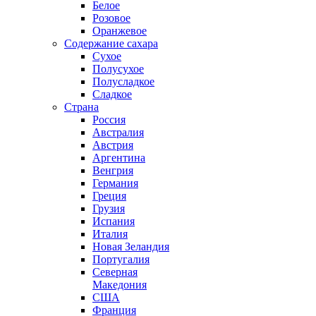
Белое
Розовое
Оранжевое
Содержание сахара
Сухое
Полусухое
Полусладкое
Сладкое
Страна
Россия
Австралия
Австрия
Аргентина
Венгрия
Германия
Греция
Грузия
Испания
Италия
Новая Зеландия
Португалия
Северная
Македония
США
Франция