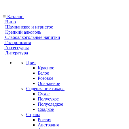
Каталог
Вино
Шампанское и игристое
Крепкий алкоголь
Слабоалкогольные напитки
Гастрономия
Аксессуары
Литература
Цвет
Красное
Белое
Розовое
Оранжевое
Содержание сахара
Сухое
Полусухое
Полусладкое
Сладкое
Страна
Россия
Австралия