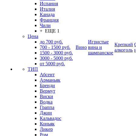
Испания
Италия
Канада
Франция
Чили
+ ЕЩЕ 1
Цена
до 700 руб.
Игристые
Крепкий
700 - 1500 руб.
Вино
вина и
алкоголь
1500 - 3000 руб.
шампанское
3000 - 5000 руб.
от 5000 руб.
ТИП
Абсент
Арманьяк
Бренди
Вермут
Виски
Водка
Граппа
Джин
Кальвадос
Коньяк
Ликер
Ром