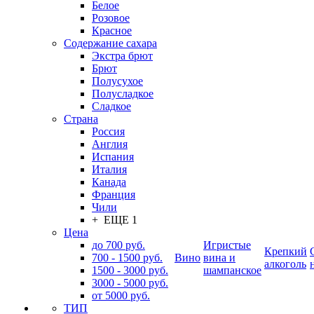
Белое
Розовое
Красное
Содержание сахара
Экстра брют
Брют
Полусухое
Полусладкое
Сладкое
Страна
Россия
Англия
Испания
Италия
Канада
Франция
Чили
+ ЕЩЕ 1
Цена
до 700 руб.
Игристые
Крепкий
700 - 1500 руб.
Вино
вина и
алкоголь
1500 - 3000 руб.
шампанское
3000 - 5000 руб.
от 5000 руб.
ТИП