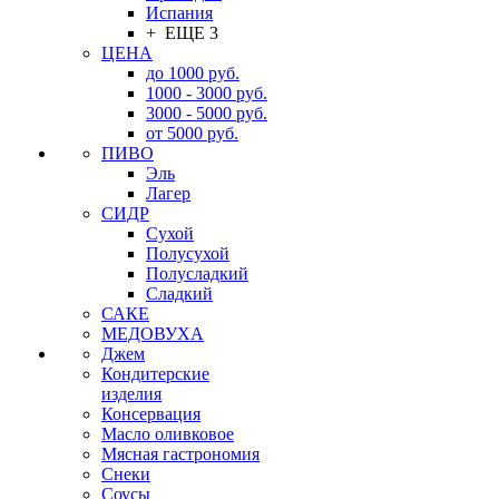
Испания
+ ЕЩЕ 3
ЦЕНА
до 1000 руб.
1000 - 3000 руб.
3000 - 5000 руб.
от 5000 руб.
ПИВО
Эль
Лагер
СИДР
Сухой
Полусухой
Полусладкий
Сладкий
САКЕ
МЕДОВУХА
Джем
Кондитерские
изделия
Консервация
Масло оливковое
Мясная гастрономия
Снеки
Соусы