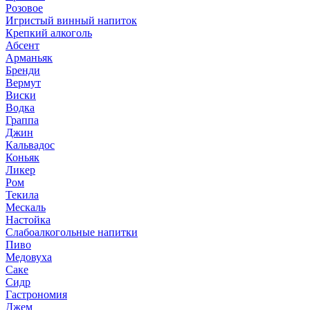
Розовое
Игристый винный напиток
Крепкий алкоголь
Абсент
Арманьяк
Бренди
Вермут
Виски
Водка
Граппа
Джин
Кальвадос
Коньяк
Ликер
Ром
Текила
Мескаль
Настойка
Слабоалкогольные напитки
Пиво
Медовуха
Саке
Сидр
Гастрономия
Джем