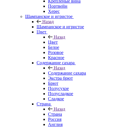
Крепленые вина
Портвейн
Херес
Шампанское и игристое
Назад
Шампанское и игристое
Цвет
Назад
Цвет
Белое
Розовое
Красное
Содержание сахара
Назад
Содержание сахара
Экстра брют
Брют
Полусухое
Полусладкое
Сладкое
Страна
Назад
Страна
Россия
Англия