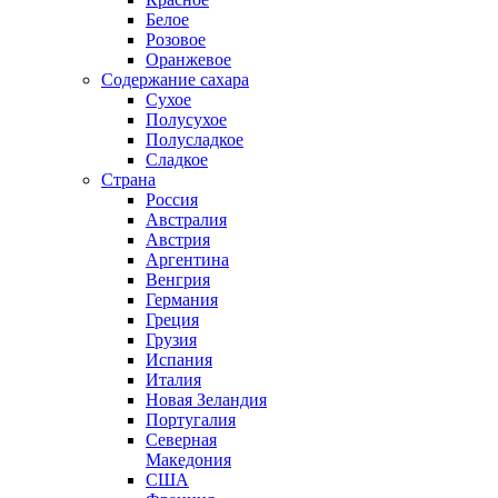
Белое
Розовое
Оранжевое
Содержание сахара
Сухое
Полусухое
Полусладкое
Сладкое
Страна
Россия
Австралия
Австрия
Аргентина
Венгрия
Германия
Греция
Грузия
Испания
Италия
Новая Зеландия
Португалия
Северная
Македония
США