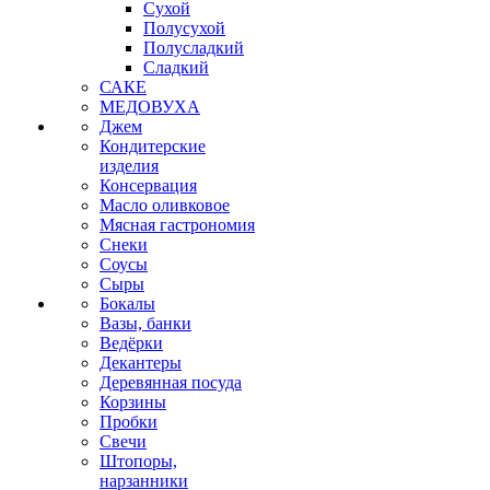
Сухой
Полусухой
Полусладкий
Сладкий
САКЕ
МЕДОВУХА
Джем
Кондитерские
изделия
Консервация
Масло оливковое
Мясная гастрономия
Снеки
Соусы
Сыры
Бокалы
Вазы, банки
Ведёрки
Декантеры
Деревянная посуда
Корзины
Пробки
Свечи
Штопоры,
нарзанники