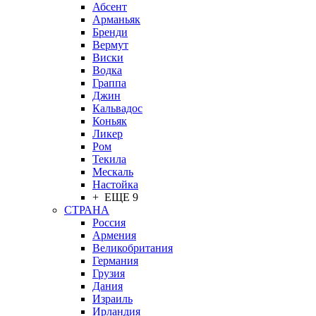
Абсент
Арманьяк
Бренди
Вермут
Виски
Водка
Граппа
Джин
Кальвадос
Коньяк
Ликер
Ром
Текила
Мескаль
Настойка
+ ЕЩЕ 9
СТРАНА
Россия
Армения
Великобритания
Германия
Грузия
Дания
Израиль
Ирландия