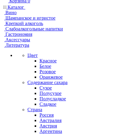
Корзина
0
Каталог
Вино
Шампанское и игристое
Крепкий алкоголь
Слабоалкогольные напитки
Гастрономия
Аксессуары
Литература
Цвет
Красное
Белое
Розовое
Оранжевое
Содержание сахара
Сухое
Полусухое
Полусладкое
Сладкое
Страна
Россия
Австралия
Австрия
Аргентина