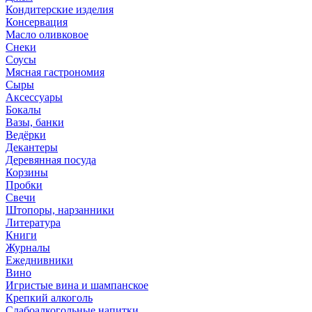
Кондитерские изделия
Консервация
Масло оливковое
Снеки
Соусы
Мясная гастрономия
Сыры
Аксессуары
Бокалы
Вазы, банки
Ведёрки
Декантеры
Деревянная посуда
Корзины
Пробки
Свечи
Штопоры, нарзанники
Литература
Книги
Журналы
Ежеднивники
Вино
Игристые вина и шампанское
Крепкий алкоголь
Слабоалкогольные напитки