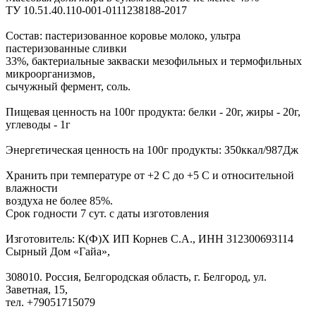
ТУ 10.51.40.110-001-0111238188-2017
Состав: пастеризованное коровье молоко, ультра
пастеризованные сливки
33%, бактериальные закваски мезофильных и термофильных
микроорганизмов,
сычужный фермент, соль.
Пищевая ценность на 100г продукта: белки - 20г, жиры - 20г,
углеводы - 1г
Энергетическая ценность на 100г продукты: З50ккал/987Дж
Хранить при температуре от +2 С до +5 С и относительной
влажности
воздуха не более 85%.
Срок годности 7 сут. с даты изготовления
Изготовитель: К(Ф)Х ИП Корнев С.А., ИНН 312300693114
Сырный Дом «Гайа»,
308010. Россия, Белгородская область, г. Белгород, ул.
Заветная, 15,
тел. +79051715079