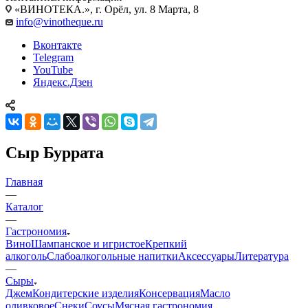
«ВИНОТЕКА.», г. Орёл, ул. 8 Марта, 8
info@vinotheque.ru
Вконтакте
Telegram
YouTube
Яндекс.Дзен
Сыр Буррата
Главная
—
Каталог
—
Гастрономия
Вино
Шампанское и игристое
Крепкий
алкоголь
Слабоалкогольные напитки
Аксессуары
Литература
—
Сыры
Джем
Кондитерские изделия
Консервация
Масло
оливковое
Снеки
Соусы
Мясная гастрономия