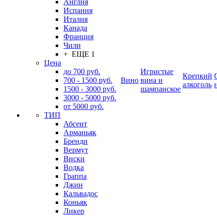
Англия
Испания
Италия
Канада
Франция
Чили
+ ЕЩЕ 1
Цена
до 700 руб.
Игристые
Крепкий
700 - 1500 руб.
Вино
вина и
алкоголь
1500 - 3000 руб.
шампанское
3000 - 5000 руб.
от 5000 руб.
ТИП
Абсент
Арманьяк
Бренди
Вермут
Виски
Водка
Граппа
Джин
Кальвадос
Коньяк
Ликер