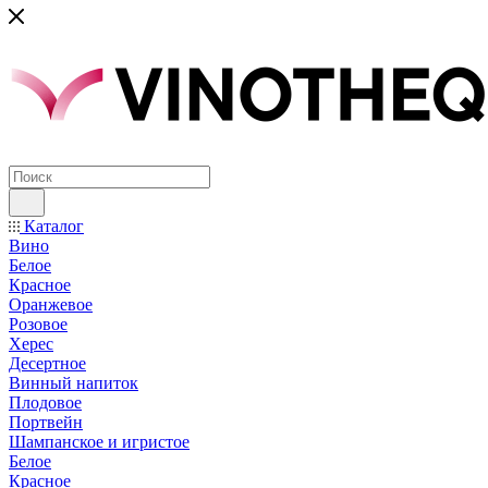
Каталог
Вино
Белое
Красное
Оранжевое
Розовое
Херес
Десертное
Винный напиток
Плодовое
Портвейн
Шампанское и игристое
Белое
Красное