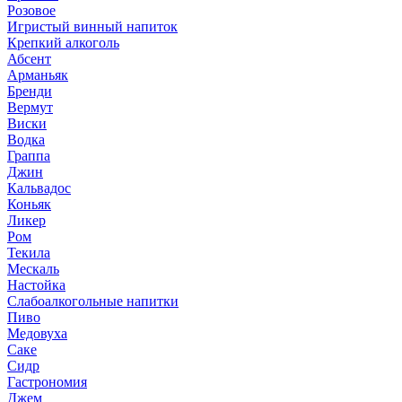
Розовое
Игристый винный напиток
Крепкий алкоголь
Абсент
Арманьяк
Бренди
Вермут
Виски
Водка
Граппа
Джин
Кальвадос
Коньяк
Ликер
Ром
Текила
Мескаль
Настойка
Слабоалкогольные напитки
Пиво
Медовуха
Саке
Сидр
Гастрономия
Джем