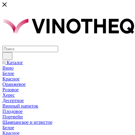
Каталог
Вино
Белое
Красное
Оранжевое
Розовое
Херес
Десертное
Винный напиток
Плодовое
Портвейн
Шампанское и игристое
Белое
Красное