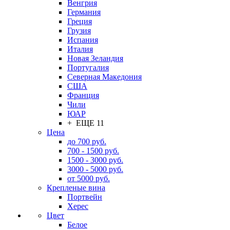
Венгрия
Германия
Греция
Грузия
Испания
Италия
Новая Зеландия
Португалия
Северная Македония
США
Франция
Чили
ЮАР
+ ЕЩЕ 11
Цена
до 700 руб.
700 - 1500 руб.
1500 - 3000 руб.
3000 - 5000 руб.
от 5000 руб.
Крепленые вина
Портвейн
Херес
Цвет
Белое