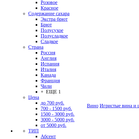
Розовое
Красное
Содержание сахара
Экстра брют
Брют
Полусухое
Полусладкое
Сладкое
Страна
Россия
Англия
Испания
Италия
Канада
Франция
Чили
+ ЕЩЕ 1
Цена
до 700 руб.
Вино
Игристые вина и 
700 - 1500 руб.
1500 - 3000 руб.
3000 - 5000 руб.
от 5000 руб.
ТИП
Абсент