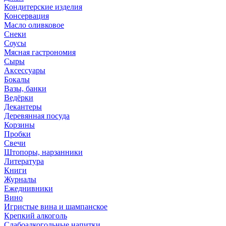
Кондитерские изделия
Консервация
Масло оливковое
Снеки
Соусы
Мясная гастрономия
Сыры
Аксессуары
Бокалы
Вазы, банки
Ведёрки
Декантеры
Деревянная посуда
Корзины
Пробки
Свечи
Штопоры, нарзанники
Литература
Книги
Журналы
Ежеднивники
Вино
Игристые вина и шампанское
Крепкий алкоголь
Слабоалкогольные напитки