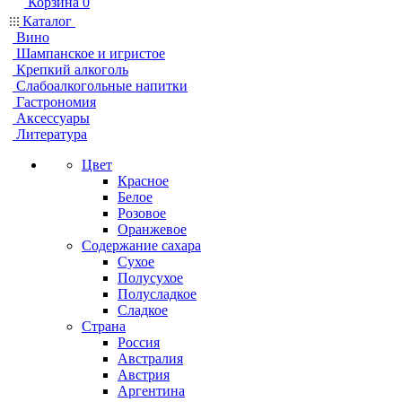
Корзина
0
Каталог
Вино
Шампанское и игристое
Крепкий алкоголь
Слабоалкогольные напитки
Гастрономия
Аксессуары
Литература
Цвет
Красное
Белое
Розовое
Оранжевое
Содержание сахара
Сухое
Полусухое
Полусладкое
Сладкое
Страна
Россия
Австралия
Австрия
Аргентина