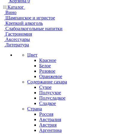
Корзина
0
Каталог
Вино
Шампанское и игристое
Крепкий алкоголь
Слабоалкогольные напитки
Гастрономия
Аксессуары
Литература
Цвет
Красное
Белое
Розовое
Оранжевое
Содержание сахара
Сухое
Полусухое
Полусладкое
Сладкое
Страна
Россия
Австралия
Австрия
Аргентина