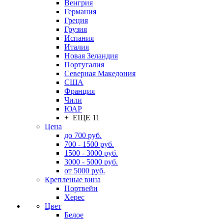
Венгрия
Германия
Греция
Грузия
Испания
Италия
Новая Зеландия
Португалия
Северная Македония
США
Франция
Чили
ЮАР
+ ЕЩЕ 11
Цена
до 700 руб.
700 - 1500 руб.
1500 - 3000 руб.
3000 - 5000 руб.
от 5000 руб.
Крепленые вина
Портвейн
Херес
Цвет
Белое