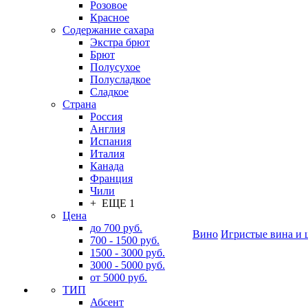
Розовое
Красное
Содержание сахара
Экстра брют
Брют
Полусухое
Полусладкое
Сладкое
Страна
Россия
Англия
Испания
Италия
Канада
Франция
Чили
+ ЕЩЕ 1
Цена
до 700 руб.
Вино
Игристые вина и 
700 - 1500 руб.
1500 - 3000 руб.
3000 - 5000 руб.
от 5000 руб.
ТИП
Абсент