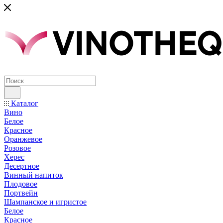
Каталог
Вино
Белое
Красное
Оранжевое
Розовое
Херес
Десертное
Винный напиток
Плодовое
Портвейн
Шампанское и игристое
Белое
Красное