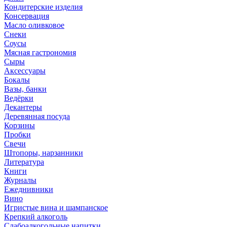
Кондитерские изделия
Консервация
Масло оливковое
Снеки
Соусы
Мясная гастрономия
Сыры
Аксессуары
Бокалы
Вазы, банки
Ведёрки
Декантеры
Деревянная посуда
Корзины
Пробки
Свечи
Штопоры, нарзанники
Литература
Книги
Журналы
Ежеднивники
Вино
Игристые вина и шампанское
Крепкий алкоголь
Слабоалкогольные напитки