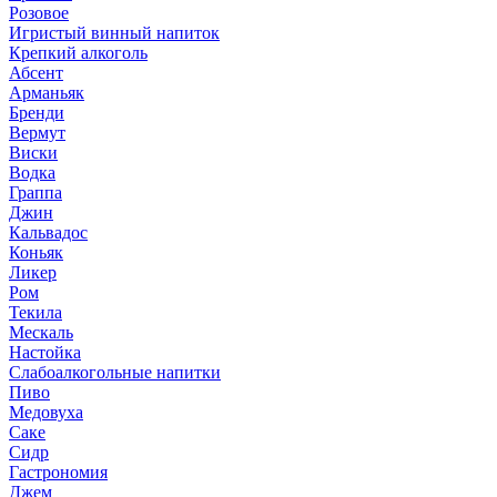
Розовое
Игристый винный напиток
Крепкий алкоголь
Абсент
Арманьяк
Бренди
Вермут
Виски
Водка
Граппа
Джин
Кальвадос
Коньяк
Ликер
Ром
Текила
Мескаль
Настойка
Слабоалкогольные напитки
Пиво
Медовуха
Саке
Сидр
Гастрономия
Джем