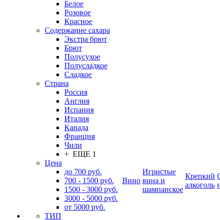
Белое
Розовое
Красное
Содержание сахара
Экстра брют
Брют
Полусухое
Полусладкое
Сладкое
Страна
Россия
Англия
Испания
Италия
Канада
Франция
Чили
+ ЕЩЕ 1
Цена
до 700 руб.
Игристые
Крепкий
700 - 1500 руб.
Вино
вина и
алкоголь
1500 - 3000 руб.
шампанское
3000 - 5000 руб.
от 5000 руб.
ТИП