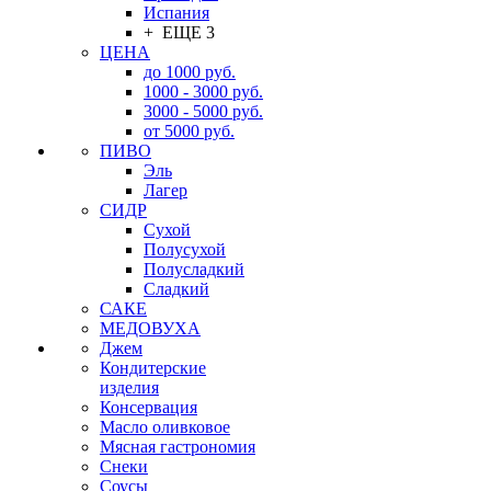
Испания
+ ЕЩЕ 3
ЦЕНА
до 1000 руб.
1000 - 3000 руб.
3000 - 5000 руб.
от 5000 руб.
ПИВО
Эль
Лагер
СИДР
Сухой
Полусухой
Полусладкий
Сладкий
САКЕ
МЕДОВУХА
Джем
Кондитерские
изделия
Консервация
Масло оливковое
Мясная гастрономия
Снеки
Соусы