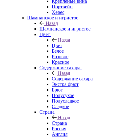
Крепленые вина
Портвейн
Херес
Шампанское и игристое
Назад
Шампанское и игристое
Цвет
Назад
Цвет
Белое
Розовое
Красное
Содержание сахара
Назад
Содержание сахара
Экстра брют
Брют
Полусухое
Полусладкое
Сладкое
Страна
Назад
Страна
Россия
Англия