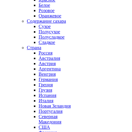
Белое
Розовое
Оранжевое
Содержание сахара
Сухое
Полусухое
Полусладкое
Сладкое
Страна
Россия
Австралия
Австрия
Аргентина
Венгрия
Германия
Греция
Грузия
Испания
Италия
Новая Зеландия
Португалия
Северная
Македония
США