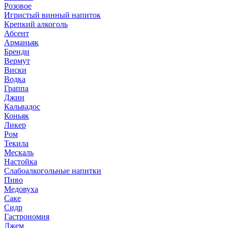
Розовое
Игристый винный напиток
Крепкий алкоголь
Абсент
Арманьяк
Бренди
Вермут
Виски
Водка
Граппа
Джин
Кальвадос
Коньяк
Ликер
Ром
Текила
Мескаль
Настойка
Слабоалкогольные напитки
Пиво
Медовуха
Саке
Сидр
Гастрономия
Джем