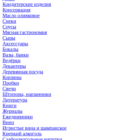
Кондитерские изделия
Консервация
Масло оливковое
Снеки
Соусы
Мясная гастрономия
Сыры
Аксессуары
Бокалы
Вазы, банки
Ведёрки
Декантеры
Деревянная посуда
Корзины
Пробки
Свечи
Штопоры, нарзанники
Литература
Книги
Журналы
Ежеднивники
Вино
Игристые вина и шампанское
Крепкий алкоголь
Слабоалкогольные напитки