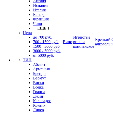
Англия
Испания
Италия
Канада
Франция
Чили
+ ЕЩЕ 1
Цена
до 700 руб.
Игристые
Крепкий
700 - 1500 руб.
Вино
вина и
алкоголь
1500 - 3000 руб.
шампанское
3000 - 5000 руб.
от 5000 руб.
ТИП
Абсент
Арманьяк
Бренди
Вермут
Виски
Водка
Граппа
Джин
Кальвадос
Коньяк
Ликер