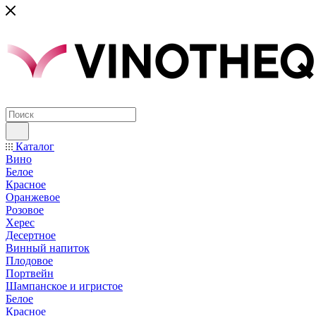
Каталог
Вино
Белое
Красное
Оранжевое
Розовое
Херес
Десертное
Винный напиток
Плодовое
Портвейн
Шампанское и игристое
Белое
Красное