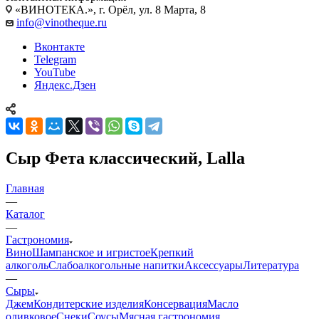
«ВИНОТЕКА.», г. Орёл, ул. 8 Марта, 8
info@vinotheque.ru
Вконтакте
Telegram
YouTube
Яндекс.Дзен
Сыр Фета классический, Lalla
Главная
—
Каталог
—
Гастрономия
Вино
Шампанское и игристое
Крепкий
алкоголь
Слабоалкогольные напитки
Аксессуары
Литература
—
Сыры
Джем
Кондитерские изделия
Консервация
Масло
оливковое
Снеки
Соусы
Мясная гастрономия