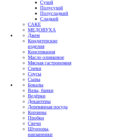
Сухой
Полусухой
Полусладкий
Сладкий
САКЕ
МЕДОВУХА
Джем
Кондитерские
изделия
Консервация
Масло оливковое
Мясная гастрономия
Снеки
Соусы
Сыры
Бокалы
Вазы, банки
Ведёрки
Декантеры
Деревянная посуда
Корзины
Пробки
Свечи
Штопоры,
нарзанники