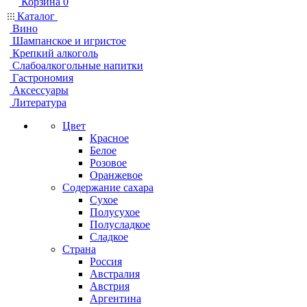
Корзина
0
Каталог
Вино
Шампанское и игристое
Крепкий алкоголь
Слабоалкогольные напитки
Гастрономия
Аксессуары
Литература
Цвет
Красное
Белое
Розовое
Оранжевое
Содержание сахара
Сухое
Полусухое
Полусладкое
Сладкое
Страна
Россия
Австралия
Австрия
Аргентина