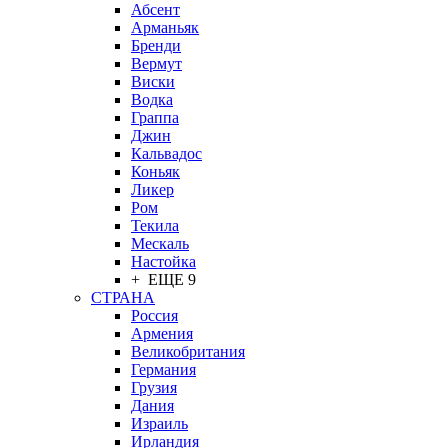
Абсент
Арманьяк
Бренди
Вермут
Виски
Водка
Граппа
Джин
Кальвадос
Коньяк
Ликер
Ром
Текила
Мескаль
Настойка
+ ЕЩЕ 9
СТРАНА
Россия
Армения
Великобритания
Германия
Грузия
Дания
Израиль
Ирландия