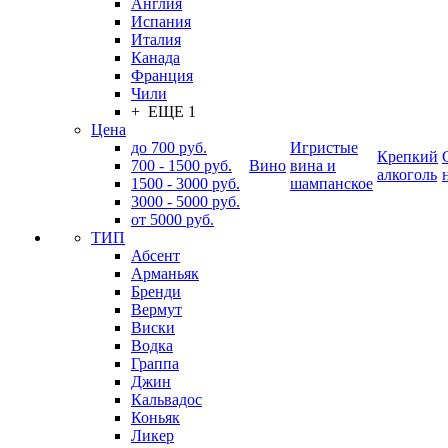
Англия
Испания
Италия
Канада
Франция
Чили
+ ЕЩЕ 1
Цена
до 700 руб.
Игристые
Крепкий
700 - 1500 руб.
Вино
вина и
алкоголь
1500 - 3000 руб.
шампанское
3000 - 5000 руб.
от 5000 руб.
ТИП
Абсент
Арманьяк
Бренди
Вермут
Виски
Водка
Граппа
Джин
Кальвадос
Коньяк
Ликер