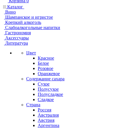
Корзина
0
Каталог
Вино
Шампанское и игристое
Крепкий алкоголь
Слабоалкогольные напитки
Гастрономия
Аксессуары
Литература
Цвет
Красное
Белое
Розовое
Оранжевое
Содержание сахара
Сухое
Полусухое
Полусладкое
Сладкое
Страна
Россия
Австралия
Австрия
Аргентина