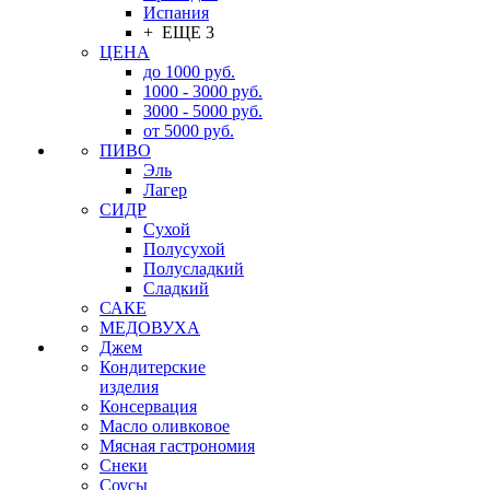
Испания
+ ЕЩЕ 3
ЦЕНА
до 1000 руб.
1000 - 3000 руб.
3000 - 5000 руб.
от 5000 руб.
ПИВО
Эль
Лагер
СИДР
Сухой
Полусухой
Полусладкий
Сладкий
САКЕ
МЕДОВУХА
Джем
Кондитерские
изделия
Консервация
Масло оливковое
Мясная гастрономия
Снеки
Соусы