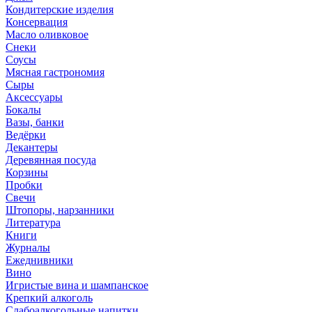
Кондитерские изделия
Консервация
Масло оливковое
Снеки
Соусы
Мясная гастрономия
Сыры
Аксессуары
Бокалы
Вазы, банки
Ведёрки
Декантеры
Деревянная посуда
Корзины
Пробки
Свечи
Штопоры, нарзанники
Литература
Книги
Журналы
Ежеднивники
Вино
Игристые вина и шампанское
Крепкий алкоголь
Слабоалкогольные напитки