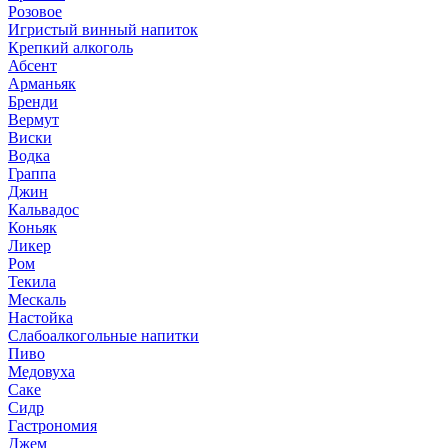
Розовое
Игристый винный напиток
Крепкий алкоголь
Абсент
Арманьяк
Бренди
Вермут
Виски
Водка
Граппа
Джин
Кальвадос
Коньяк
Ликер
Ром
Текила
Мескаль
Настойка
Слабоалкогольные напитки
Пиво
Медовуха
Саке
Сидр
Гастрономия
Джем