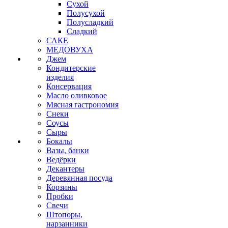
Сухой
Полусухой
Полусладкий
Сладкий
САКЕ
МЕДОВУХА
Джем
Кондитерские
изделия
Консервация
Масло оливковое
Мясная гастрономия
Снеки
Соусы
Сыры
Бокалы
Вазы, банки
Ведёрки
Декантеры
Деревянная посуда
Корзины
Пробки
Свечи
Штопоры,
нарзанники