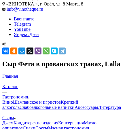
«ВИНОТЕКА.», г. Орёл, ул. 8 Марта, 8
info@vinotheque.ru
Вконтакте
Telegram
YouTube
Яндекс.Дзен
Сыр Фета в прованских травах, Lalla
Главная
—
Каталог
—
Гастрономия
Вино
Шампанское и игристое
Крепкий
алкоголь
Слабоалкогольные напитки
Аксессуары
Литература
—
Сыры
Джем
Кондитерские изделия
Консервация
Масло
оливковое
Снеки
Соусы
Мясная гастрономия