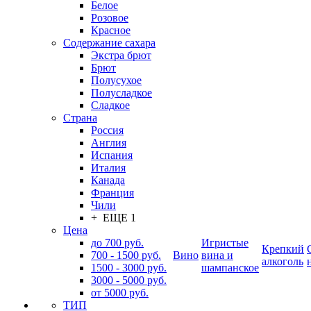
Белое
Розовое
Красное
Содержание сахара
Экстра брют
Брют
Полусухое
Полусладкое
Сладкое
Страна
Россия
Англия
Испания
Италия
Канада
Франция
Чили
+ ЕЩЕ 1
Цена
до 700 руб.
Игристые
Крепкий
700 - 1500 руб.
Вино
вина и
алкоголь
1500 - 3000 руб.
шампанское
3000 - 5000 руб.
от 5000 руб.
ТИП