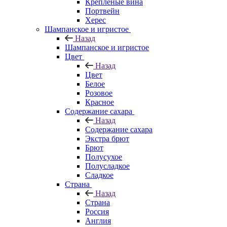
Крепленые вина
Портвейн
Херес
Шампанское и игристое
Назад
Шампанское и игристое
Цвет
Назад
Цвет
Белое
Розовое
Красное
Содержание сахара
Назад
Содержание сахара
Экстра брют
Брют
Полусухое
Полусладкое
Сладкое
Страна
Назад
Страна
Россия
Англия