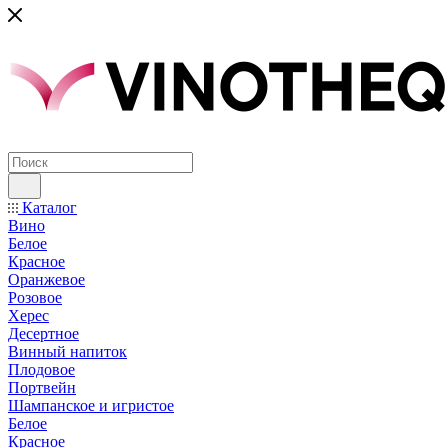
Каталог
Вино
Белое
Красное
Оранжевое
Розовое
Херес
Десертное
Винный напиток
Плодовое
Портвейн
Шампанское и игристое
Белое
Красное