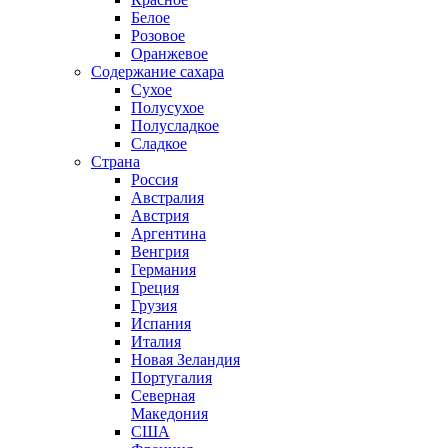
Белое
Розовое
Оранжевое
Содержание сахара
Сухое
Полусухое
Полусладкое
Сладкое
Страна
Россия
Австралия
Австрия
Аргентина
Венгрия
Германия
Греция
Грузия
Испания
Италия
Новая Зеландия
Португалия
Северная
Македония
США