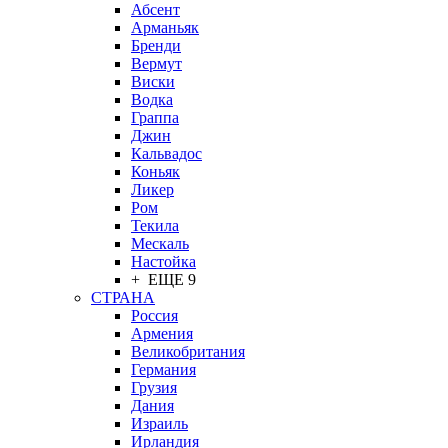
Абсент
Арманьяк
Бренди
Вермут
Виски
Водка
Граппа
Джин
Кальвадос
Коньяк
Ликер
Ром
Текила
Мескаль
Настойка
+ ЕЩЕ 9
СТРАНА
Россия
Армения
Великобритания
Германия
Грузия
Дания
Израиль
Ирландия