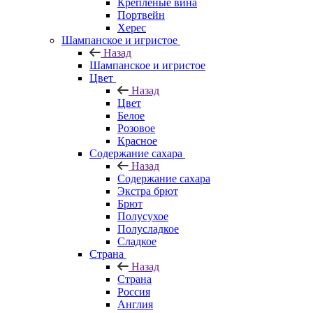
Крепленые вина
Портвейн
Херес
Шампанское и игристое
Назад
Шампанское и игристое
Цвет
Назад
Цвет
Белое
Розовое
Красное
Содержание сахара
Назад
Содержание сахара
Экстра брют
Брют
Полусухое
Полусладкое
Сладкое
Страна
Назад
Страна
Россия
Англия