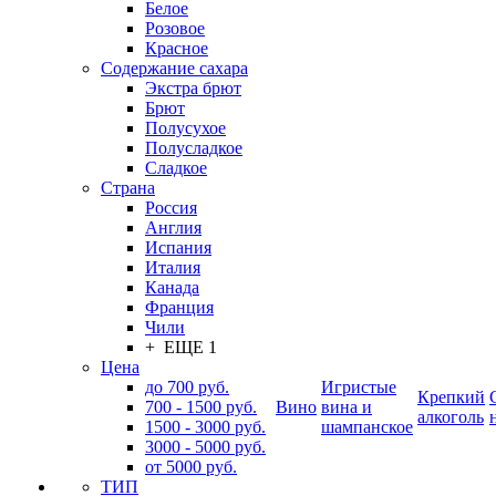
Белое
Розовое
Красное
Содержание сахара
Экстра брют
Брют
Полусухое
Полусладкое
Сладкое
Страна
Россия
Англия
Испания
Италия
Канада
Франция
Чили
+ ЕЩЕ 1
Цена
до 700 руб.
Игристые
Крепкий
700 - 1500 руб.
Вино
вина и
алкоголь
1500 - 3000 руб.
шампанское
3000 - 5000 руб.
от 5000 руб.
ТИП