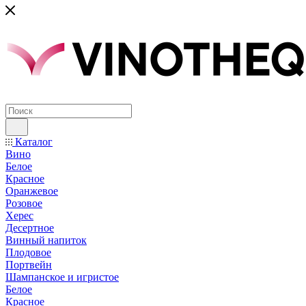
Каталог
Вино
Белое
Красное
Оранжевое
Розовое
Херес
Десертное
Винный напиток
Плодовое
Портвейн
Шампанское и игристое
Белое
Красное