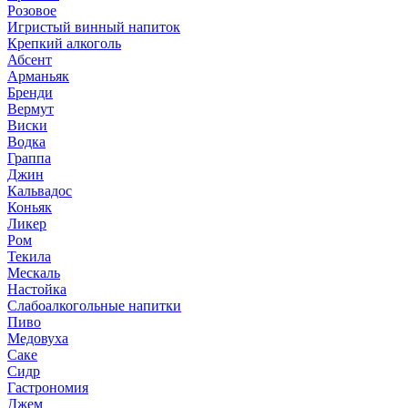
Розовое
Игристый винный напиток
Крепкий алкоголь
Абсент
Арманьяк
Бренди
Вермут
Виски
Водка
Граппа
Джин
Кальвадос
Коньяк
Ликер
Ром
Текила
Мескаль
Настойка
Слабоалкогольные напитки
Пиво
Медовуха
Саке
Сидр
Гастрономия
Джем