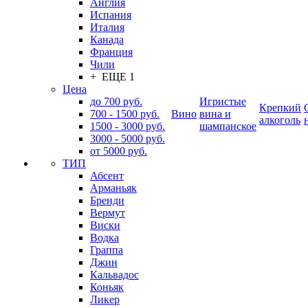
Англия
Испания
Италия
Канада
Франция
Чили
+ ЕЩЕ 1
Цена
до 700 руб.
Игристые
Крепкий
700 - 1500 руб.
Вино
вина и
алкоголь
1500 - 3000 руб.
шампанское
3000 - 5000 руб.
от 5000 руб.
ТИП
Абсент
Арманьяк
Бренди
Вермут
Виски
Водка
Граппа
Джин
Кальвадос
Коньяк
Ликер