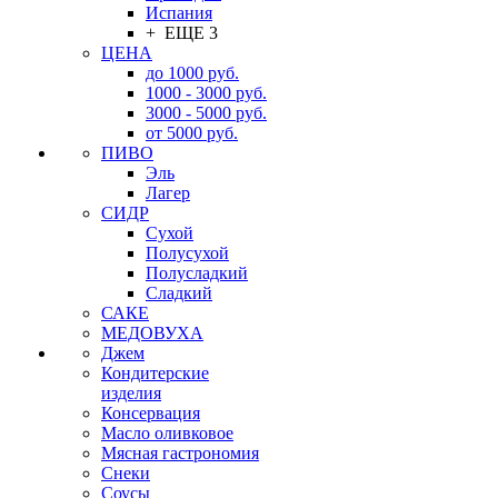
Испания
+ ЕЩЕ 3
ЦЕНА
до 1000 руб.
1000 - 3000 руб.
3000 - 5000 руб.
от 5000 руб.
ПИВО
Эль
Лагер
СИДР
Сухой
Полусухой
Полусладкий
Сладкий
САКЕ
МЕДОВУХА
Джем
Кондитерские
изделия
Консервация
Масло оливковое
Мясная гастрономия
Снеки
Соусы