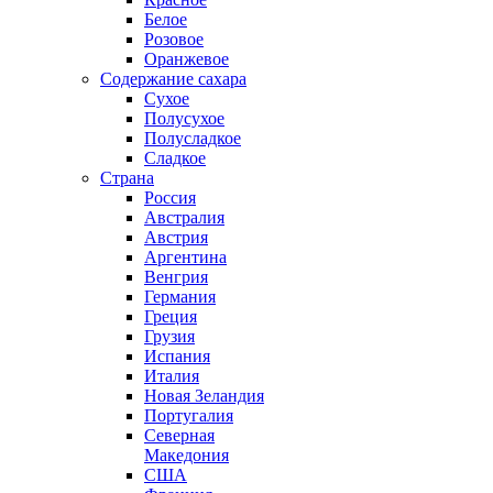
Белое
Розовое
Оранжевое
Содержание сахара
Сухое
Полусухое
Полусладкое
Сладкое
Страна
Россия
Австралия
Австрия
Аргентина
Венгрия
Германия
Греция
Грузия
Испания
Италия
Новая Зеландия
Португалия
Северная
Македония
США