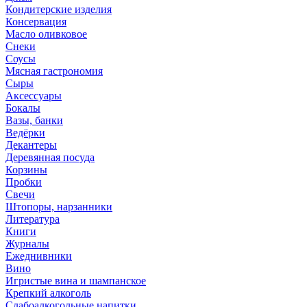
Кондитерские изделия
Консервация
Масло оливковое
Снеки
Соусы
Мясная гастрономия
Сыры
Аксессуары
Бокалы
Вазы, банки
Ведёрки
Декантеры
Деревянная посуда
Корзины
Пробки
Свечи
Штопоры, нарзанники
Литература
Книги
Журналы
Ежеднивники
Вино
Игристые вина и шампанское
Крепкий алкоголь
Слабоалкогольные напитки