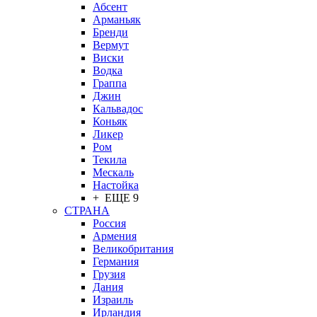
Абсент
Арманьяк
Бренди
Вермут
Виски
Водка
Граппа
Джин
Кальвадос
Коньяк
Ликер
Ром
Текила
Мескаль
Настойка
+ ЕЩЕ 9
СТРАНА
Россия
Армения
Великобритания
Германия
Грузия
Дания
Израиль
Ирландия