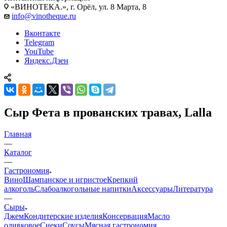
«ВИНОТЕКА.», г. Орёл, ул. 8 Марта, 8
info@vinotheque.ru
Вконтакте
Telegram
YouTube
Яндекс.Дзен
Сыр Фета в прованских травах, Lalla
Главная
—
Каталог
—
Гастрономия
Вино
Шампанское и игристое
Крепкий
алкоголь
Слабоалкогольные напитки
Аксессуары
Литература
—
Сыры
Джем
Кондитерские изделия
Консервация
Масло
оливковое
Снеки
Соусы
Мясная гастрономия