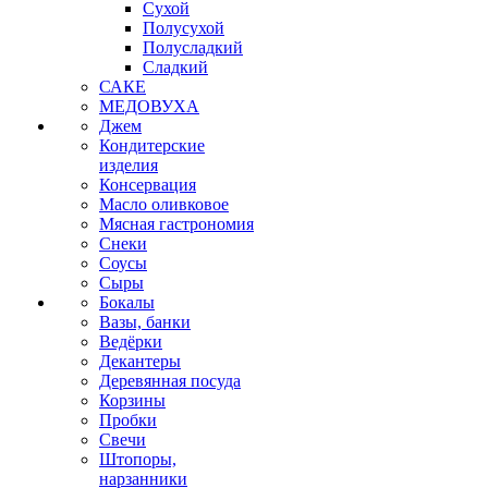
Сухой
Полусухой
Полусладкий
Сладкий
САКЕ
МЕДОВУХА
Джем
Кондитерские
изделия
Консервация
Масло оливковое
Мясная гастрономия
Снеки
Соусы
Сыры
Бокалы
Вазы, банки
Ведёрки
Декантеры
Деревянная посуда
Корзины
Пробки
Свечи
Штопоры,
нарзанники