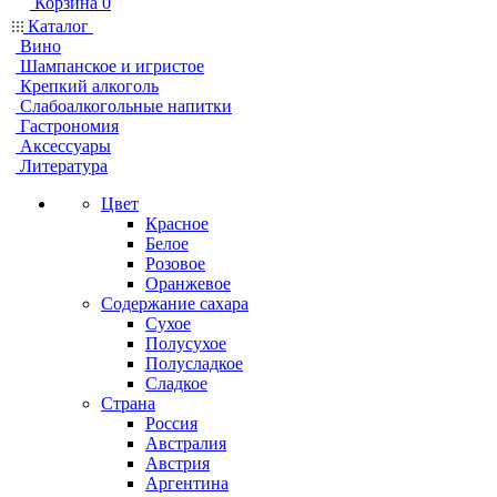
Корзина
0
Каталог
Вино
Шампанское и игристое
Крепкий алкоголь
Слабоалкогольные напитки
Гастрономия
Аксессуары
Литература
Цвет
Красное
Белое
Розовое
Оранжевое
Содержание сахара
Сухое
Полусухое
Полусладкое
Сладкое
Страна
Россия
Австралия
Австрия
Аргентина