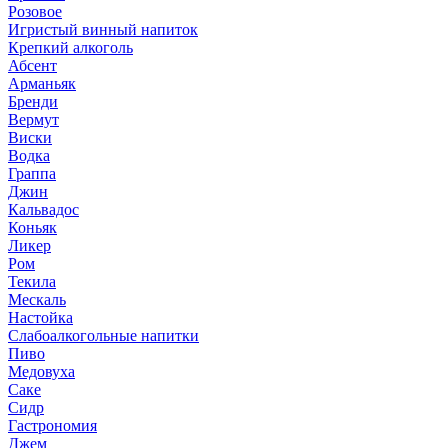
Розовое
Игристый винный напиток
Крепкий алкоголь
Абсент
Арманьяк
Бренди
Вермут
Виски
Водка
Граппа
Джин
Кальвадос
Коньяк
Ликер
Ром
Текила
Мескаль
Настойка
Слабоалкогольные напитки
Пиво
Медовуха
Саке
Сидр
Гастрономия
Джем