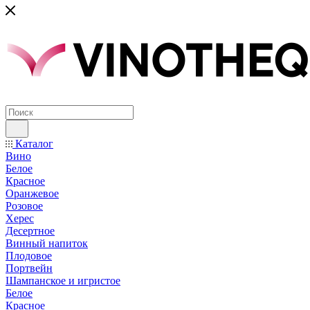
Каталог
Вино
Белое
Красное
Оранжевое
Розовое
Херес
Десертное
Винный напиток
Плодовое
Портвейн
Шампанское и игристое
Белое
Красное