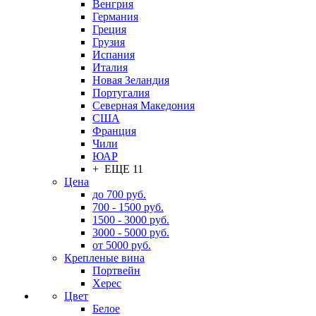
Венгрия
Германия
Греция
Грузия
Испания
Италия
Новая Зеландия
Португалия
Северная Македония
США
Франция
Чили
ЮАР
+ ЕЩЕ 11
Цена
до 700 руб.
700 - 1500 руб.
1500 - 3000 руб.
3000 - 5000 руб.
от 5000 руб.
Крепленые вина
Портвейн
Херес
Цвет
Белое