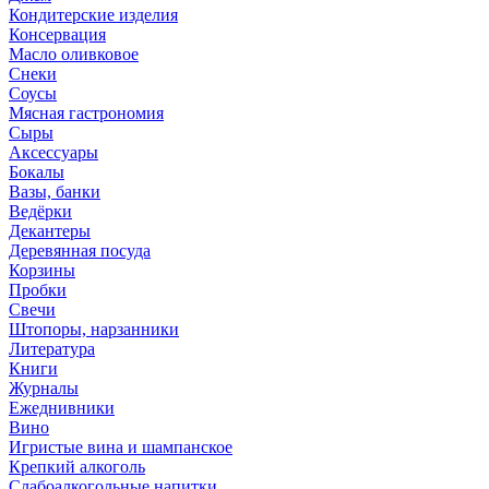
Кондитерские изделия
Консервация
Масло оливковое
Снеки
Соусы
Мясная гастрономия
Сыры
Аксессуары
Бокалы
Вазы, банки
Ведёрки
Декантеры
Деревянная посуда
Корзины
Пробки
Свечи
Штопоры, нарзанники
Литература
Книги
Журналы
Ежеднивники
Вино
Игристые вина и шампанское
Крепкий алкоголь
Слабоалкогольные напитки