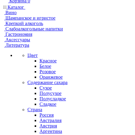
Корзина
0
Каталог
Вино
Шампанское и игристое
Крепкий алкоголь
Слабоалкогольные напитки
Гастрономия
Аксессуары
Литература
Цвет
Красное
Белое
Розовое
Оранжевое
Содержание сахара
Сухое
Полусухое
Полусладкое
Сладкое
Страна
Россия
Австралия
Австрия
Аргентина