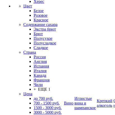
Херес
Цвет
Белое
Розовое
Красное
Содержание сахара
Экстра брют
Брют
Полусухое
Полусладкое
Сладкое
Страна
Россия
Англия
Испания
Италия
Канада
Франция
Чили
+ ЕЩЕ 1
Цена
до 700 руб.
Игристые
Крепкий
700 - 1500 руб.
Вино
вина и
алкоголь
1500 - 3000 руб.
шампанское
3000 - 5000 руб.