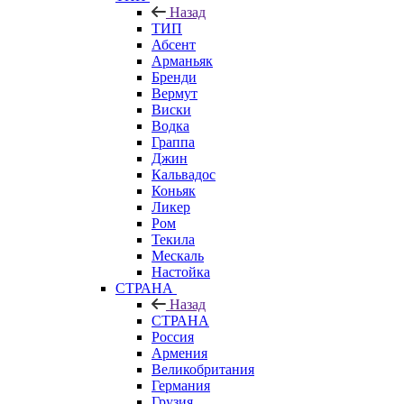
Назад
ТИП
Абсент
Арманьяк
Бренди
Вермут
Виски
Водка
Граппа
Джин
Кальвадос
Коньяк
Ликер
Ром
Текила
Мескаль
Настойка
СТРАНА
Назад
СТРАНА
Россия
Армения
Великобритания
Германия
Грузия