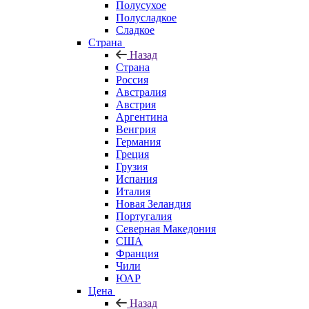
Полусухое
Полусладкое
Сладкое
Страна
Назад
Страна
Россия
Австралия
Австрия
Аргентина
Венгрия
Германия
Греция
Грузия
Испания
Италия
Новая Зеландия
Португалия
Северная Македония
США
Франция
Чили
ЮАР
Цена
Назад