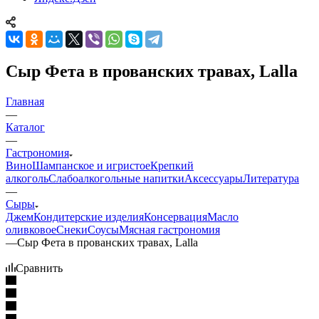
Сыр Фета в прованских травах, Lalla
Главная
—
Каталог
—
Гастрономия
Вино
Шампанское и игристое
Крепкий
алкоголь
Слабоалкогольные напитки
Аксессуары
Литература
—
Сыры
Джем
Кондитерские изделия
Консервация
Масло
оливковое
Снеки
Соусы
Мясная гастрономия
—
Сыр Фета в прованских травах, Lalla
Сравнить