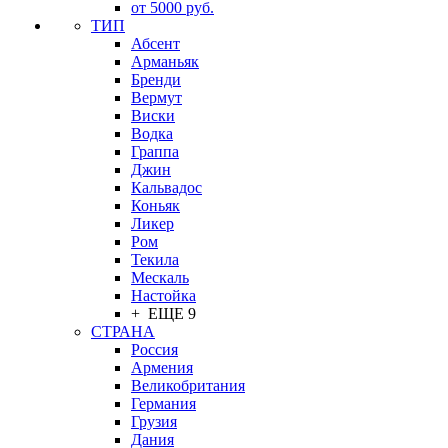
от 5000 руб.
ТИП
Абсент
Арманьяк
Бренди
Вермут
Виски
Водка
Граппа
Джин
Кальвадос
Коньяк
Ликер
Ром
Текила
Мескаль
Настойка
+ ЕЩЕ 9
СТРАНА
Россия
Армения
Великобритания
Германия
Грузия
Дания