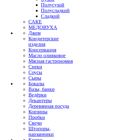
Полусухой
Полусладкий
Сладкий
САКЕ
МЕДОВУХА
Джем
Кондитерские
изделия
Консервация
Масло оливковое
Мясная гастрономия
Снеки
Соусы
Сыры
Бокалы
Вазы, банки
Ведёрки
Декантеры
Деревянная посуда
Корзины
Пробки
Свечи
Штопоры,
нарзанники
Книги