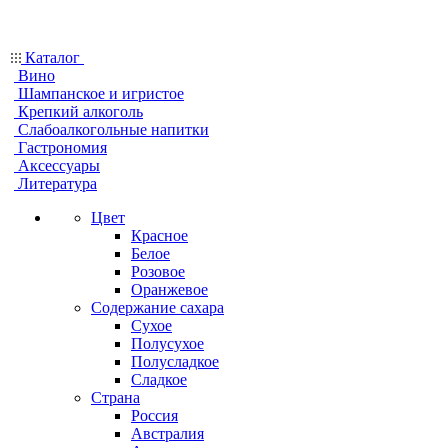
Каталог
Вино
Шампанское и игристое
Крепкий алкоголь
Слабоалкогольные напитки
Гастрономия
Аксессуары
Литература
Цвет
Красное
Белое
Розовое
Оранжевое
Содержание сахара
Сухое
Полусухое
Полусладкое
Сладкое
Страна
Россия
Австралия