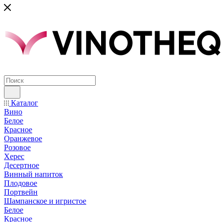
Каталог
Вино
Белое
Красное
Оранжевое
Розовое
Херес
Десертное
Винный напиток
Плодовое
Портвейн
Шампанское и игристое
Белое
Красное