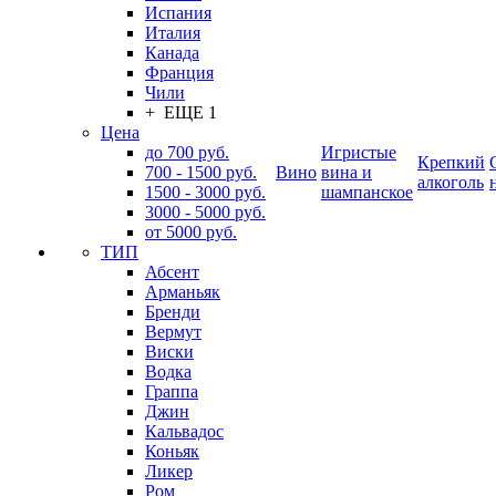
Испания
Италия
Канада
Франция
Чили
+ ЕЩЕ 1
Цена
до 700 руб.
Игристые
Крепкий
700 - 1500 руб.
Вино
вина и
алкоголь
1500 - 3000 руб.
шампанское
3000 - 5000 руб.
от 5000 руб.
ТИП
Абсент
Арманьяк
Бренди
Вермут
Виски
Водка
Граппа
Джин
Кальвадос
Коньяк
Ликер
Ром