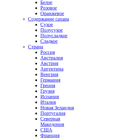
Белое
Розовое
Оранжевое
Содержание сахара
Сухое
Полусухое
Полусладкое
Сладкое
Страна
Россия
Австралия
Австрия
Аргентина
Венгрия
Германия
Греция
Грузия
Испания
Италия
Новая Зеландия
Португалия
Северная
Македония
США
Франция