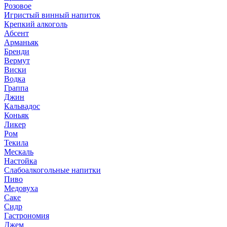
Розовое
Игристый винный напиток
Крепкий алкоголь
Абсент
Арманьяк
Бренди
Вермут
Виски
Водка
Граппа
Джин
Кальвадос
Коньяк
Ликер
Ром
Текила
Мескаль
Настойка
Слабоалкогольные напитки
Пиво
Медовуха
Саке
Сидр
Гастрономия
Джем