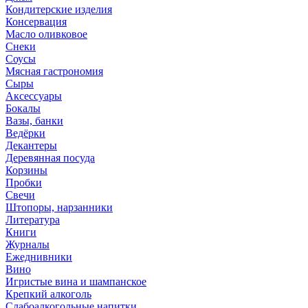
Кондитерские изделия
Консервация
Масло оливковое
Снеки
Соусы
Мясная гастрономия
Сыры
Аксессуары
Бокалы
Вазы, банки
Ведёрки
Декантеры
Деревянная посуда
Корзины
Пробки
Свечи
Штопоры, нарзанники
Литература
Книги
Журналы
Ежеднивники
Вино
Игристые вина и шампанское
Крепкий алкоголь
Слабоалкогольные напитки