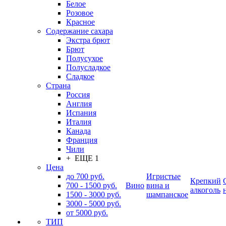
Белое
Розовое
Красное
Содержание сахара
Экстра брют
Брют
Полусухое
Полусладкое
Сладкое
Страна
Россия
Англия
Испания
Италия
Канада
Франция
Чили
+ ЕЩЕ 1
Цена
до 700 руб.
Игристые
Крепкий
700 - 1500 руб.
Вино
вина и
алкоголь
1500 - 3000 руб.
шампанское
3000 - 5000 руб.
от 5000 руб.
ТИП