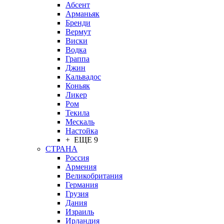
Абсент
Арманьяк
Бренди
Вермут
Виски
Водка
Граппа
Джин
Кальвадос
Коньяк
Ликер
Ром
Текила
Мескаль
Настойка
+ ЕЩЕ 9
СТРАНА
Россия
Армения
Великобритания
Германия
Грузия
Дания
Израиль
Ирландия