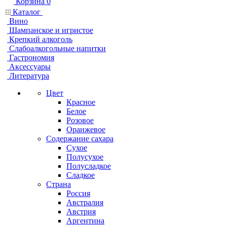
Корзина
0
Каталог
Вино
Шампанское и игристое
Крепкий алкоголь
Слабоалкогольные напитки
Гастрономия
Аксессуары
Литература
Цвет
Красное
Белое
Розовое
Оранжевое
Содержание сахара
Сухое
Полусухое
Полусладкое
Сладкое
Страна
Россия
Австралия
Австрия
Аргентина