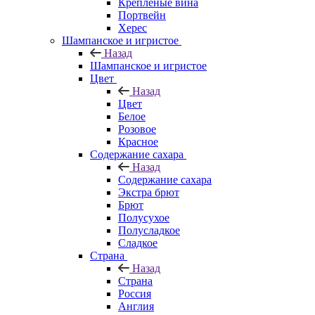
Крепленые вина
Портвейн
Херес
Шампанское и игристое
Назад
Шампанское и игристое
Цвет
Назад
Цвет
Белое
Розовое
Красное
Содержание сахара
Назад
Содержание сахара
Экстра брют
Брют
Полусухое
Полусладкое
Сладкое
Страна
Назад
Страна
Россия
Англия