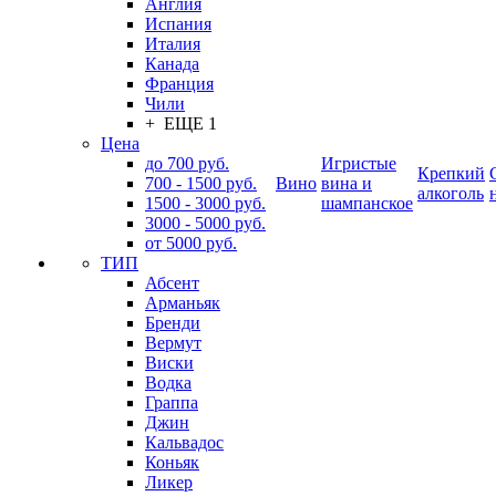
Англия
Испания
Италия
Канада
Франция
Чили
+ ЕЩЕ 1
Цена
до 700 руб.
Игристые
Крепкий
700 - 1500 руб.
Вино
вина и
алкоголь
1500 - 3000 руб.
шампанское
3000 - 5000 руб.
от 5000 руб.
ТИП
Абсент
Арманьяк
Бренди
Вермут
Виски
Водка
Граппа
Джин
Кальвадос
Коньяк
Ликер