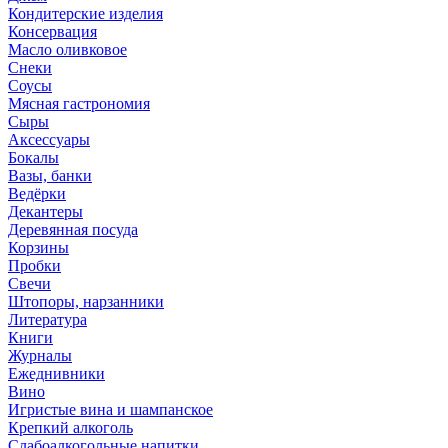
Кондитерские изделия
Консервация
Масло оливковое
Снеки
Соусы
Мясная гастрономия
Сыры
Аксессуары
Бокалы
Вазы, банки
Ведёрки
Декантеры
Деревянная посуда
Корзины
Пробки
Свечи
Штопоры, нарзанники
Литература
Книги
Журналы
Ежеднивники
Вино
Игристые вина и шампанское
Крепкий алкоголь
Слабоалкогольные напитки