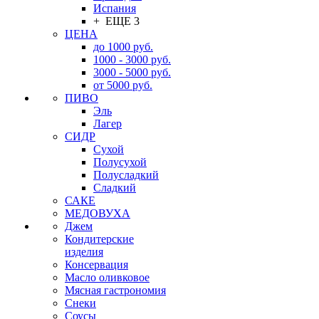
Испания
+ ЕЩЕ 3
ЦЕНА
до 1000 руб.
1000 - 3000 руб.
3000 - 5000 руб.
от 5000 руб.
ПИВО
Эль
Лагер
СИДР
Сухой
Полусухой
Полусладкий
Сладкий
САКЕ
МЕДОВУХА
Джем
Кондитерские
изделия
Консервация
Масло оливковое
Мясная гастрономия
Снеки
Соусы