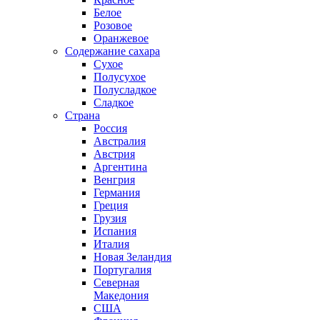
Белое
Розовое
Оранжевое
Содержание сахара
Сухое
Полусухое
Полусладкое
Сладкое
Страна
Россия
Австралия
Австрия
Аргентина
Венгрия
Германия
Греция
Грузия
Испания
Италия
Новая Зеландия
Португалия
Северная
Македония
США