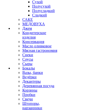
Сухой
Полусухой
Полусладкий
Сладкий
САКЕ
МЕДОВУХА
Джем
Кондитерские
изделия
Консервация
Масло оливковое
Мясная гастрономия
Снеки
Соусы
Сыры
Бокалы
Вазы, банки
Ведёрки
Декантеры
Деревянная посуда
Корзины
Пробки
Свечи
Штопоры,
нарзанники