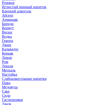
Розовое
Игристый винный напиток
Крепкий алкоголь
Абсент
Арманьяк
Бренди
Вермут
Виски
Водка
Граппа
Джин
Кальвадос
Коньяк
Ликер
Ром
Текила
Мескаль
Настойка
Слабоалкогольные напитки
Пиво
Медовуха
Саке
Сидр
Гастрономия
Джем