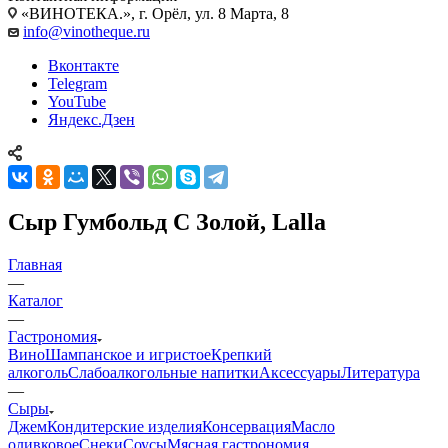
«ВИНОТЕКА.», г. Орёл, ул. 8 Марта, 8
info@vinotheque.ru
Вконтакте
Telegram
YouTube
Яндекс.Дзен
Сыр Гумбольд С Золой, Lalla
Главная
—
Каталог
—
Гастрономия
Вино
Шампанское и игристое
Крепкий
алкоголь
Слабоалкогольные напитки
Аксессуары
Литература
—
Сыры
Джем
Кондитерские изделия
Консервация
Масло
оливковое
Снеки
Соусы
Мясная гастрономия