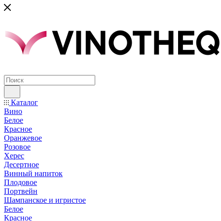
Каталог
Вино
Белое
Красное
Оранжевое
Розовое
Херес
Десертное
Винный напиток
Плодовое
Портвейн
Шампанское и игристое
Белое
Красное