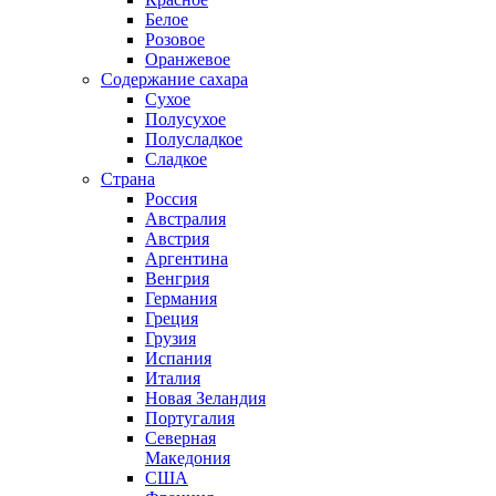
Белое
Розовое
Оранжевое
Содержание сахара
Сухое
Полусухое
Полусладкое
Сладкое
Страна
Россия
Австралия
Австрия
Аргентина
Венгрия
Германия
Греция
Грузия
Испания
Италия
Новая Зеландия
Португалия
Северная
Македония
США