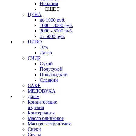
Испания
+ ЕЩЕ 3
ЦЕНА
до 1000 руб.
1000 - 3000 руб.
3000 - 5000 руб.
от 5000 руб.
ПИВО
Эль
Лагер
СИДР
Сухой
Полусухой
Полусладкий
Сладкий
САКЕ
МЕДОВУХА
Джем
Кондитерские
изделия
Консервация
Масло оливковое
Мясная гастрономия
Снеки
Соусы