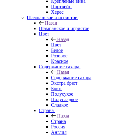
Крепленые вина
Портвейн
Херес
Шампанское и игристое
Назад
Шампанское и игристое
Цвет
Назад
Цвет
Белое
Розовое
Красное
Содержание сахара
Назад
Содержание сахара
Экстра брют
Брют
Полусухое
Полусладкое
Сладкое
Страна
Назад
Страна
Россия
Англия