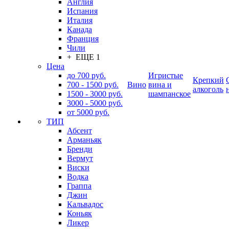
Англия
Испания
Италия
Канада
Франция
Чили
+ ЕЩЕ 1
Цена
до 700 руб.
Игристые
Крепкий
700 - 1500 руб.
Вино
вина и
алкоголь
1500 - 3000 руб.
шампанское
3000 - 5000 руб.
от 5000 руб.
ТИП
Абсент
Арманьяк
Бренди
Вермут
Виски
Водка
Граппа
Джин
Кальвадос
Коньяк
Ликер