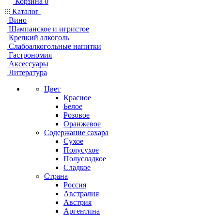
Корзина
0
Каталог
Вино
Шампанское и игристое
Крепкий алкоголь
Слабоалкогольные напитки
Гастрономия
Аксессуары
Литература
Цвет
Красное
Белое
Розовое
Оранжевое
Содержание сахара
Сухое
Полусухое
Полусладкое
Сладкое
Страна
Россия
Австралия
Австрия
Аргентина