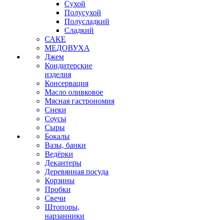
Сухой
Полусухой
Полусладкий
Сладкий
САКЕ
МЕДОВУХА
Джем
Кондитерские
изделия
Консервация
Масло оливковое
Мясная гастрономия
Снеки
Соусы
Сыры
Бокалы
Вазы, банки
Ведёрки
Декантеры
Деревянная посуда
Корзины
Пробки
Свечи
Штопоры,
нарзанники