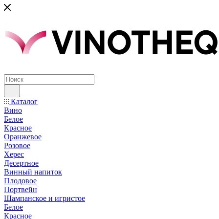
Каталог
Вино
Белое
Красное
Оранжевое
Розовое
Херес
Десертное
Винный напиток
Плодовое
Портвейн
Шампанское и игристое
Белое
Красное