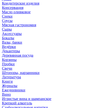
Кондитерские изделия
Консервация
Масло оливковое
Снеки
Соусы
Мясная гастрономия
Сыры
Аксессуары
Бокалы
Вазы, банки
Ведёрки
Декантеры
Деревянная посуда
Корзины
Пробки
Свечи
Штопоры, нарзанники
Литература
Книги
Журналы
Ежеднивники
Вино
Игристые вина и шампанское
Крепкий алкоголь
Слабоалкогольные напитки