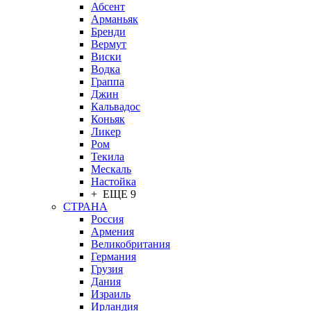
Абсент
Арманьяк
Бренди
Вермут
Виски
Водка
Граппа
Джин
Кальвадос
Коньяк
Ликер
Ром
Текила
Мескаль
Настойка
+ ЕЩЕ 9
СТРАНА
Россия
Армения
Великобритания
Германия
Грузия
Дания
Израиль
Ирландия