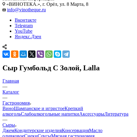
«ВИНОТЕКА.», г. Орёл, ул. 8 Марта, 8
info@vinotheque.ru
Вконтакте
Telegram
YouTube
Яндекс.Дзен
Сыр Гумбольд С Золой, Lalla
Главная
—
Каталог
—
Гастрономия
Вино
Шампанское и игристое
Крепкий
алкоголь
Слабоалкогольные напитки
Аксессуары
Литература
—
Сыры
Джем
Кондитерские изделия
Консервация
Масло
оливковое
Снеки
Соусы
Мясная гастрономия