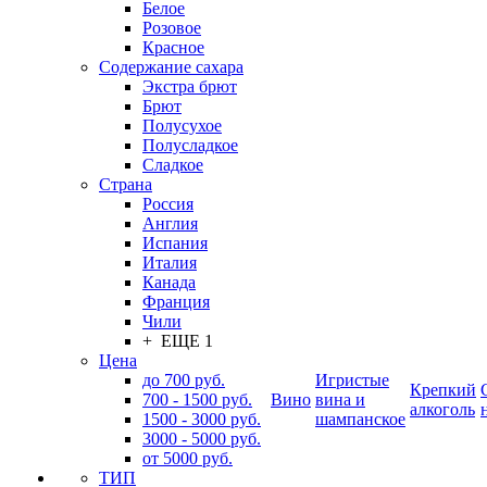
Белое
Розовое
Красное
Содержание сахара
Экстра брют
Брют
Полусухое
Полусладкое
Сладкое
Страна
Россия
Англия
Испания
Италия
Канада
Франция
Чили
+ ЕЩЕ 1
Цена
до 700 руб.
Игристые
Крепкий
700 - 1500 руб.
Вино
вина и
алкоголь
1500 - 3000 руб.
шампанское
3000 - 5000 руб.
от 5000 руб.
ТИП