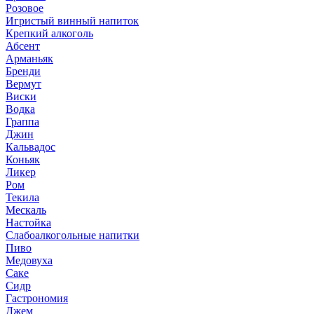
Розовое
Игристый винный напиток
Крепкий алкоголь
Абсент
Арманьяк
Бренди
Вермут
Виски
Водка
Граппа
Джин
Кальвадос
Коньяк
Ликер
Ром
Текила
Мескаль
Настойка
Слабоалкогольные напитки
Пиво
Медовуха
Саке
Сидр
Гастрономия
Джем