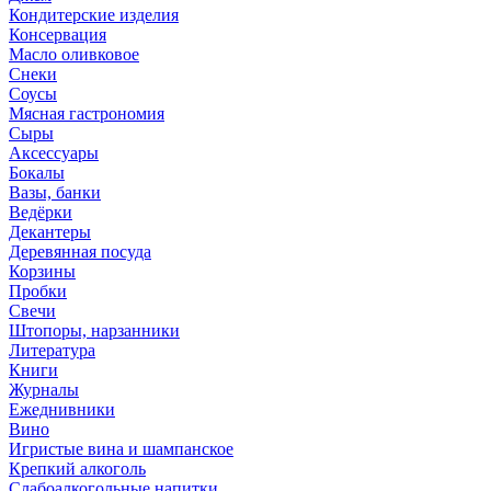
Кондитерские изделия
Консервация
Масло оливковое
Снеки
Соусы
Мясная гастрономия
Сыры
Аксессуары
Бокалы
Вазы, банки
Ведёрки
Декантеры
Деревянная посуда
Корзины
Пробки
Свечи
Штопоры, нарзанники
Литература
Книги
Журналы
Ежеднивники
Вино
Игристые вина и шампанское
Крепкий алкоголь
Слабоалкогольные напитки