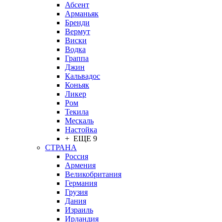
Абсент
Арманьяк
Бренди
Вермут
Виски
Водка
Граппа
Джин
Кальвадос
Коньяк
Ликер
Ром
Текила
Мескаль
Настойка
+ ЕЩЕ 9
СТРАНА
Россия
Армения
Великобритания
Германия
Грузия
Дания
Израиль
Ирландия