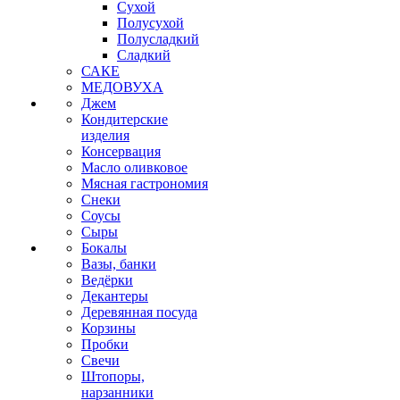
Сухой
Полусухой
Полусладкий
Сладкий
САКЕ
МЕДОВУХА
Джем
Кондитерские
изделия
Консервация
Масло оливковое
Мясная гастрономия
Снеки
Соусы
Сыры
Бокалы
Вазы, банки
Ведёрки
Декантеры
Деревянная посуда
Корзины
Пробки
Свечи
Штопоры,
нарзанники