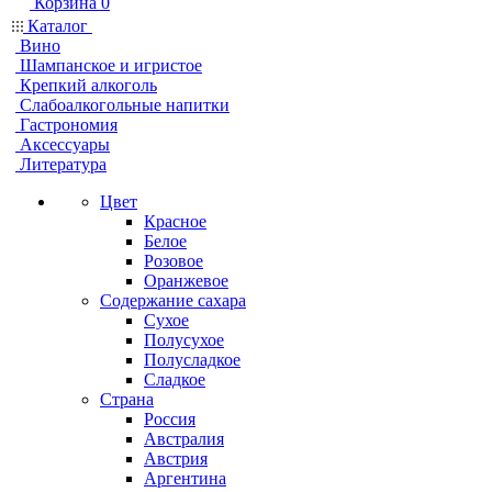
Корзина
0
Каталог
Вино
Шампанское и игристое
Крепкий алкоголь
Слабоалкогольные напитки
Гастрономия
Аксессуары
Литература
Цвет
Красное
Белое
Розовое
Оранжевое
Содержание сахара
Сухое
Полусухое
Полусладкое
Сладкое
Страна
Россия
Австралия
Австрия
Аргентина