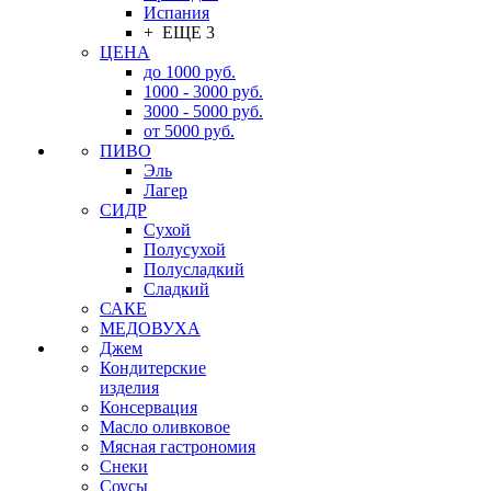
Испания
+ ЕЩЕ 3
ЦЕНА
до 1000 руб.
1000 - 3000 руб.
3000 - 5000 руб.
от 5000 руб.
ПИВО
Эль
Лагер
СИДР
Сухой
Полусухой
Полусладкий
Сладкий
САКЕ
МЕДОВУХА
Джем
Кондитерские
изделия
Консервация
Масло оливковое
Мясная гастрономия
Снеки
Соусы