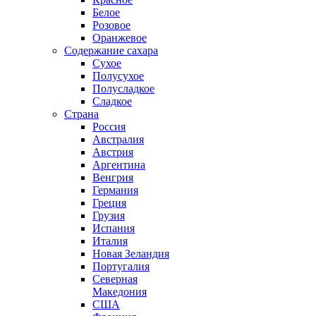
Белое
Розовое
Оранжевое
Содержание сахара
Сухое
Полусухое
Полусладкое
Сладкое
Страна
Россия
Австралия
Австрия
Аргентина
Венгрия
Германия
Греция
Грузия
Испания
Италия
Новая Зеландия
Португалия
Северная
Македония
США