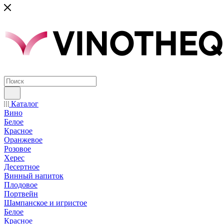
Каталог
Вино
Белое
Красное
Оранжевое
Розовое
Херес
Десертное
Винный напиток
Плодовое
Портвейн
Шампанское и игристое
Белое
Красное