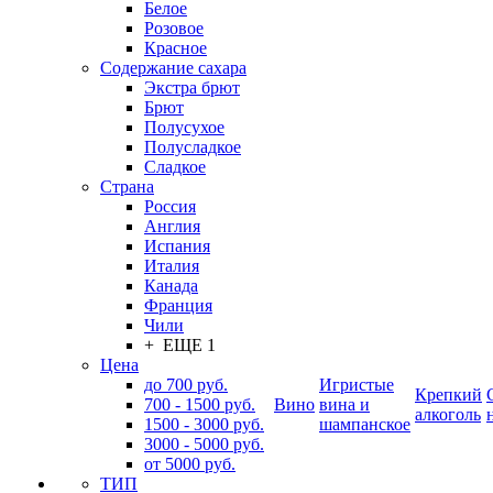
Белое
Розовое
Красное
Содержание сахара
Экстра брют
Брют
Полусухое
Полусладкое
Сладкое
Страна
Россия
Англия
Испания
Италия
Канада
Франция
Чили
+ ЕЩЕ 1
Цена
до 700 руб.
Игристые
Крепкий
700 - 1500 руб.
Вино
вина и
алкоголь
1500 - 3000 руб.
шампанское
3000 - 5000 руб.
от 5000 руб.
ТИП