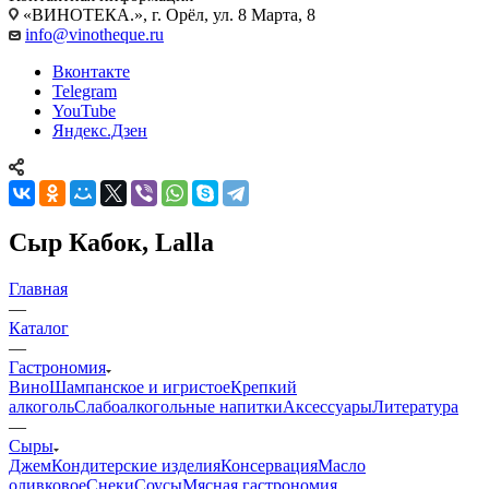
«ВИНОТЕКА.», г. Орёл, ул. 8 Марта, 8
info@vinotheque.ru
Вконтакте
Telegram
YouTube
Яндекс.Дзен
Сыр Кабок, Lalla
Главная
—
Каталог
—
Гастрономия
Вино
Шампанское и игристое
Крепкий
алкоголь
Слабоалкогольные напитки
Аксессуары
Литература
—
Сыры
Джем
Кондитерские изделия
Консервация
Масло
оливковое
Снеки
Соусы
Мясная гастрономия