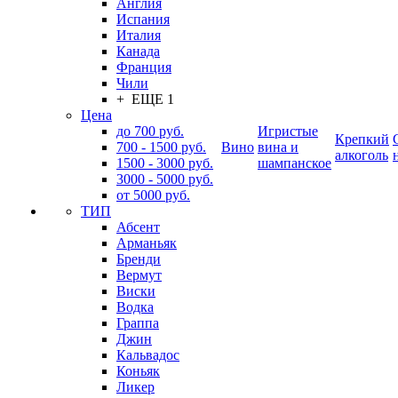
Англия
Испания
Италия
Канада
Франция
Чили
+ ЕЩЕ 1
Цена
до 700 руб.
Игристые
Крепкий
700 - 1500 руб.
Вино
вина и
алкоголь
1500 - 3000 руб.
шампанское
3000 - 5000 руб.
от 5000 руб.
ТИП
Абсент
Арманьяк
Бренди
Вермут
Виски
Водка
Граппа
Джин
Кальвадос
Коньяк
Ликер