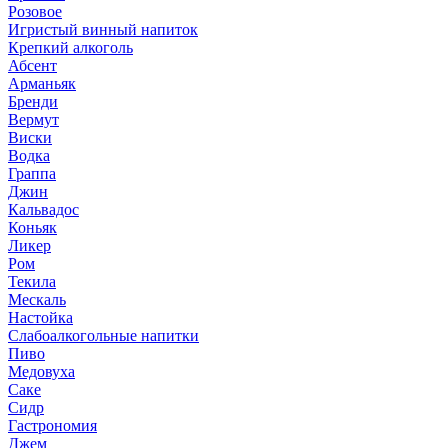
Розовое
Игристый винный напиток
Крепкий алкоголь
Абсент
Арманьяк
Бренди
Вермут
Виски
Водка
Граппа
Джин
Кальвадос
Коньяк
Ликер
Ром
Текила
Мескаль
Настойка
Слабоалкогольные напитки
Пиво
Медовуха
Саке
Сидр
Гастрономия
Джем