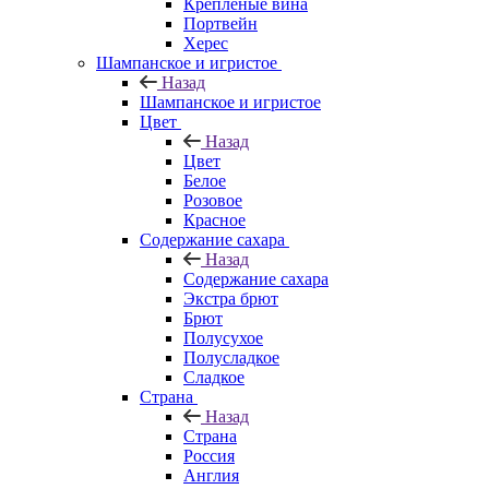
Крепленые вина
Портвейн
Херес
Шампанское и игристое
Назад
Шампанское и игристое
Цвет
Назад
Цвет
Белое
Розовое
Красное
Содержание сахара
Назад
Содержание сахара
Экстра брют
Брют
Полусухое
Полусладкое
Сладкое
Страна
Назад
Страна
Россия
Англия