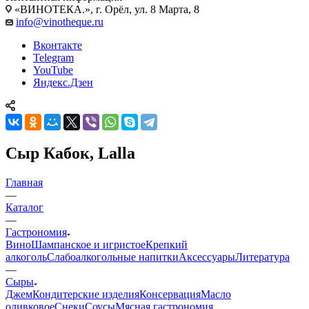
«ВИНОТЕКА.», г. Орёл, ул. 8 Марта, 8
info@vinotheque.ru
Вконтакте
Telegram
YouTube
Яндекс.Дзен
Сыр Кабок, Lalla
Главная
—
Каталог
—
Гастрономия
Вино
Шампанское и игристое
Крепкий
алкоголь
Слабоалкогольные напитки
Аксессуары
Литература
—
Сыры
Джем
Кондитерские изделия
Консервация
Масло
оливковое
Снеки
Соусы
Мясная гастрономия