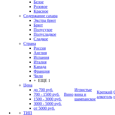
Белое
Розовое
Красное
Содержание сахара
Экстра брют
Брют
Полусухое
Полусладкое
Сладкое
Страна
Россия
Англия
Испания
Италия
Канада
Франция
Чили
+ ЕЩЕ 1
Цена
до 700 руб.
Игристые
Крепкий
700 - 1500 руб.
Вино
вина и
алкоголь
1500 - 3000 руб.
шампанское
3000 - 5000 руб.
от 5000 руб.
ТИП