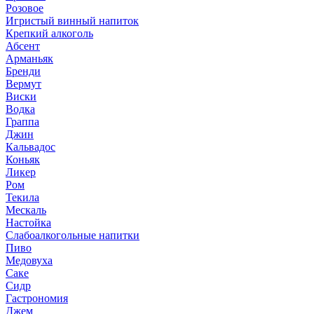
Розовое
Игристый винный напиток
Крепкий алкоголь
Абсент
Арманьяк
Бренди
Вермут
Виски
Водка
Граппа
Джин
Кальвадос
Коньяк
Ликер
Ром
Текила
Мескаль
Настойка
Слабоалкогольные напитки
Пиво
Медовуха
Саке
Сидр
Гастрономия
Джем