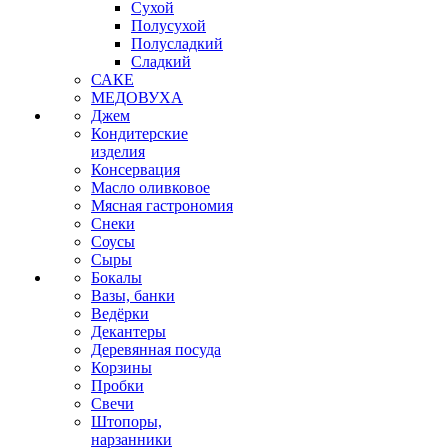
Сухой
Полусухой
Полусладкий
Сладкий
САКЕ
МЕДОВУХА
Джем
Кондитерские
изделия
Консервация
Масло оливковое
Мясная гастрономия
Снеки
Соусы
Сыры
Бокалы
Вазы, банки
Ведёрки
Декантеры
Деревянная посуда
Корзины
Пробки
Свечи
Штопоры,
нарзанники