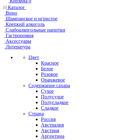
Корзина
0
Каталог
Вино
Шампанское и игристое
Крепкий алкоголь
Слабоалкогольные напитки
Гастрономия
Аксессуары
Литература
Цвет
Красное
Белое
Розовое
Оранжевое
Содержание сахара
Сухое
Полусухое
Полусладкое
Сладкое
Страна
Россия
Австралия
Австрия
Аргентина