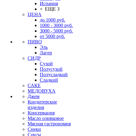
Испания
+ ЕЩЕ 3
ЦЕНА
до 1000 руб.
1000 - 3000 руб.
3000 - 5000 руб.
от 5000 руб.
ПИВО
Эль
Лагер
СИДР
Сухой
Полусухой
Полусладкий
Сладкий
САКЕ
МЕДОВУХА
Джем
Кондитерские
изделия
Консервация
Масло оливковое
Мясная гастрономия
Снеки
Соусы