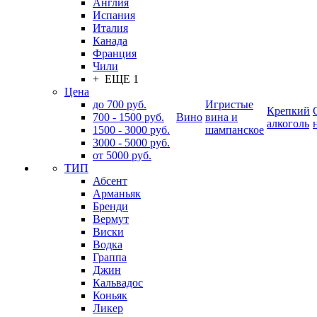
Англия
Испания
Италия
Канада
Франция
Чили
+ ЕЩЕ 1
Цена
до 700 руб.
Игристые
Крепкий
700 - 1500 руб.
Вино
вина и
алкоголь
1500 - 3000 руб.
шампанское
3000 - 5000 руб.
от 5000 руб.
ТИП
Абсент
Арманьяк
Бренди
Вермут
Виски
Водка
Граппа
Джин
Кальвадос
Коньяк
Ликер