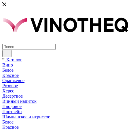
Каталог
Вино
Белое
Красное
Оранжевое
Розовое
Херес
Десертное
Винный напиток
Плодовое
Портвейн
Шампанское и игристое
Белое
Красное