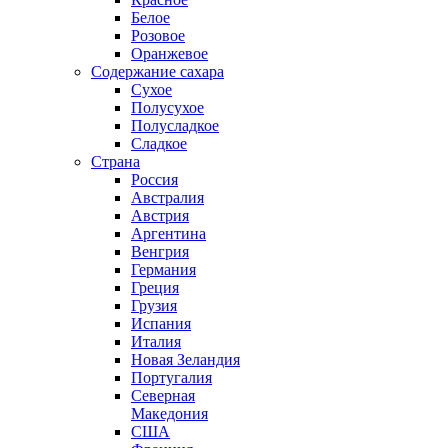
Белое
Розовое
Оранжевое
Содержание сахара
Сухое
Полусухое
Полусладкое
Сладкое
Страна
Россия
Австралия
Австрия
Аргентина
Венгрия
Германия
Греция
Грузия
Испания
Италия
Новая Зеландия
Португалия
Северная
Македония
США