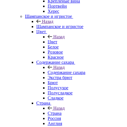
Крепленые вина
Портвейн
Херес
Шампанское и игристое
Назад
Шампанское и игристое
Цвет
Назад
Цвет
Белое
Розовое
Красное
Содержание сахара
Назад
Содержание сахара
Экстра брют
Брют
Полусухое
Полусладкое
Сладкое
Страна
Назад
Страна
Россия
Англия