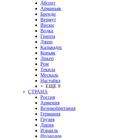
Абсент
Арманьяк
Бренди
Вермут
Виски
Водка
Граппа
Джин
Кальвадос
Коньяк
Ликер
Ром
Текила
Мескаль
Настойка
+ ЕЩЕ 9
СТРАНА
Россия
Армения
Великобритания
Германия
Грузия
Дания
Израиль
Ирландия