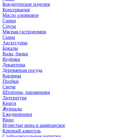
Кондитерские изделия
Консервация
Масло оливковое
Снеки
Соусы
Мясная гастрономия
Сыры
Аксессуары
Бокалы
Вазы, банки
Ведёрки
Декантеры
Деревянная посуда
Корзины
Пробки
Свечи
Штопоры, нарзанники
Литература
Книги
Журналы
Ежеднивники
Вино
Игристые вина и шампанское
Крепкий алкоголь
Слабоалкогольные напитки