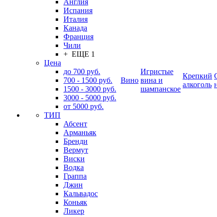
Англия
Испания
Италия
Канада
Франция
Чили
+ ЕЩЕ 1
Цена
до 700 руб.
Игристые
Крепкий
700 - 1500 руб.
Вино
вина и
алкоголь
1500 - 3000 руб.
шампанское
3000 - 5000 руб.
от 5000 руб.
ТИП
Абсент
Арманьяк
Бренди
Вермут
Виски
Водка
Граппа
Джин
Кальвадос
Коньяк
Ликер