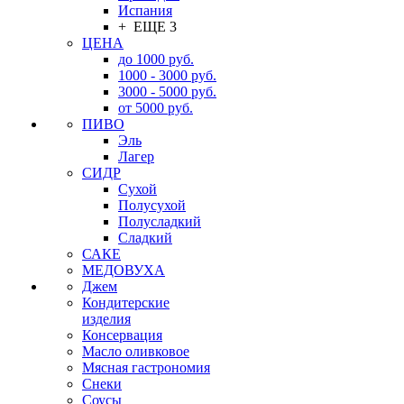
Испания
+ ЕЩЕ 3
ЦЕНА
до 1000 руб.
1000 - 3000 руб.
3000 - 5000 руб.
от 5000 руб.
ПИВО
Эль
Лагер
СИДР
Сухой
Полусухой
Полусладкий
Сладкий
САКЕ
МЕДОВУХА
Джем
Кондитерские
изделия
Консервация
Масло оливковое
Мясная гастрономия
Снеки
Соусы