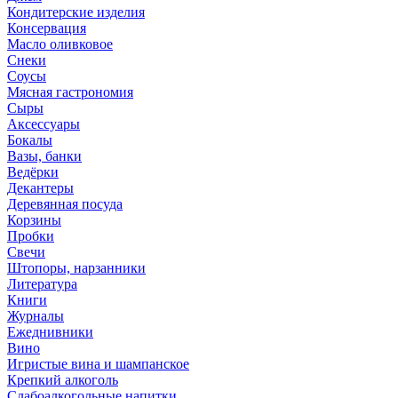
Кондитерские изделия
Консервация
Масло оливковое
Снеки
Соусы
Мясная гастрономия
Сыры
Аксессуары
Бокалы
Вазы, банки
Ведёрки
Декантеры
Деревянная посуда
Корзины
Пробки
Свечи
Штопоры, нарзанники
Литература
Книги
Журналы
Ежеднивники
Вино
Игристые вина и шампанское
Крепкий алкоголь
Слабоалкогольные напитки