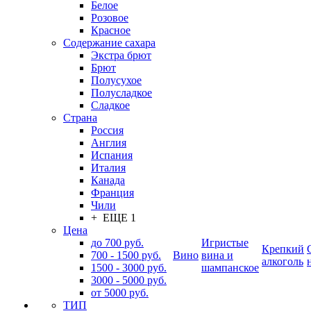
Белое
Розовое
Красное
Содержание сахара
Экстра брют
Брют
Полусухое
Полусладкое
Сладкое
Страна
Россия
Англия
Испания
Италия
Канада
Франция
Чили
+ ЕЩЕ 1
Цена
до 700 руб.
Игристые
Крепкий
700 - 1500 руб.
Вино
вина и
алкоголь
1500 - 3000 руб.
шампанское
3000 - 5000 руб.
от 5000 руб.
ТИП