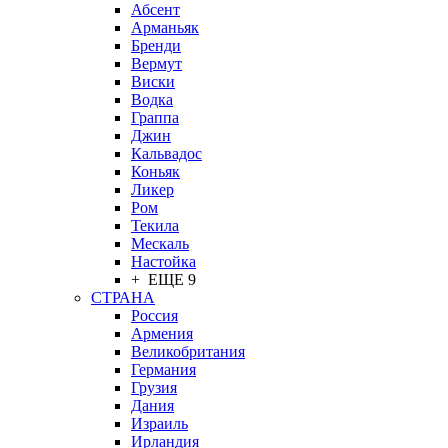
Абсент
Арманьяк
Бренди
Вермут
Виски
Водка
Граппа
Джин
Кальвадос
Коньяк
Ликер
Ром
Текила
Мескаль
Настойка
+ ЕЩЕ 9
СТРАНА
Россия
Армения
Великобритания
Германия
Грузия
Дания
Израиль
Ирландия