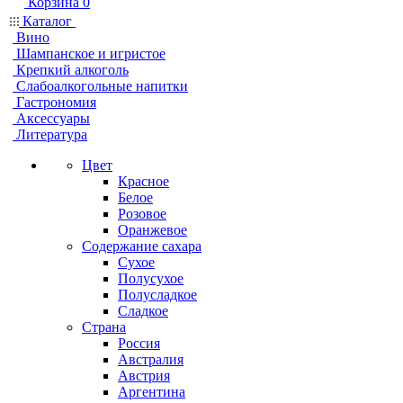
Корзина
0
Каталог
Вино
Шампанское и игристое
Крепкий алкоголь
Слабоалкогольные напитки
Гастрономия
Аксессуары
Литература
Цвет
Красное
Белое
Розовое
Оранжевое
Содержание сахара
Сухое
Полусухое
Полусладкое
Сладкое
Страна
Россия
Австралия
Австрия
Аргентина