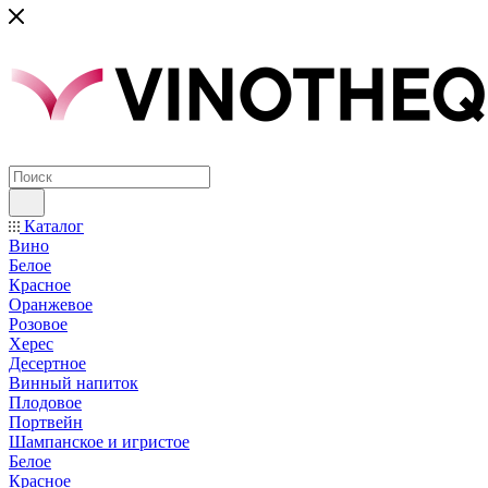
Каталог
Вино
Белое
Красное
Оранжевое
Розовое
Херес
Десертное
Винный напиток
Плодовое
Портвейн
Шампанское и игристое
Белое
Красное