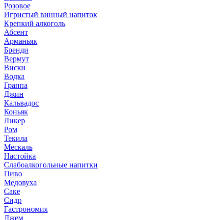
Розовое
Игристый винный напиток
Крепкий алкоголь
Абсент
Арманьяк
Бренди
Вермут
Виски
Водка
Граппа
Джин
Кальвадос
Коньяк
Ликер
Ром
Текила
Мескаль
Настойка
Слабоалкогольные напитки
Пиво
Медовуха
Саке
Сидр
Гастрономия
Джем