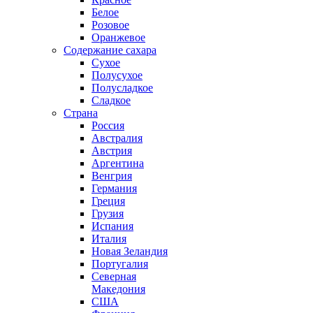
Белое
Розовое
Оранжевое
Содержание сахара
Сухое
Полусухое
Полусладкое
Сладкое
Страна
Россия
Австралия
Австрия
Аргентина
Венгрия
Германия
Греция
Грузия
Испания
Италия
Новая Зеландия
Португалия
Северная
Македония
США