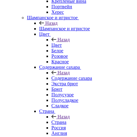
Крепленые вина
Портвейн
Херес
Шампанское и игристое
Назад
Шампанское и игристое
Цвет
Назад
Цвет
Белое
Розовое
Красное
Содержание сахара
Назад
Содержание сахара
Экстра брют
Брют
Полусухое
Полусладкое
Сладкое
Страна
Назад
Страна
Россия
Англия