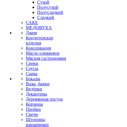
Сухой
Полусухой
Полусладкий
Сладкий
САКЕ
МЕДОВУХА
Джем
Кондитерские
изделия
Консервация
Масло оливковое
Мясная гастрономия
Снеки
Соусы
Сыры
Бокалы
Вазы, банки
Ведёрки
Декантеры
Деревянная посуда
Корзины
Пробки
Свечи
Штопоры,
нарзанники