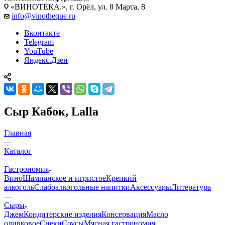
«ВИНОТЕКА.», г. Орёл, ул. 8 Марта, 8
info@vinotheque.ru
Вконтакте
Telegram
YouTube
Яндекс.Дзен
Сыр Кабок, Lalla
Главная
—
Каталог
—
Гастрономия
Вино
Шампанское и игристое
Крепкий
алкоголь
Слабоалкогольные напитки
Аксессуары
Литература
—
Сыры
Джем
Кондитерские изделия
Консервация
Масло
оливковое
Снеки
Соусы
Мясная гастрономия