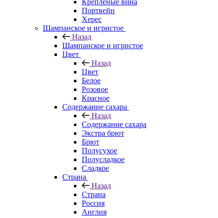
Крепленые вина
Портвейн
Херес
Шампанское и игристое
Назад
Шампанское и игристое
Цвет
Назад
Цвет
Белое
Розовое
Красное
Содержание сахара
Назад
Содержание сахара
Экстра брют
Брют
Полусухое
Полусладкое
Сладкое
Страна
Назад
Страна
Россия
Англия