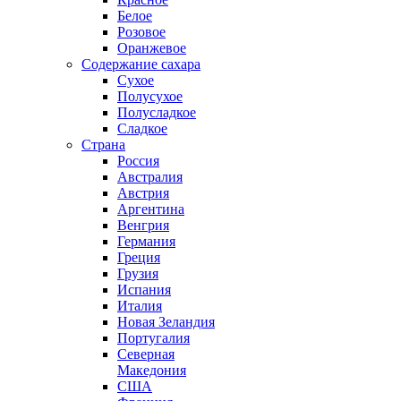
Белое
Розовое
Оранжевое
Содержание сахара
Сухое
Полусухое
Полусладкое
Сладкое
Страна
Россия
Австралия
Австрия
Аргентина
Венгрия
Германия
Греция
Грузия
Испания
Италия
Новая Зеландия
Португалия
Северная
Македония
США