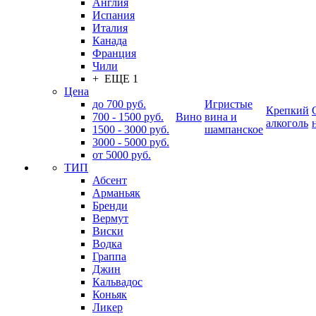
Англия
Испания
Италия
Канада
Франция
Чили
+ ЕЩЕ 1
Цена
до 700 руб.
Игристые
Крепкий
700 - 1500 руб.
Вино
вина и
алкоголь
1500 - 3000 руб.
шампанское
3000 - 5000 руб.
от 5000 руб.
ТИП
Абсент
Арманьяк
Бренди
Вермут
Виски
Водка
Граппа
Джин
Кальвадос
Коньяк
Ликер