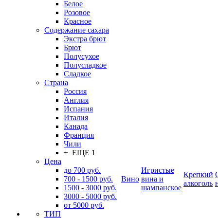
Белое
Розовое
Красное
Содержание сахара
Экстра брют
Брют
Полусухое
Полусладкое
Сладкое
Страна
Россия
Англия
Испания
Италия
Канада
Франция
Чили
+ ЕЩЕ 1
Цена
до 700 руб.
Игристые
Крепкий
700 - 1500 руб.
Вино
вина и
алкоголь
1500 - 3000 руб.
шампанское
3000 - 5000 руб.
от 5000 руб.
ТИП