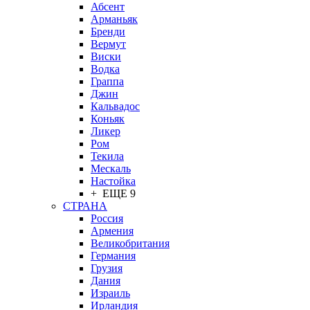
Абсент
Арманьяк
Бренди
Вермут
Виски
Водка
Граппа
Джин
Кальвадос
Коньяк
Ликер
Ром
Текила
Мескаль
Настойка
+ ЕЩЕ 9
СТРАНА
Россия
Армения
Великобритания
Германия
Грузия
Дания
Израиль
Ирландия