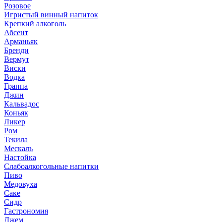
Розовое
Игристый винный напиток
Крепкий алкоголь
Абсент
Арманьяк
Бренди
Вермут
Виски
Водка
Граппа
Джин
Кальвадос
Коньяк
Ликер
Ром
Текила
Мескаль
Настойка
Слабоалкогольные напитки
Пиво
Медовуха
Саке
Сидр
Гастрономия
Джем