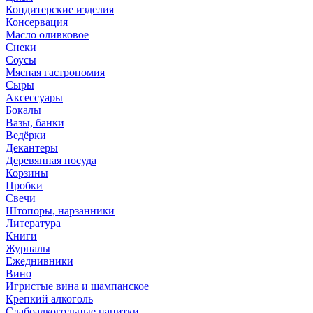
Кондитерские изделия
Консервация
Масло оливковое
Снеки
Соусы
Мясная гастрономия
Сыры
Аксессуары
Бокалы
Вазы, банки
Ведёрки
Декантеры
Деревянная посуда
Корзины
Пробки
Свечи
Штопоры, нарзанники
Литература
Книги
Журналы
Ежеднивники
Вино
Игристые вина и шампанское
Крепкий алкоголь
Слабоалкогольные напитки