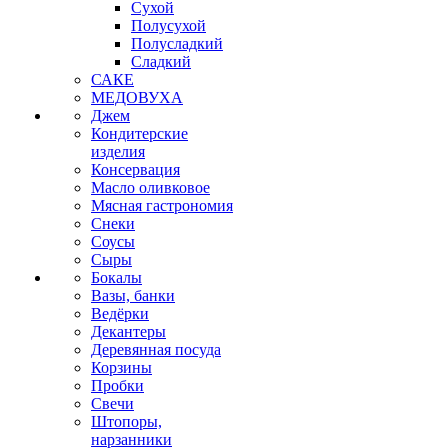
Сухой
Полусухой
Полусладкий
Сладкий
САКЕ
МЕДОВУХА
Джем
Кондитерские
изделия
Консервация
Масло оливковое
Мясная гастрономия
Снеки
Соусы
Сыры
Бокалы
Вазы, банки
Ведёрки
Декантеры
Деревянная посуда
Корзины
Пробки
Свечи
Штопоры,
нарзанники