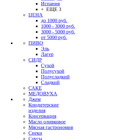
Испания
+ ЕЩЕ 3
ЦЕНА
до 1000 руб.
1000 - 3000 руб.
3000 - 5000 руб.
от 5000 руб.
ПИВО
Эль
Лагер
СИДР
Сухой
Полусухой
Полусладкий
Сладкий
САКЕ
МЕДОВУХА
Джем
Кондитерские
изделия
Консервация
Масло оливковое
Мясная гастрономия
Снеки
Соусы