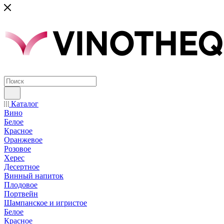
Каталог
Вино
Белое
Красное
Оранжевое
Розовое
Херес
Десертное
Винный напиток
Плодовое
Портвейн
Шампанское и игристое
Белое
Красное