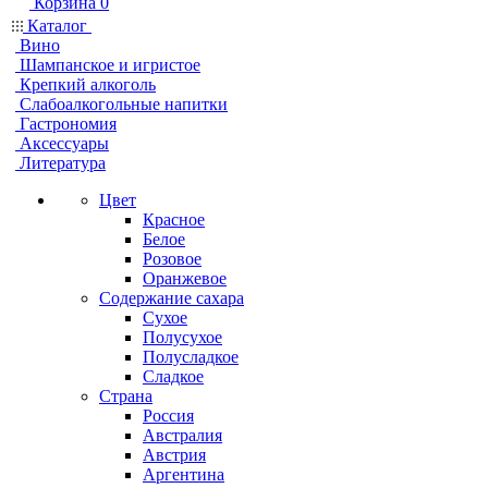
Корзина
0
Каталог
Вино
Шампанское и игристое
Крепкий алкоголь
Слабоалкогольные напитки
Гастрономия
Аксессуары
Литература
Цвет
Красное
Белое
Розовое
Оранжевое
Содержание сахара
Сухое
Полусухое
Полусладкое
Сладкое
Страна
Россия
Австралия
Австрия
Аргентина