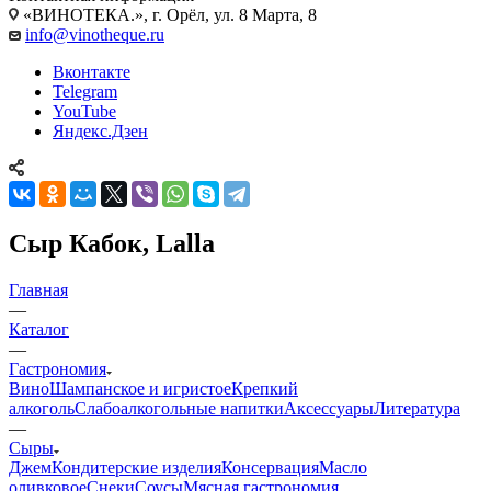
«ВИНОТЕКА.», г. Орёл, ул. 8 Марта, 8
info@vinotheque.ru
Вконтакте
Telegram
YouTube
Яндекс.Дзен
Сыр Кабок, Lalla
Главная
—
Каталог
—
Гастрономия
Вино
Шампанское и игристое
Крепкий
алкоголь
Слабоалкогольные напитки
Аксессуары
Литература
—
Сыры
Джем
Кондитерские изделия
Консервация
Масло
оливковое
Снеки
Соусы
Мясная гастрономия