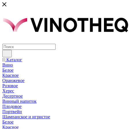
Каталог
Вино
Белое
Красное
Оранжевое
Розовое
Херес
Десертное
Винный напиток
Плодовое
Портвейн
Шампанское и игристое
Белое
Красное