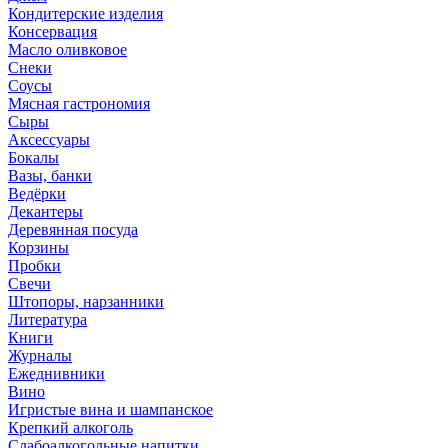
Кондитерские изделия
Консервация
Масло оливковое
Снеки
Соусы
Мясная гастрономия
Сыры
Аксессуары
Бокалы
Вазы, банки
Ведёрки
Декантеры
Деревянная посуда
Корзины
Пробки
Свечи
Штопоры, нарзанники
Литература
Книги
Журналы
Ежеднивники
Вино
Игристые вина и шампанское
Крепкий алкоголь
Слабоалкогольные напитки