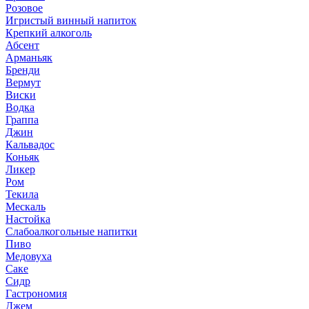
Розовое
Игристый винный напиток
Крепкий алкоголь
Абсент
Арманьяк
Бренди
Вермут
Виски
Водка
Граппа
Джин
Кальвадос
Коньяк
Ликер
Ром
Текила
Мескаль
Настойка
Слабоалкогольные напитки
Пиво
Медовуха
Саке
Сидр
Гастрономия
Джем