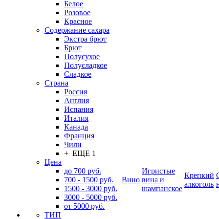
Белое
Розовое
Красное
Содержание сахара
Экстра брют
Брют
Полусухое
Полусладкое
Сладкое
Страна
Россия
Англия
Испания
Италия
Канада
Франция
Чили
+ ЕЩЕ 1
Цена
до 700 руб.
Игристые
Крепкий
700 - 1500 руб.
Вино
вина и
алкоголь
1500 - 3000 руб.
шампанское
3000 - 5000 руб.
от 5000 руб.
ТИП