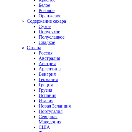
Белое
Розовое
Оранжевое
Содержание сахара
Сухое
Полусухое
Полусладкое
Сладкое
Страна
Россия
Австралия
Австрия
Аргентина
Венгрия
Германия
Греция
Грузия
Испания
Италия
Новая Зеландия
Португалия
Северная
Македония
США