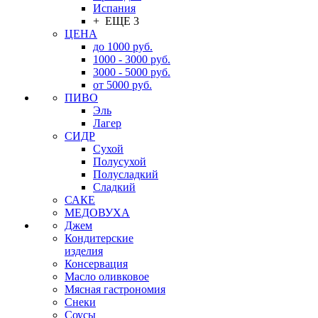
Испания
+ ЕЩЕ 3
ЦЕНА
до 1000 руб.
1000 - 3000 руб.
3000 - 5000 руб.
от 5000 руб.
ПИВО
Эль
Лагер
СИДР
Сухой
Полусухой
Полусладкий
Сладкий
САКЕ
МЕДОВУХА
Джем
Кондитерские
изделия
Консервация
Масло оливковое
Мясная гастрономия
Снеки
Соусы