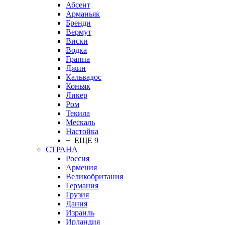
Абсент
Арманьяк
Бренди
Вермут
Виски
Водка
Граппа
Джин
Кальвадос
Коньяк
Ликер
Ром
Текила
Мескаль
Настойка
+ ЕЩЕ 9
СТРАНА
Россия
Армения
Великобритания
Германия
Грузия
Дания
Израиль
Ирландия