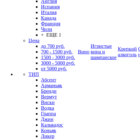
Англия
Испания
Италия
Канада
Франция
Чили
+ ЕЩЕ 1
Цена
до 700 руб.
Игристые
Крепкий
700 - 1500 руб.
Вино
вина и
алкоголь
1500 - 3000 руб.
шампанское
3000 - 5000 руб.
от 5000 руб.
ТИП
Абсент
Арманьяк
Бренди
Вермут
Виски
Водка
Граппа
Джин
Кальвадос
Коньяк
Ликер