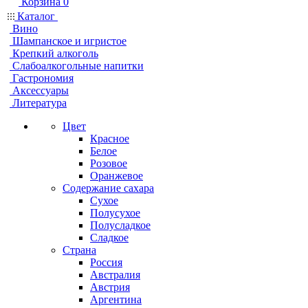
Корзина
0
Каталог
Вино
Шампанское и игристое
Крепкий алкоголь
Слабоалкогольные напитки
Гастрономия
Аксессуары
Литература
Цвет
Красное
Белое
Розовое
Оранжевое
Содержание сахара
Сухое
Полусухое
Полусладкое
Сладкое
Страна
Россия
Австралия
Австрия
Аргентина