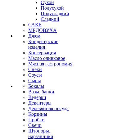
Сухой
Полусухой
Полусладкий
Сладкий
САКЕ
МЕДОВУХА
Джем
Кондитерские
изделия
Консервация
Масло оливковое
Мясная гастрономия
Снеки
Соусы
Сыры
Бокалы
Вазы, банки
Ведёрки
Декантеры
Деревянная посуда
Корзины
Пробки
Свечи
Штопоры,
нарзанники