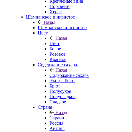
Крепленые вина
Портвейн
Херес
Шампанское и игристое
Назад
Шампанское и игристое
Цвет
Назад
Цвет
Белое
Розовое
Красное
Содержание сахара
Назад
Содержание сахара
Экстра брют
Брют
Полусухое
Полусладкое
Сладкое
Страна
Назад
Страна
Россия
Англия