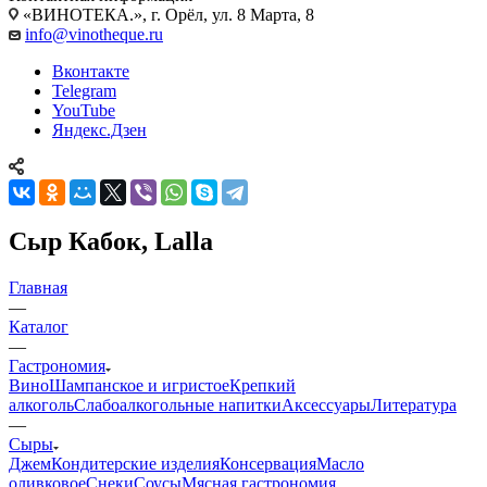
«ВИНОТЕКА.», г. Орёл, ул. 8 Марта, 8
info@vinotheque.ru
Вконтакте
Telegram
YouTube
Яндекс.Дзен
Сыр Кабок, Lalla
Главная
—
Каталог
—
Гастрономия
Вино
Шампанское и игристое
Крепкий
алкоголь
Слабоалкогольные напитки
Аксессуары
Литература
—
Сыры
Джем
Кондитерские изделия
Консервация
Масло
оливковое
Снеки
Соусы
Мясная гастрономия