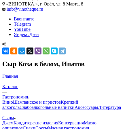
«ВИНОТЕКА.», г. Орёл, ул. 8 Марта, 8
info@vinotheque.ru
Вконтакте
Telegram
YouTube
Яндекс.Дзен
Сыр Коза в белом, Ипатов
Главная
—
Каталог
—
Гастрономия
Вино
Шампанское и игристое
Крепкий
алкоголь
Слабоалкогольные напитки
Аксессуары
Литература
—
Сыры
Джем
Кондитерские изделия
Консервация
Масло
оливковое
Снеки
Соусы
Мясная гастрономия