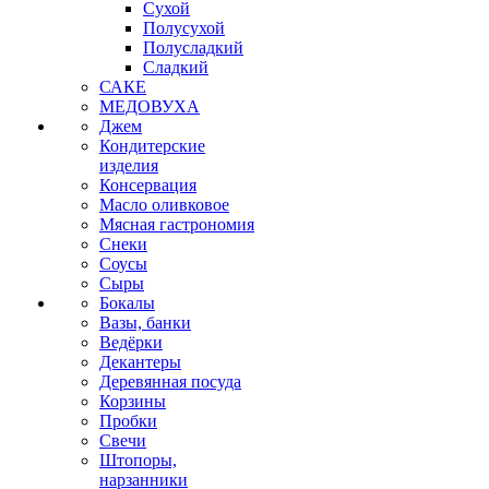
Сухой
Полусухой
Полусладкий
Сладкий
САКЕ
МЕДОВУХА
Джем
Кондитерские
изделия
Консервация
Масло оливковое
Мясная гастрономия
Снеки
Соусы
Сыры
Бокалы
Вазы, банки
Ведёрки
Декантеры
Деревянная посуда
Корзины
Пробки
Свечи
Штопоры,
нарзанники