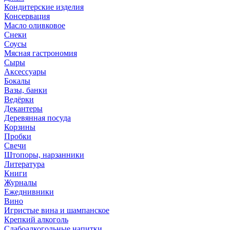
Кондитерские изделия
Консервация
Масло оливковое
Снеки
Соусы
Мясная гастрономия
Сыры
Аксессуары
Бокалы
Вазы, банки
Ведёрки
Декантеры
Деревянная посуда
Корзины
Пробки
Свечи
Штопоры, нарзанники
Литература
Книги
Журналы
Ежеднивники
Вино
Игристые вина и шампанское
Крепкий алкоголь
Слабоалкогольные напитки