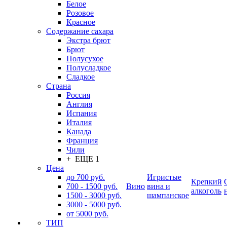
Белое
Розовое
Красное
Содержание сахара
Экстра брют
Брют
Полусухое
Полусладкое
Сладкое
Страна
Россия
Англия
Испания
Италия
Канада
Франция
Чили
+ ЕЩЕ 1
Цена
до 700 руб.
Игристые
Крепкий
700 - 1500 руб.
Вино
вина и
алкоголь
1500 - 3000 руб.
шампанское
3000 - 5000 руб.
от 5000 руб.
ТИП