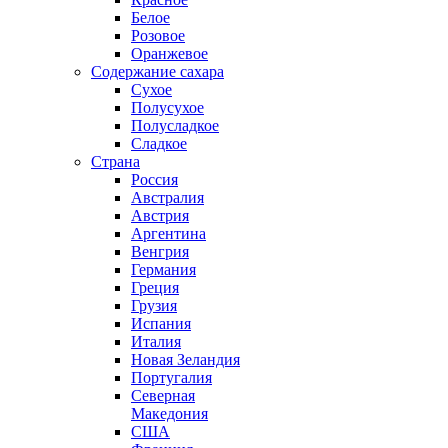
Белое
Розовое
Оранжевое
Содержание сахара
Сухое
Полусухое
Полусладкое
Сладкое
Страна
Россия
Австралия
Австрия
Аргентина
Венгрия
Германия
Греция
Грузия
Испания
Италия
Новая Зеландия
Португалия
Северная
Македония
США