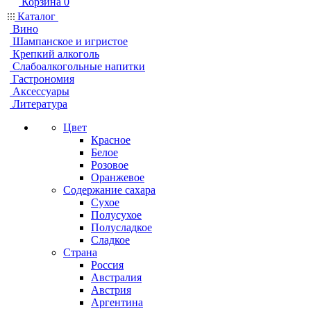
Корзина
0
Каталог
Вино
Шампанское и игристое
Крепкий алкоголь
Слабоалкогольные напитки
Гастрономия
Аксессуары
Литература
Цвет
Красное
Белое
Розовое
Оранжевое
Содержание сахара
Сухое
Полусухое
Полусладкое
Сладкое
Страна
Россия
Австралия
Австрия
Аргентина