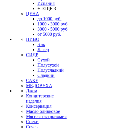
Испания
+ ЕЩЕ 3
ЦЕНА
до 1000 руб.
1000 - 3000 руб.
3000 - 5000 руб.
от 5000 руб.
ПИВО
Эль
Лагер
СИДР
Сухой
Полусухой
Полусладкий
Сладкий
САКЕ
МЕДОВУХА
Джем
Кондитерские
изделия
Консервация
Масло оливковое
Мясная гастрономия
Снеки
Соусы