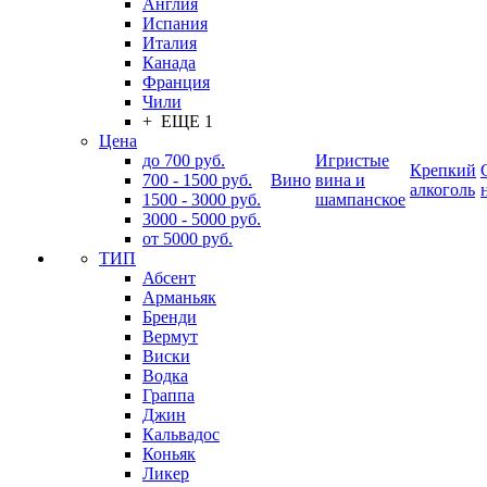
Англия
Испания
Италия
Канада
Франция
Чили
+ ЕЩЕ 1
Цена
до 700 руб.
Игристые
Крепкий
700 - 1500 руб.
Вино
вина и
алкоголь
1500 - 3000 руб.
шампанское
3000 - 5000 руб.
от 5000 руб.
ТИП
Абсент
Арманьяк
Бренди
Вермут
Виски
Водка
Граппа
Джин
Кальвадос
Коньяк
Ликер