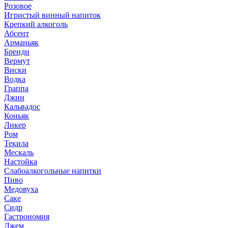
Розовое
Игристый винный напиток
Крепкий алкоголь
Абсент
Арманьяк
Бренди
Вермут
Виски
Водка
Граппа
Джин
Кальвадос
Коньяк
Ликер
Ром
Текила
Мескаль
Настойка
Слабоалкогольные напитки
Пиво
Медовуха
Саке
Сидр
Гастрономия
Джем