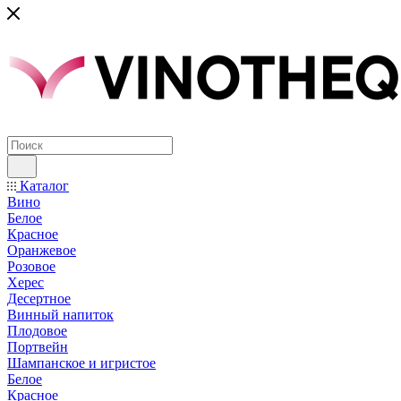
Каталог
Вино
Белое
Красное
Оранжевое
Розовое
Херес
Десертное
Винный напиток
Плодовое
Портвейн
Шампанское и игристое
Белое
Красное