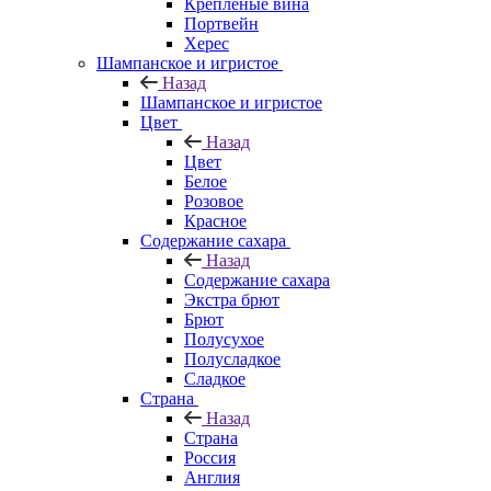
Крепленые вина
Портвейн
Херес
Шампанское и игристое
Назад
Шампанское и игристое
Цвет
Назад
Цвет
Белое
Розовое
Красное
Содержание сахара
Назад
Содержание сахара
Экстра брют
Брют
Полусухое
Полусладкое
Сладкое
Страна
Назад
Страна
Россия
Англия