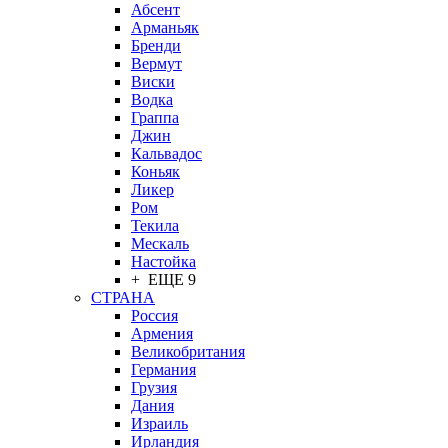
Абсент
Арманьяк
Бренди
Вермут
Виски
Водка
Граппа
Джин
Кальвадос
Коньяк
Ликер
Ром
Текила
Мескаль
Настойка
+ ЕЩЕ 9
СТРАНА
Россия
Армения
Великобритания
Германия
Грузия
Дания
Израиль
Ирландия