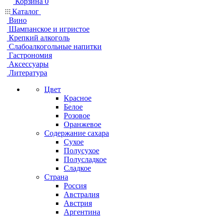
Корзина
0
Каталог
Вино
Шампанское и игристое
Крепкий алкоголь
Слабоалкогольные напитки
Гастрономия
Аксессуары
Литература
Цвет
Красное
Белое
Розовое
Оранжевое
Содержание сахара
Сухое
Полусухое
Полусладкое
Сладкое
Страна
Россия
Австралия
Австрия
Аргентина