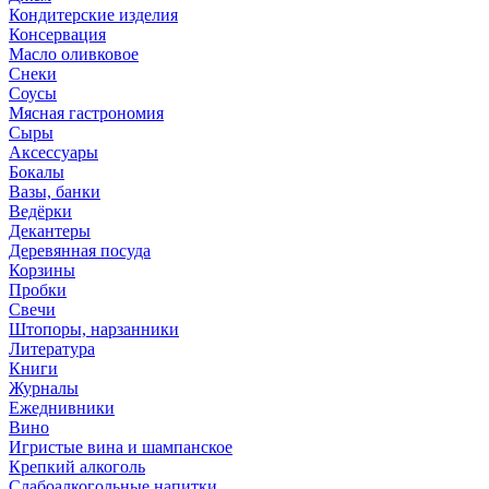
Кондитерские изделия
Консервация
Масло оливковое
Снеки
Соусы
Мясная гастрономия
Сыры
Аксессуары
Бокалы
Вазы, банки
Ведёрки
Декантеры
Деревянная посуда
Корзины
Пробки
Свечи
Штопоры, нарзанники
Литература
Книги
Журналы
Ежеднивники
Вино
Игристые вина и шампанское
Крепкий алкоголь
Слабоалкогольные напитки