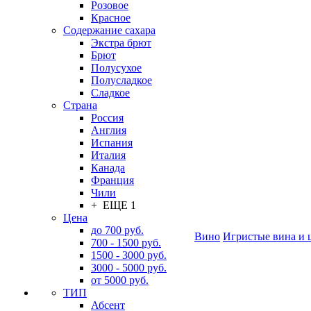
Розовое
Красное
Содержание сахара
Экстра брют
Брют
Полусухое
Полусладкое
Сладкое
Страна
Россия
Англия
Испания
Италия
Канада
Франция
Чили
+ ЕЩЕ 1
Цена
до 700 руб.
Вино
Игристые вина и 
700 - 1500 руб.
1500 - 3000 руб.
3000 - 5000 руб.
от 5000 руб.
ТИП
Абсент