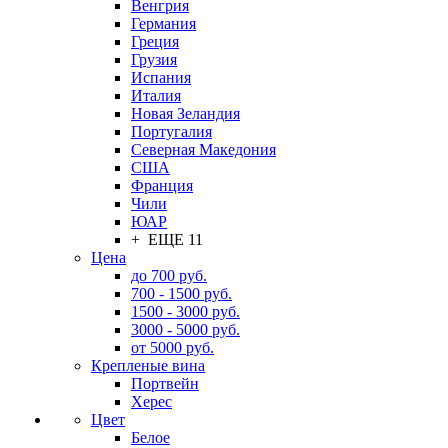
Венгрия
Германия
Греция
Грузия
Испания
Италия
Новая Зеландия
Португалия
Северная Македония
США
Франция
Чили
ЮАР
+ ЕЩЕ 11
Цена
до 700 руб.
700 - 1500 руб.
1500 - 3000 руб.
3000 - 5000 руб.
от 5000 руб.
Крепленые вина
Портвейн
Херес
Цвет
Белое