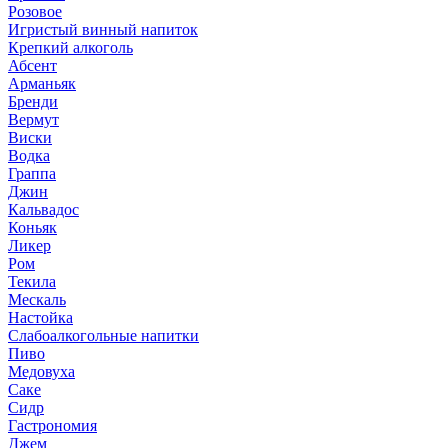
Розовое
Игристый винный напиток
Крепкий алкоголь
Абсент
Арманьяк
Бренди
Вермут
Виски
Водка
Граппа
Джин
Кальвадос
Коньяк
Ликер
Ром
Текила
Мескаль
Настойка
Слабоалкогольные напитки
Пиво
Медовуха
Саке
Сидр
Гастрономия
Джем