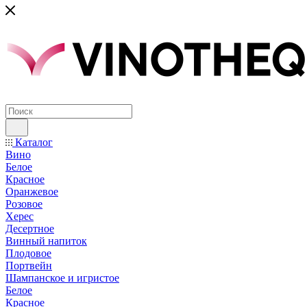
Каталог
Вино
Белое
Красное
Оранжевое
Розовое
Херес
Десертное
Винный напиток
Плодовое
Портвейн
Шампанское и игристое
Белое
Красное