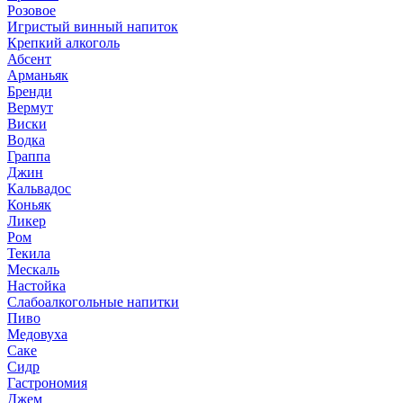
Розовое
Игристый винный напиток
Крепкий алкоголь
Абсент
Арманьяк
Бренди
Вермут
Виски
Водка
Граппа
Джин
Кальвадос
Коньяк
Ликер
Ром
Текила
Мескаль
Настойка
Слабоалкогольные напитки
Пиво
Медовуха
Саке
Сидр
Гастрономия
Джем