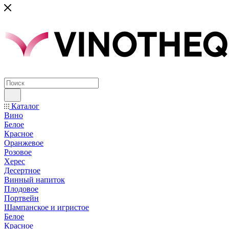
Каталог
Вино
Белое
Красное
Оранжевое
Розовое
Херес
Десертное
Винный напиток
Плодовое
Портвейн
Шампанское и игристое
Белое
Красное