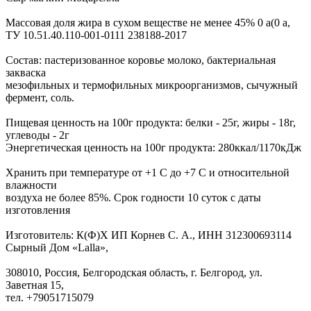
Массовая доля жира в сухом веществе не менее 45% 0 а(0 а,
ТУ 10.51.40.110-001-0111 238188-2017
Состав: пастеризованное коровье молоко, бактериальная
закваска
мезофильных и термофильных микроорганизмов, сычужный
фермент, соль.
Пищевая ценность на 100г продукта: белки - 25г, жиры - 18г,
углеводы - 2г
Энергетическая ценность на 100г продукта: 280ккал/1170кДж
Хранить при температуре от +1 С до +7 С и относительной
влажности
воздуха не более 85%. Срок годности 10 суток с даты
изготовления
Изготовитель: К(Ф)Х ИП Корнев С. А., ИНН 312300693114
Сырный Дом «Lalla»,
308010, Россия, Белгородская область, г. Белгород, ул.
Заветная 15,
тел. +79051715079