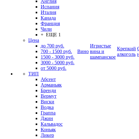
Англия
Испания
Италия
Канада
Франция
Чили
+ ЕЩЕ 1
Цена
до 700 руб.
Игристые
Крепкий
700 - 1500 руб.
Вино
вина и
алкоголь
1500 - 3000 руб.
шампанское
3000 - 5000 руб.
от 5000 руб.
ТИП
Абсент
Арманьяк
Бренди
Вермут
Виски
Водка
Граппа
Джин
Кальвадос
Коньяк
Ликер