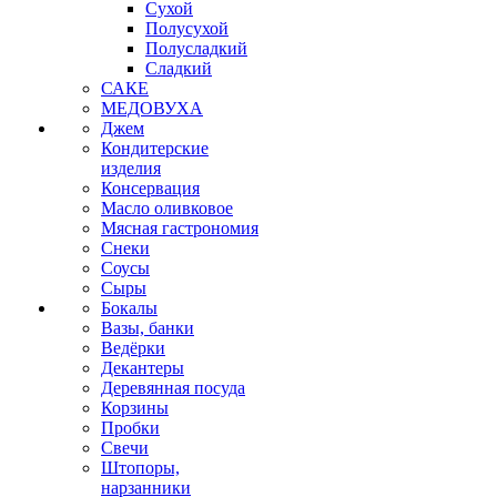
Сухой
Полусухой
Полусладкий
Сладкий
САКЕ
МЕДОВУХА
Джем
Кондитерские
изделия
Консервация
Масло оливковое
Мясная гастрономия
Снеки
Соусы
Сыры
Бокалы
Вазы, банки
Ведёрки
Декантеры
Деревянная посуда
Корзины
Пробки
Свечи
Штопоры,
нарзанники