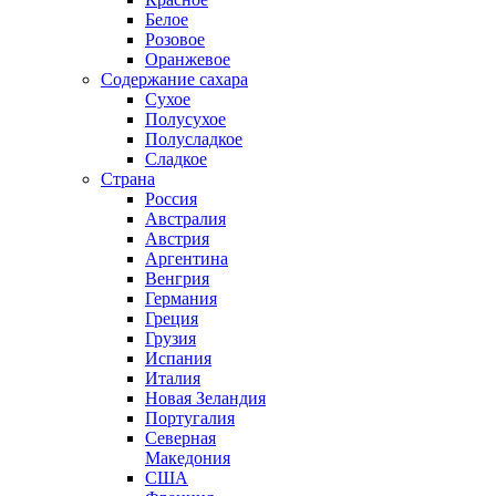
Белое
Розовое
Оранжевое
Содержание сахара
Сухое
Полусухое
Полусладкое
Сладкое
Страна
Россия
Австралия
Австрия
Аргентина
Венгрия
Германия
Греция
Грузия
Испания
Италия
Новая Зеландия
Португалия
Северная
Македония
США