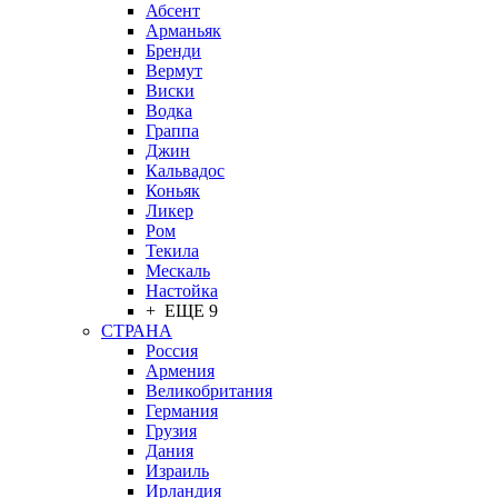
Абсент
Арманьяк
Бренди
Вермут
Виски
Водка
Граппа
Джин
Кальвадос
Коньяк
Ликер
Ром
Текила
Мескаль
Настойка
+ ЕЩЕ 9
СТРАНА
Россия
Армения
Великобритания
Германия
Грузия
Дания
Израиль
Ирландия