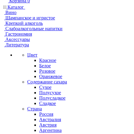
Корзина
0
Каталог
Вино
Шампанское и игристое
Крепкий алкоголь
Слабоалкогольные напитки
Гастрономия
Аксессуары
Литература
Цвет
Красное
Белое
Розовое
Оранжевое
Содержание сахара
Сухое
Полусухое
Полусладкое
Сладкое
Страна
Россия
Австралия
Австрия
Аргентина