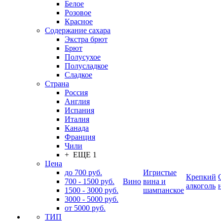
Белое
Розовое
Красное
Содержание сахара
Экстра брют
Брют
Полусухое
Полусладкое
Сладкое
Страна
Россия
Англия
Испания
Италия
Канада
Франция
Чили
+ ЕЩЕ 1
Цена
до 700 руб.
Игристые
Крепкий
700 - 1500 руб.
Вино
вина и
алкоголь
1500 - 3000 руб.
шампанское
3000 - 5000 руб.
от 5000 руб.
ТИП