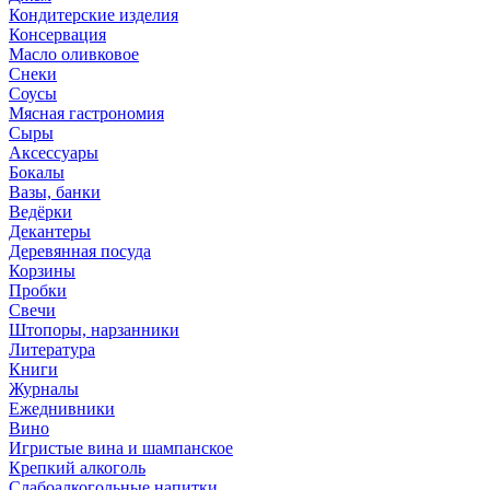
Кондитерские изделия
Консервация
Масло оливковое
Снеки
Соусы
Мясная гастрономия
Сыры
Аксессуары
Бокалы
Вазы, банки
Ведёрки
Декантеры
Деревянная посуда
Корзины
Пробки
Свечи
Штопоры, нарзанники
Литература
Книги
Журналы
Ежеднивники
Вино
Игристые вина и шампанское
Крепкий алкоголь
Слабоалкогольные напитки