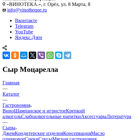
«ВИНОТЕКА.», г. Орёл, ул. 8 Марта, 8
info@vinotheque.ru
Вконтакте
Telegram
YouTube
Яндекс.Дзен
Сыр Моцарелла
Главная
—
Каталог
—
Гастрономия
Вино
Шампанское и игристое
Крепкий
алкоголь
Слабоалкогольные напитки
Аксессуары
Литература
—
Сыры
Джем
Кондитерские изделия
Консервация
Масло
оливковое
Снеки
Соусы
Мясная гастрономия