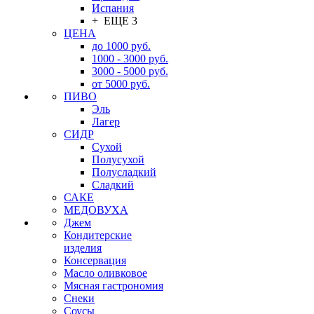
Испания
+ ЕЩЕ 3
ЦЕНА
до 1000 руб.
1000 - 3000 руб.
3000 - 5000 руб.
от 5000 руб.
ПИВО
Эль
Лагер
СИДР
Сухой
Полусухой
Полусладкий
Сладкий
САКЕ
МЕДОВУХА
Джем
Кондитерские
изделия
Консервация
Масло оливковое
Мясная гастрономия
Снеки
Соусы