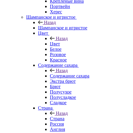
Крепленые вина
Портвейн
Херес
Шампанское и игристое
Назад
Шампанское и игристое
Цвет
Назад
Цвет
Белое
Розовое
Красное
Содержание сахара
Назад
Содержание сахара
Экстра брют
Брют
Полусухое
Полусладкое
Сладкое
Страна
Назад
Страна
Россия
Англия