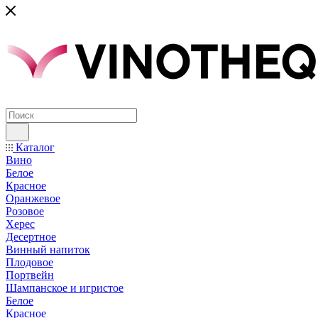
Каталог
Вино
Белое
Красное
Оранжевое
Розовое
Херес
Десертное
Винный напиток
Плодовое
Портвейн
Шампанское и игристое
Белое
Красное