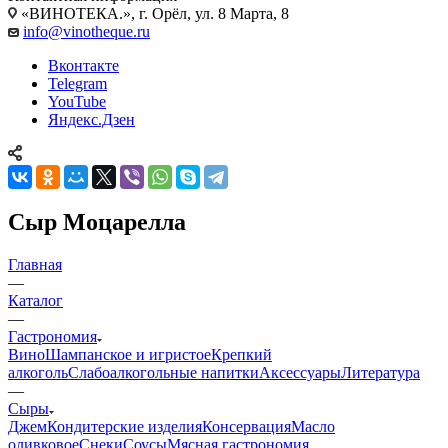
«ВИНОТЕКА.», г. Орёл, ул. 8 Марта, 8
info@vinotheque.ru
Вконтакте
Telegram
YouTube
Яндекс.Дзен
Сыр Моцарелла
Главная
—
Каталог
—
Гастрономия
Вино
Шампанское и игристое
Крепкий
алкоголь
Слабоалкогольные напитки
Аксессуары
Литература
—
Сыры
Джем
Кондитерские изделия
Консервация
Масло
оливковое
Снеки
Соусы
Мясная гастрономия