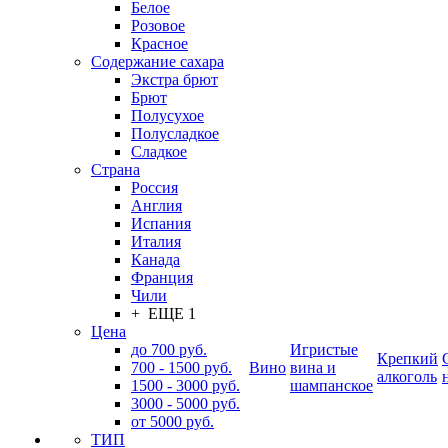
Белое
Розовое
Красное
Содержание сахара
Экстра брют
Брют
Полусухое
Полусладкое
Сладкое
Страна
Россия
Англия
Испания
Италия
Канада
Франция
Чили
+ ЕЩЕ 1
Цена
до 700 руб.
Игристые
Крепкий
700 - 1500 руб.
Вино
вина и
алкоголь
1500 - 3000 руб.
шампанское
3000 - 5000 руб.
от 5000 руб.
ТИП