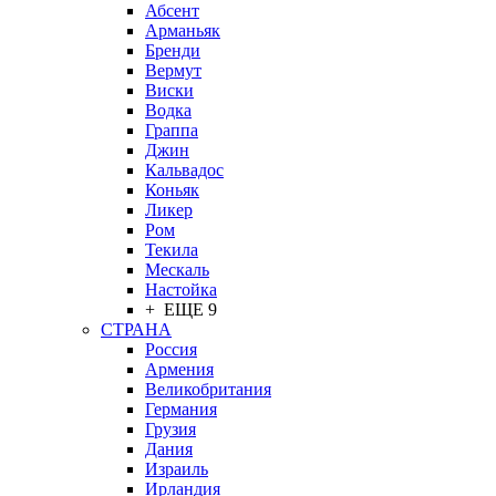
Абсент
Арманьяк
Бренди
Вермут
Виски
Водка
Граппа
Джин
Кальвадос
Коньяк
Ликер
Ром
Текила
Мескаль
Настойка
+ ЕЩЕ 9
СТРАНА
Россия
Армения
Великобритания
Германия
Грузия
Дания
Израиль
Ирландия