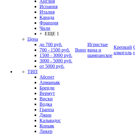
Англия
Испания
Италия
Канада
Франция
Чили
+ ЕЩЕ 1
Цена
до 700 руб.
Игристые
Крепкий
700 - 1500 руб.
Вино
вина и
алкоголь
1500 - 3000 руб.
шампанское
3000 - 5000 руб.
от 5000 руб.
ТИП
Абсент
Арманьяк
Бренди
Вермут
Виски
Водка
Граппа
Джин
Кальвадос
Коньяк
Ликер