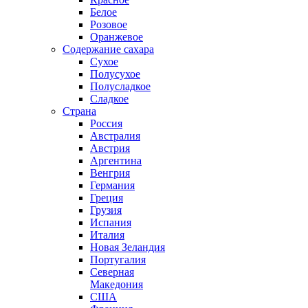
Белое
Розовое
Оранжевое
Содержание сахара
Сухое
Полусухое
Полусладкое
Сладкое
Страна
Россия
Австралия
Австрия
Аргентина
Венгрия
Германия
Греция
Грузия
Испания
Италия
Новая Зеландия
Португалия
Северная
Македония
США