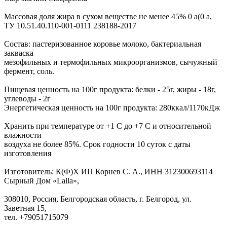
Массовая доля жира в сухом веществе не менее 45% 0 а(0 а,
ТУ 10.51.40.110-001-0111 238188-2017
Состав: пастеризованное коровье молоко, бактериальная
закваска
мезофильных и термофильных микроорганизмов, сычужный
фермент, соль.
Пищевая ценность на 100г продукта: белки - 25г, жиры - 18г,
углеводы - 2г
Энергетическая ценность на 100г продукта: 280ккал/1170кДж
Хранить при температуре от +1 С до +7 С и относительной
влажности
воздуха не более 85%. Срок годности 10 суток с даты
изготовления
Изготовитель: К(Ф)Х ИП Корнев С. А., ИНН 312300693114
Сырный Дом «Lalla»,
308010, Россия, Белгородская область, г. Белгород, ул.
Заветная 15,
тел. +79051715079