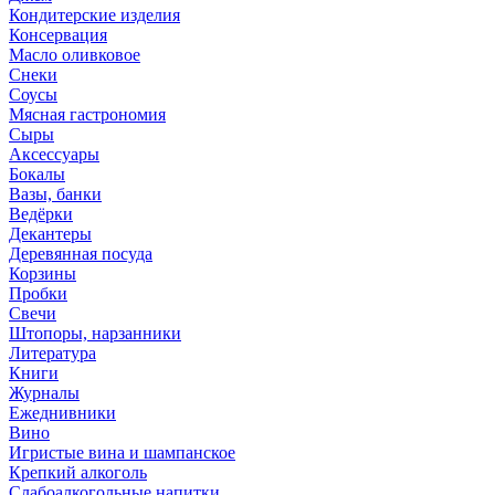
Кондитерские изделия
Консервация
Масло оливковое
Снеки
Соусы
Мясная гастрономия
Сыры
Аксессуары
Бокалы
Вазы, банки
Ведёрки
Декантеры
Деревянная посуда
Корзины
Пробки
Свечи
Штопоры, нарзанники
Литература
Книги
Журналы
Ежеднивники
Вино
Игристые вина и шампанское
Крепкий алкоголь
Слабоалкогольные напитки