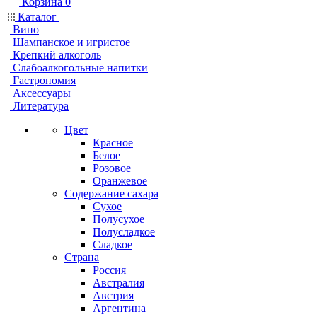
Корзина
0
Каталог
Вино
Шампанское и игристое
Крепкий алкоголь
Слабоалкогольные напитки
Гастрономия
Аксессуары
Литература
Цвет
Красное
Белое
Розовое
Оранжевое
Содержание сахара
Сухое
Полусухое
Полусладкое
Сладкое
Страна
Россия
Австралия
Австрия
Аргентина