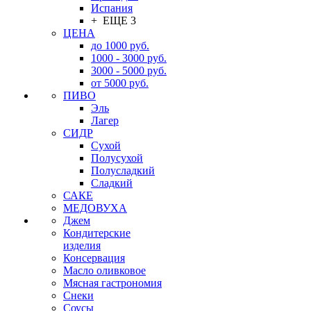
Испания
+ ЕЩЕ 3
ЦЕНА
до 1000 руб.
1000 - 3000 руб.
3000 - 5000 руб.
от 5000 руб.
ПИВО
Эль
Лагер
СИДР
Сухой
Полусухой
Полусладкий
Сладкий
САКЕ
МЕДОВУХА
Джем
Кондитерские
изделия
Консервация
Масло оливковое
Мясная гастрономия
Снеки
Соусы