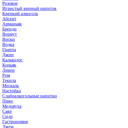
Розовое
Игристый винный напиток
Крепкий алкоголь
Абсент
Арманьяк
Бренди
Вермут
Виски
Водка
Граппа
Джин
Кальвадос
Коньяк
Ликер
Ром
Текила
Мескаль
Настойка
Слабоалкогольные напитки
Пиво
Медовуха
Саке
Сидр
Гастрономия
Джем