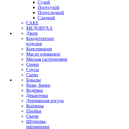
Сухой
Полусухой
Полусладкий
Сладкий
САКЕ
МЕДОВУХА
Джем
Кондитерские
изделия
Консервация
Масло оливковое
Мясная гастрономия
Снеки
Соусы
Сыры
Бокалы
Вазы, банки
Ведёрки
Декантеры
Деревянная посуда
Корзины
Пробки
Свечи
Штопоры,
нарзанники