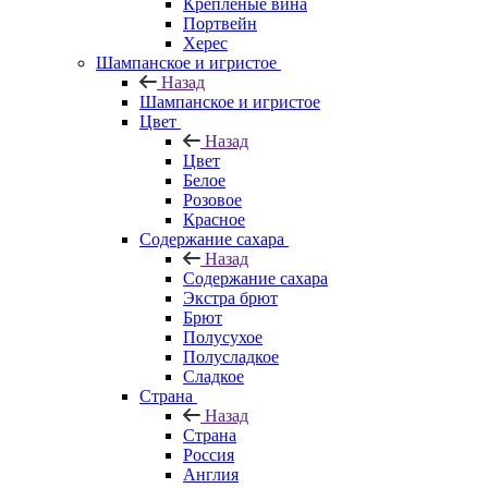
Крепленые вина
Портвейн
Херес
Шампанское и игристое
Назад
Шампанское и игристое
Цвет
Назад
Цвет
Белое
Розовое
Красное
Содержание сахара
Назад
Содержание сахара
Экстра брют
Брют
Полусухое
Полусладкое
Сладкое
Страна
Назад
Страна
Россия
Англия