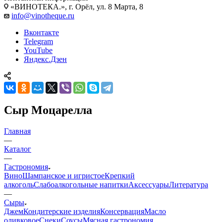
«ВИНОТЕКА.», г. Орёл, ул. 8 Марта, 8
info@vinotheque.ru
Вконтакте
Telegram
YouTube
Яндекс.Дзен
Сыр Моцарелла
Главная
—
Каталог
—
Гастрономия
Вино
Шампанское и игристое
Крепкий
алкоголь
Слабоалкогольные напитки
Аксессуары
Литература
—
Сыры
Джем
Кондитерские изделия
Консервация
Масло
оливковое
Снеки
Соусы
Мясная гастрономия