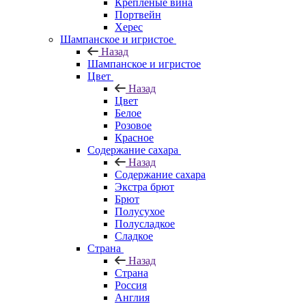
Крепленые вина
Портвейн
Херес
Шампанское и игристое
Назад
Шампанское и игристое
Цвет
Назад
Цвет
Белое
Розовое
Красное
Содержание сахара
Назад
Содержание сахара
Экстра брют
Брют
Полусухое
Полусладкое
Сладкое
Страна
Назад
Страна
Россия
Англия