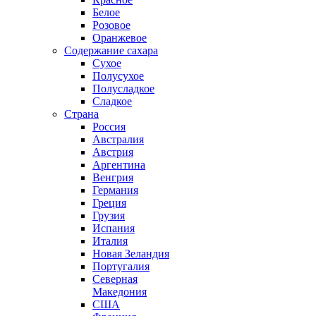
Белое
Розовое
Оранжевое
Содержание сахара
Сухое
Полусухое
Полусладкое
Сладкое
Страна
Россия
Австралия
Австрия
Аргентина
Венгрия
Германия
Греция
Грузия
Испания
Италия
Новая Зеландия
Португалия
Северная
Македония
США