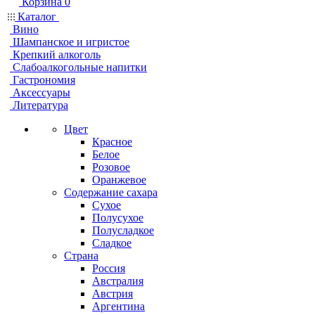
Корзина
0
Каталог
Вино
Шампанское и игристое
Крепкий алкоголь
Слабоалкогольные напитки
Гастрономия
Аксессуары
Литература
Цвет
Красное
Белое
Розовое
Оранжевое
Содержание сахара
Сухое
Полусухое
Полусладкое
Сладкое
Страна
Россия
Австралия
Австрия
Аргентина