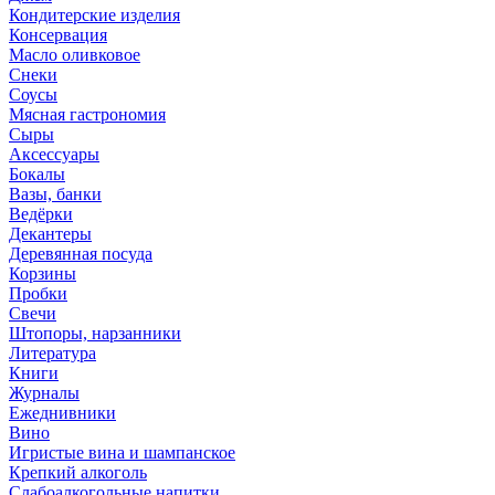
Кондитерские изделия
Консервация
Масло оливковое
Снеки
Соусы
Мясная гастрономия
Сыры
Аксессуары
Бокалы
Вазы, банки
Ведёрки
Декантеры
Деревянная посуда
Корзины
Пробки
Свечи
Штопоры, нарзанники
Литература
Книги
Журналы
Ежеднивники
Вино
Игристые вина и шампанское
Крепкий алкоголь
Слабоалкогольные напитки