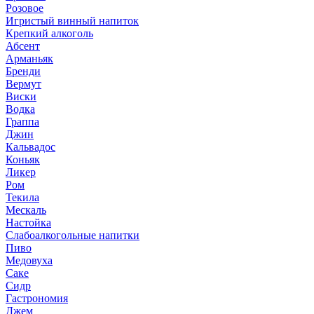
Розовое
Игристый винный напиток
Крепкий алкоголь
Абсент
Арманьяк
Бренди
Вермут
Виски
Водка
Граппа
Джин
Кальвадос
Коньяк
Ликер
Ром
Текила
Мескаль
Настойка
Слабоалкогольные напитки
Пиво
Медовуха
Саке
Сидр
Гастрономия
Джем