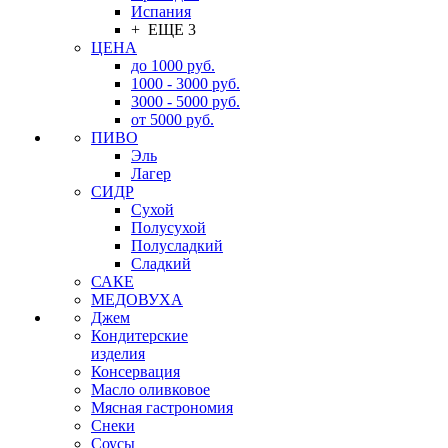
Испания
+ ЕЩЕ 3
ЦЕНА
до 1000 руб.
1000 - 3000 руб.
3000 - 5000 руб.
от 5000 руб.
ПИВО
Эль
Лагер
СИДР
Сухой
Полусухой
Полусладкий
Сладкий
САКЕ
МЕДОВУХА
Джем
Кондитерские
изделия
Консервация
Масло оливковое
Мясная гастрономия
Снеки
Соусы