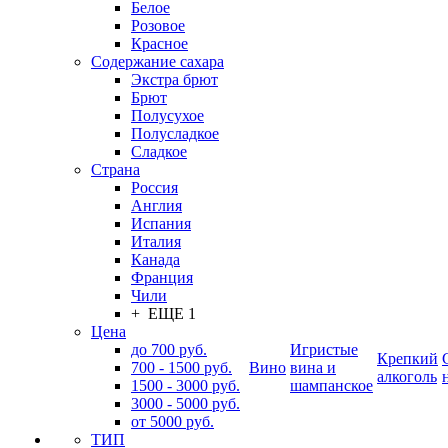
Белое
Розовое
Красное
Содержание сахара
Экстра брют
Брют
Полусухое
Полусладкое
Сладкое
Страна
Россия
Англия
Испания
Италия
Канада
Франция
Чили
+ ЕЩЕ 1
Цена
до 700 руб.
Игристые
Крепкий
700 - 1500 руб.
Вино
вина и
алкоголь
1500 - 3000 руб.
шампанское
3000 - 5000 руб.
от 5000 руб.
ТИП