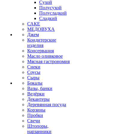
Сухой
Полусухой
Полусладкий
Сладкий
САКЕ
МЕДОВУХА
Джем
Кондитерские
изделия
Консервация
Масло оливковое
Мясная гастрономия
Снеки
Соусы
Сыры
Бокалы
Вазы, банки
Ведёрки
Декантеры
Деревянная посуда
Корзины
Пробки
Свечи
Штопоры,
нарзанники