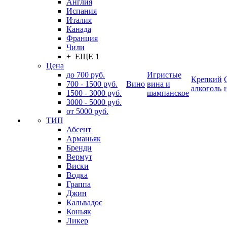
Англия
Испания
Италия
Канада
Франция
Чили
+ ЕЩЕ 1
Цена
до 700 руб.
Игристые
Крепкий
700 - 1500 руб.
Вино
вина и
алкоголь
1500 - 3000 руб.
шампанское
3000 - 5000 руб.
от 5000 руб.
ТИП
Абсент
Арманьяк
Бренди
Вермут
Виски
Водка
Граппа
Джин
Кальвадос
Коньяк
Ликер