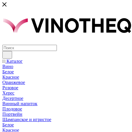
Каталог
Вино
Белое
Красное
Оранжевое
Розовое
Херес
Десертное
Винный напиток
Плодовое
Портвейн
Шампанское и игристое
Белое
Красное