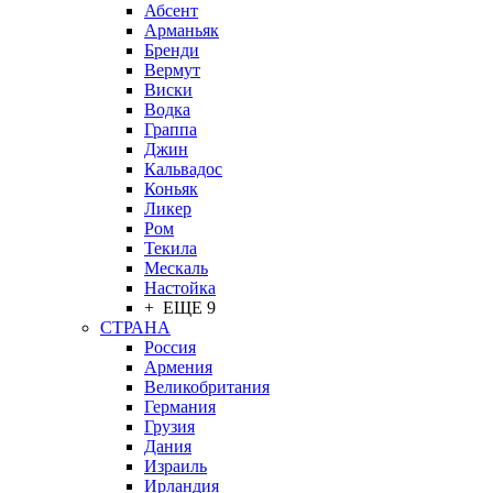
Абсент
Арманьяк
Бренди
Вермут
Виски
Водка
Граппа
Джин
Кальвадос
Коньяк
Ликер
Ром
Текила
Мескаль
Настойка
+ ЕЩЕ 9
СТРАНА
Россия
Армения
Великобритания
Германия
Грузия
Дания
Израиль
Ирландия