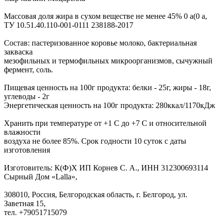
Массовая доля жира в сухом веществе не менее 45% 0 а(0 а,
ТУ 10.51.40.110-001-0111 238188-2017
Состав: пастеризованное коровье молоко, бактериальная
закваска
мезофильных и термофильных микроорганизмов, сычужный
фермент, соль.
Пищевая ценность на 100г продукта: белки - 25г, жиры - 18г,
углеводы - 2г
Энергетическая ценность на 100г продукта: 280ккал/1170кДж
Хранить при температуре от +1 С до +7 С и относительной
влажности
воздуха не более 85%. Срок годности 10 суток с даты
изготовления
Изготовитель: К(Ф)Х ИП Корнев С. А., ИНН 312300693114
Сырный Дом «Lalla»,
308010, Россия, Белгородская область, г. Белгород, ул.
Заветная 15,
тел. +79051715079