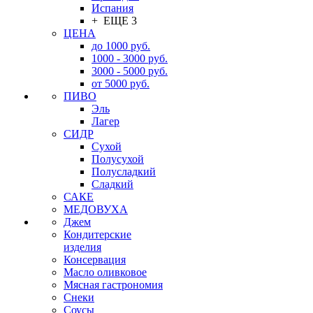
Испания
+ ЕЩЕ 3
ЦЕНА
до 1000 руб.
1000 - 3000 руб.
3000 - 5000 руб.
от 5000 руб.
ПИВО
Эль
Лагер
СИДР
Сухой
Полусухой
Полусладкий
Сладкий
САКЕ
МЕДОВУХА
Джем
Кондитерские
изделия
Консервация
Масло оливковое
Мясная гастрономия
Снеки
Соусы