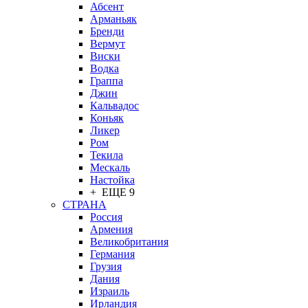
Абсент
Арманьяк
Бренди
Вермут
Виски
Водка
Граппа
Джин
Кальвадос
Коньяк
Ликер
Ром
Текила
Мескаль
Настойка
+ ЕЩЕ 9
СТРАНА
Россия
Армения
Великобритания
Германия
Грузия
Дания
Израиль
Ирландия