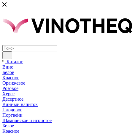
Каталог
Вино
Белое
Красное
Оранжевое
Розовое
Херес
Десертное
Винный напиток
Плодовое
Портвейн
Шампанское и игристое
Белое
Красное