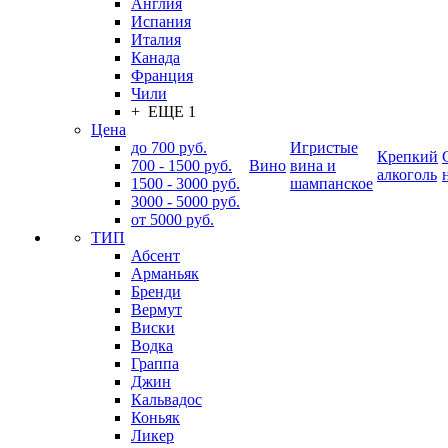
Англия
Испания
Италия
Канада
Франция
Чили
+ ЕЩЕ 1
Цена
до 700 руб.
Игристые
Крепкий
700 - 1500 руб.
Вино
вина и
алкоголь
1500 - 3000 руб.
шампанское
3000 - 5000 руб.
от 5000 руб.
ТИП
Абсент
Арманьяк
Бренди
Вермут
Виски
Водка
Граппа
Джин
Кальвадос
Коньяк
Ликер