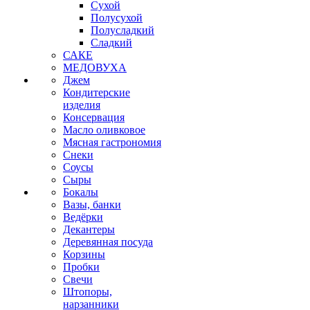
Сухой
Полусухой
Полусладкий
Сладкий
САКЕ
МЕДОВУХА
Джем
Кондитерские
изделия
Консервация
Масло оливковое
Мясная гастрономия
Снеки
Соусы
Сыры
Бокалы
Вазы, банки
Ведёрки
Декантеры
Деревянная посуда
Корзины
Пробки
Свечи
Штопоры,
нарзанники