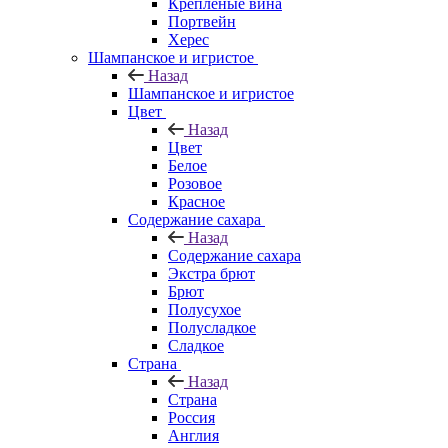
Крепленые вина
Портвейн
Херес
Шампанское и игристое
Назад
Шампанское и игристое
Цвет
Назад
Цвет
Белое
Розовое
Красное
Содержание сахара
Назад
Содержание сахара
Экстра брют
Брют
Полусухое
Полусладкое
Сладкое
Страна
Назад
Страна
Россия
Англия