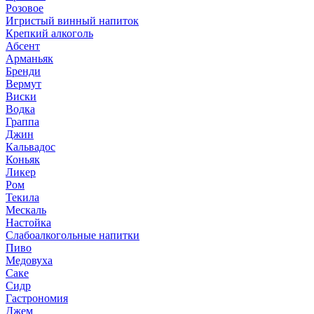
Розовое
Игристый винный напиток
Крепкий алкоголь
Абсент
Арманьяк
Бренди
Вермут
Виски
Водка
Граппа
Джин
Кальвадос
Коньяк
Ликер
Ром
Текила
Мескаль
Настойка
Слабоалкогольные напитки
Пиво
Медовуха
Саке
Сидр
Гастрономия
Джем