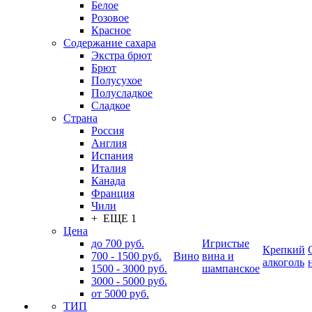
Белое
Розовое
Красное
Содержание сахара
Экстра брют
Брют
Полусухое
Полусладкое
Сладкое
Страна
Россия
Англия
Испания
Италия
Канада
Франция
Чили
+ ЕЩЕ 1
Цена
до 700 руб.
Игристые
Крепкий
700 - 1500 руб.
Вино
вина и
алкоголь
1500 - 3000 руб.
шампанское
3000 - 5000 руб.
от 5000 руб.
ТИП