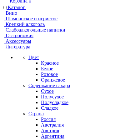
Корзина
0
Каталог
Вино
Шампанское и игристое
Крепкий алкоголь
Слабоалкогольные напитки
Гастрономия
Аксессуары
Литература
Цвет
Красное
Белое
Розовое
Оранжевое
Содержание сахара
Сухое
Полусухое
Полусладкое
Сладкое
Страна
Россия
Австралия
Австрия
Аргентина