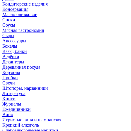
Кондитерские изделия
Консервация
Масло оливковое
Снеки
Соусы
Мясная гастрономия
Сыры
Аксессуары
Бокалы
Вазы, банки
Ведёрки
Декантеры
Деревянная посуда
Корзины
Пробки
Свечи
Штопоры, нарзанники
Литература
Книги
Журналы
Ежеднивники
Вино
Игристые вина и шампанское
Крепкий алкоголь
Слабоалкогольные напитки