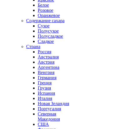
Белое
Розовое
Оранжевое
Содержание сахара
Сухое
Полусухое
Полусладкое
Сладкое
Страна
Россия
Австралия
Австрия
Аргентина
Венгрия
Германия
Греция
Грузия
Испания
Италия
Новая Зеландия
Португалия
Северная
Македония
США