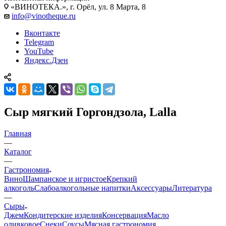
«ВИНОТЕКА.», г. Орёл, ул. 8 Марта, 8
info@vinotheque.ru
Вконтакте
Telegram
YouTube
Яндекс.Дзен
Сыр мягкий Горгондзола, Lalla
Главная
—
Каталог
—
Гастрономия
Вино
Шампанское и игристое
Крепкий
алкоголь
Слабоалкогольные напитки
Аксессуары
Литература
—
Сыры
Джем
Кондитерские изделия
Консервация
Масло
оливковое
Снеки
Соусы
Мясная гастрономия