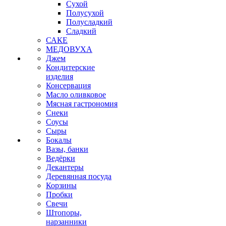
Сухой
Полусухой
Полусладкий
Сладкий
САКЕ
МЕДОВУХА
Джем
Кондитерские
изделия
Консервация
Масло оливковое
Мясная гастрономия
Снеки
Соусы
Сыры
Бокалы
Вазы, банки
Ведёрки
Декантеры
Деревянная посуда
Корзины
Пробки
Свечи
Штопоры,
нарзанники