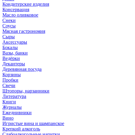
Кондитерские изделия
Консервация
Масло оливковое
Снеки
Соусы
Мясная гастрономия
Сыры
Аксессуары
Бокалы
Вазы, банки
Ведёрки
Декантеры
Деревянная посуда
Корзины
Пробки
Свечи
Штопоры, нарзанники
Литература
Книги
Журналы
Ежеднивники
Вино
Игристые вина и шампанское
Крепкий алкоголь
Слабоалкогольные напитки