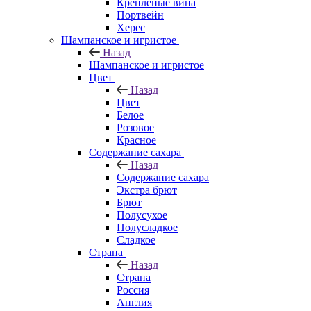
Крепленые вина
Портвейн
Херес
Шампанское и игристое
Назад
Шампанское и игристое
Цвет
Назад
Цвет
Белое
Розовое
Красное
Содержание сахара
Назад
Содержание сахара
Экстра брют
Брют
Полусухое
Полусладкое
Сладкое
Страна
Назад
Страна
Россия
Англия