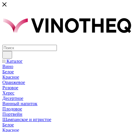
Каталог
Вино
Белое
Красное
Оранжевое
Розовое
Херес
Десертное
Винный напиток
Плодовое
Портвейн
Шампанское и игристое
Белое
Красное