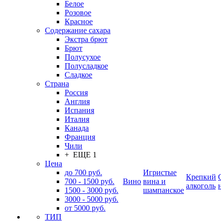
Белое
Розовое
Красное
Содержание сахара
Экстра брют
Брют
Полусухое
Полусладкое
Сладкое
Страна
Россия
Англия
Испания
Италия
Канада
Франция
Чили
+ ЕЩЕ 1
Цена
до 700 руб.
Игристые
Крепкий
700 - 1500 руб.
Вино
вина и
алкоголь
1500 - 3000 руб.
шампанское
3000 - 5000 руб.
от 5000 руб.
ТИП