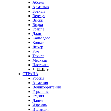
Абсент
Арманьяк
Бренди
Вермут
Виски
Водка
Граппа
Джин
Кальвадос
Коньяк
Ликер
Ром
Текила
Мескаль
Настойка
+ ЕЩЕ 9
СТРАНА
Россия
Армения
Великобритания
Германия
Грузия
Дания
Израиль
Ирландия