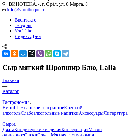
«ВИНОТЕКА.», г. Орёл, ул. 8 Марта, 8
info@vinotheque.ru
Вконтакте
Telegram
YouTube
Яндекс.Дзен
Сыр мягкий Шропшир Блю, Lalla
Главная
—
Каталог
—
Гастрономия
Вино
Шампанское и игристое
Крепкий
алкоголь
Слабоалкогольные напитки
Аксессуары
Литература
—
Сыры
Джем
Кондитерские изделия
Консервация
Масло
оливковое
Снеки
Соусы
Мясная гастрономия