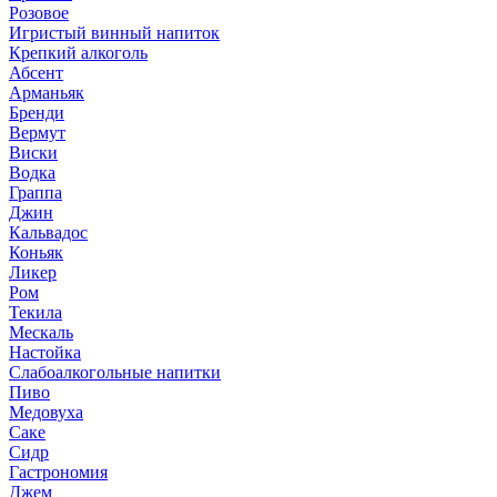
Розовое
Игристый винный напиток
Крепкий алкоголь
Абсент
Арманьяк
Бренди
Вермут
Виски
Водка
Граппа
Джин
Кальвадос
Коньяк
Ликер
Ром
Текила
Мескаль
Настойка
Слабоалкогольные напитки
Пиво
Медовуха
Саке
Сидр
Гастрономия
Джем