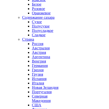
Белое
Розовое
Оранжевое
Содержание сахара
Сухое
Полусухое
Полусладкое
Сладкое
Страна
Россия
Австралия
Австрия
Аргентина
Венгрия
Германия
Греция
Грузия
Испания
Италия
Новая Зеландия
Португалия
Северная
Македония
США