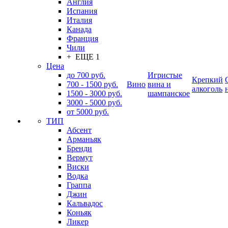
Англия
Испания
Италия
Канада
Франция
Чили
+ ЕЩЕ 1
Цена
до 700 руб.
Игристые
Крепкий
700 - 1500 руб.
Вино
вина и
алкоголь
1500 - 3000 руб.
шампанское
3000 - 5000 руб.
от 5000 руб.
ТИП
Абсент
Арманьяк
Бренди
Вермут
Виски
Водка
Граппа
Джин
Кальвадос
Коньяк
Ликер