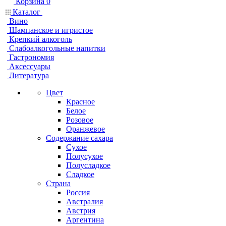
Корзина
0
Каталог
Вино
Шампанское и игристое
Крепкий алкоголь
Слабоалкогольные напитки
Гастрономия
Аксессуары
Литература
Цвет
Красное
Белое
Розовое
Оранжевое
Содержание сахара
Сухое
Полусухое
Полусладкое
Сладкое
Страна
Россия
Австралия
Австрия
Аргентина