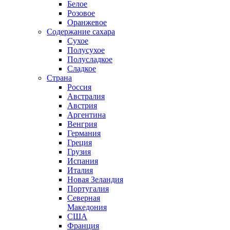
Белое
Розовое
Оранжевое
Содержание сахара
Сухое
Полусухое
Полусладкое
Сладкое
Страна
Россия
Австралия
Австрия
Аргентина
Венгрия
Германия
Греция
Грузия
Испания
Италия
Новая Зеландия
Португалия
Северная
Македония
США
Франция