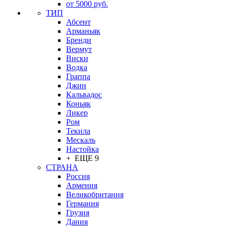
от 5000 руб.
ТИП
Абсент
Арманьяк
Бренди
Вермут
Виски
Водка
Граппа
Джин
Кальвадос
Коньяк
Ликер
Ром
Текила
Мескаль
Настойка
+ ЕЩЕ 9
СТРАНА
Россия
Армения
Великобритания
Германия
Грузия
Дания