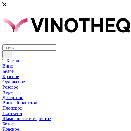
Каталог
Вино
Белое
Красное
Оранжевое
Розовое
Херес
Десертное
Винный напиток
Плодовое
Портвейн
Шампанское и игристое
Белое
Красное