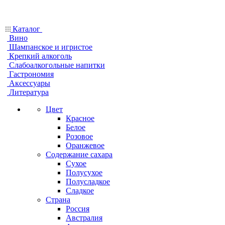
Каталог
Вино
Шампанское и игристое
Крепкий алкоголь
Слабоалкогольные напитки
Гастрономия
Аксессуары
Литература
Цвет
Красное
Белое
Розовое
Оранжевое
Содержание сахара
Сухое
Полусухое
Полусладкое
Сладкое
Страна
Россия
Австралия