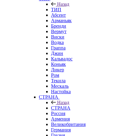
Назад
ТИП
Абсент
Арманьяк
Бренди
Вермут
Виски
Водка
Граппа
Джин
Кальвадос
Коньяк
Ликер
Ром
Текила
Мескаль
Настойка
СТРАНА
Назад
СТРАНА
Россия
Армения
Великобритания
Германия
Грузия