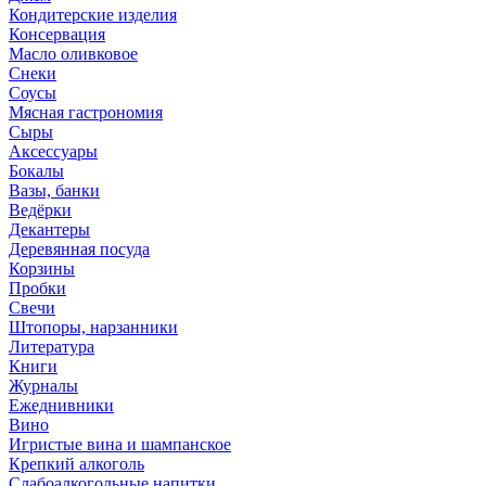
Кондитерские изделия
Консервация
Масло оливковое
Снеки
Соусы
Мясная гастрономия
Сыры
Аксессуары
Бокалы
Вазы, банки
Ведёрки
Декантеры
Деревянная посуда
Корзины
Пробки
Свечи
Штопоры, нарзанники
Литература
Книги
Журналы
Ежеднивники
Вино
Игристые вина и шампанское
Крепкий алкоголь
Слабоалкогольные напитки