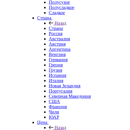
Полусухое
Полусладкое
Сладкое
Страна
Назад
Страна
Россия
Австралия
Австрия
Аргентина
Венгрия
Германия
Греция
Грузия
Испания
Италия
Новая Зеландия
Португалия
Северная Македония
США
Франция
Чили
ЮАР
Цена
Назад