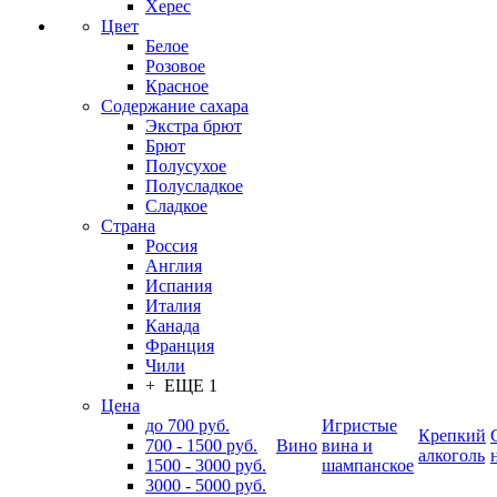
Херес
Цвет
Белое
Розовое
Красное
Содержание сахара
Экстра брют
Брют
Полусухое
Полусладкое
Сладкое
Страна
Россия
Англия
Испания
Италия
Канада
Франция
Чили
+ ЕЩЕ 1
Цена
до 700 руб.
Игристые
Крепкий
700 - 1500 руб.
Вино
вина и
алкоголь
1500 - 3000 руб.
шампанское
3000 - 5000 руб.