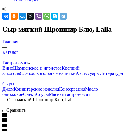
Сыр мягкий Шропшир Блю, Lalla
Главная
—
Каталог
—
Гастрономия
Вино
Шампанское и игристое
Крепкий
алкоголь
Слабоалкогольные напитки
Аксессуары
Литература
—
Сыры
Джем
Кондитерские изделия
Консервация
Масло
оливковое
Снеки
Соусы
Мясная гастрономия
—
Сыр мягкий Шропшир Блю, Lalla
Сравнить