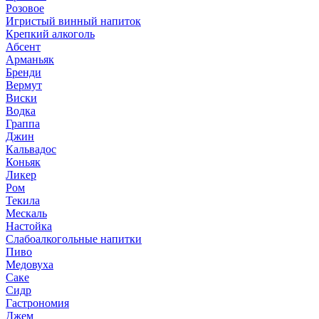
Розовое
Игристый винный напиток
Крепкий алкоголь
Абсент
Арманьяк
Бренди
Вермут
Виски
Водка
Граппа
Джин
Кальвадос
Коньяк
Ликер
Ром
Текила
Мескаль
Настойка
Слабоалкогольные напитки
Пиво
Медовуха
Саке
Сидр
Гастрономия
Джем