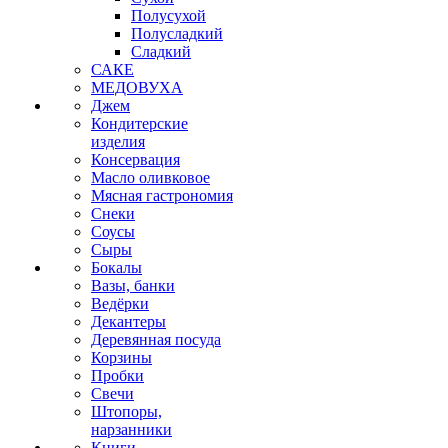
Полусухой
Полусладкий
Сладкий
САКЕ
МЕДОВУХА
Джем
Кондитерские
изделия
Консервация
Масло оливковое
Мясная гастрономия
Снеки
Соусы
Сыры
Бокалы
Вазы, банки
Ведёрки
Декантеры
Деревянная посуда
Корзины
Пробки
Свечи
Штопоры,
нарзанники
Книги