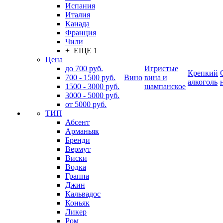
Испания
Италия
Канада
Франция
Чили
+ ЕЩЕ 1
Цена
до 700 руб.
Игристые
Крепкий
700 - 1500 руб.
Вино
вина и
алкоголь
1500 - 3000 руб.
шампанское
3000 - 5000 руб.
от 5000 руб.
ТИП
Абсент
Арманьяк
Бренди
Вермут
Виски
Водка
Граппа
Джин
Кальвадос
Коньяк
Ликер
Ром