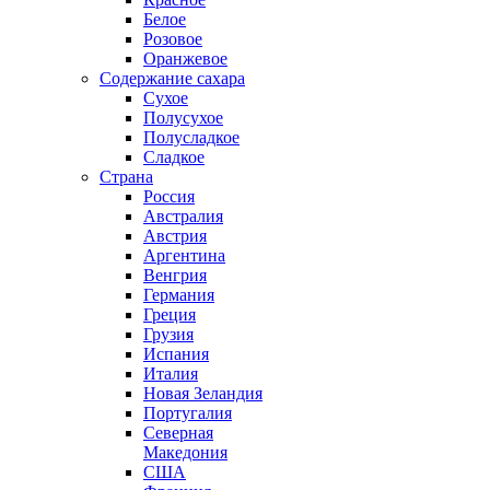
Белое
Розовое
Оранжевое
Содержание сахара
Сухое
Полусухое
Полусладкое
Сладкое
Страна
Россия
Австралия
Австрия
Аргентина
Венгрия
Германия
Греция
Грузия
Испания
Италия
Новая Зеландия
Португалия
Северная
Македония
США