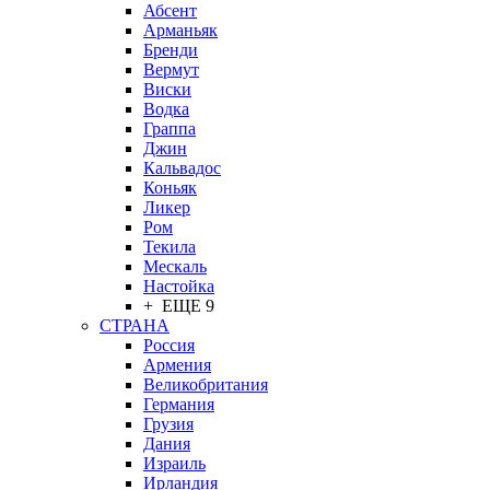
Абсент
Арманьяк
Бренди
Вермут
Виски
Водка
Граппа
Джин
Кальвадос
Коньяк
Ликер
Ром
Текила
Мескаль
Настойка
+ ЕЩЕ 9
СТРАНА
Россия
Армения
Великобритания
Германия
Грузия
Дания
Израиль
Ирландия