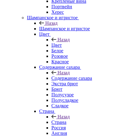
Крепленые вина
Портвейн
Херес
Шампанское и игристое
Назад
Шампанское и игристое
Цвет
Назад
Цвет
Белое
Розовое
Красное
Содержание сахара
Назад
Содержание сахара
Экстра брют
Брют
Полусухое
Полусладкое
Сладкое
Страна
Назад
Страна
Россия
Англия