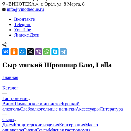
«ВИНОТЕКА.», г. Орёл, ул. 8 Марта, 8
info@vinotheque.ru
Вконтакте
Telegram
YouTube
Яндекс.Дзен
Сыр мягкий Шропшир Блю, Lalla
Главная
—
Каталог
—
Гастрономия
Вино
Шампанское и игристое
Крепкий
алкоголь
Слабоалкогольные напитки
Аксессуары
Литература
—
Сыры
Джем
Кондитерские изделия
Консервация
Масло
оливковое
Снеки
Соусы
Мясная гастрономия