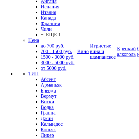
Англия
Испания
Италия
Канада
Франция
Чили
+ ЕЩЕ 1
Цена
до 700 руб.
Игристые
Крепкий
700 - 1500 руб.
Вино
вина и
алкоголь
1500 - 3000 руб.
шампанское
3000 - 5000 руб.
от 5000 руб.
ТИП
Абсент
Арманьяк
Бренди
Вермут
Виски
Водка
Граппа
Джин
Кальвадос
Коньяк
Ликер