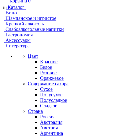
Корзина
0
Каталог
Вино
Шампанское и игристое
Крепкий алкоголь
Слабоалкогольные напитки
Гастрономия
Аксессуары
Литература
Цвет
Красное
Белое
Розовое
Оранжевое
Содержание сахара
Сухое
Полусухое
Полусладкое
Сладкое
Страна
Россия
Австралия
Австрия
Аргентина