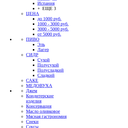
Испания
+ ЕЩЕ 3
ЦЕНА
до 1000 руб.
1000 - 3000 руб.
3000 - 5000 руб.
от 5000 руб.
ПИВО
Эль
Лагер
СИДР
Сухой
Полусухой
Полусладкий
Сладкий
САКЕ
МЕДОВУХА
Джем
Кондитерские
изделия
Консервация
Масло оливковое
Мясная гастрономия
Снеки
Соусы