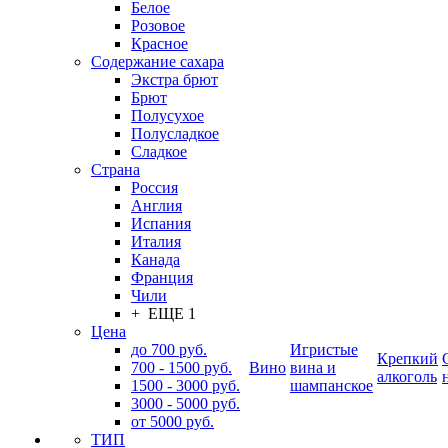
Белое
Розовое
Красное
Содержание сахара
Экстра брют
Брют
Полусухое
Полусладкое
Сладкое
Страна
Россия
Англия
Испания
Италия
Канада
Франция
Чили
+ ЕЩЕ 1
Цена
до 700 руб.
Игристые
Крепкий
700 - 1500 руб.
Вино
вина и
алкоголь
1500 - 3000 руб.
шампанское
3000 - 5000 руб.
от 5000 руб.
ТИП