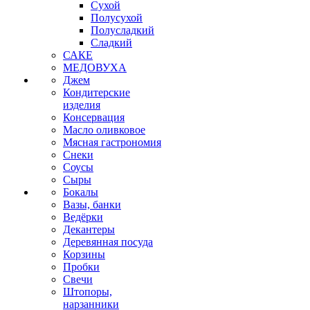
Сухой
Полусухой
Полусладкий
Сладкий
САКЕ
МЕДОВУХА
Джем
Кондитерские
изделия
Консервация
Масло оливковое
Мясная гастрономия
Снеки
Соусы
Сыры
Бокалы
Вазы, банки
Ведёрки
Декантеры
Деревянная посуда
Корзины
Пробки
Свечи
Штопоры,
нарзанники