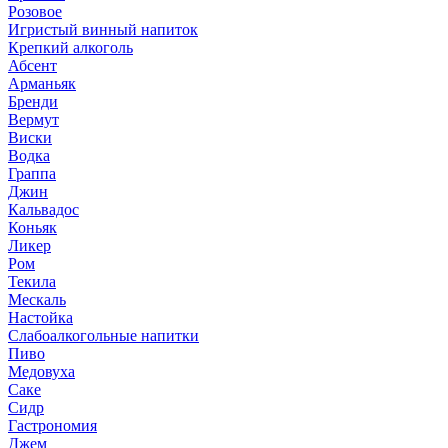
Розовое
Игристый винный напиток
Крепкий алкоголь
Абсент
Арманьяк
Бренди
Вермут
Виски
Водка
Граппа
Джин
Кальвадос
Коньяк
Ликер
Ром
Текила
Мескаль
Настойка
Слабоалкогольные напитки
Пиво
Медовуха
Саке
Сидр
Гастрономия
Джем