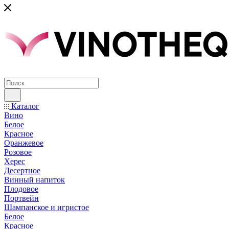
Каталог
Вино
Белое
Красное
Оранжевое
Розовое
Херес
Десертное
Винный напиток
Плодовое
Портвейн
Шампанское и игристое
Белое
Красное