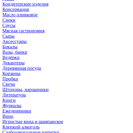
Кондитерские изделия
Консервация
Масло оливковое
Снеки
Соусы
Мясная гастрономия
Сыры
Аксессуары
Бокалы
Вазы, банки
Ведёрки
Декантеры
Деревянная посуда
Корзины
Пробки
Свечи
Штопоры, нарзанники
Литература
Книги
Журналы
Ежеднивники
Вино
Игристые вина и шампанское
Крепкий алкоголь
Слабоалкогольные напитки