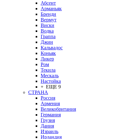
Абсент
Арманьяк
Бренди
Вермут
Виски
Водка
Граппа
Джин
Кальвадос
Коньяк
Ликер
Ром
Текила
Мескаль
Настойка
+ ЕЩЕ 9
СТРАНА
Россия
Армения
Великобритания
Германия
Грузия
Дания
Израиль
Ирландия