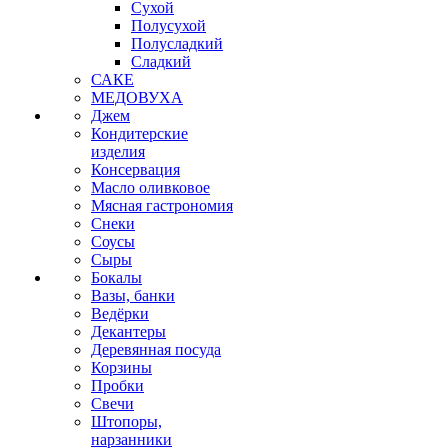
Сухой
Полусухой
Полусладкий
Сладкий
САКЕ
МЕДОВУХА
Джем
Кондитерские
изделия
Консервация
Масло оливковое
Мясная гастрономия
Снеки
Соусы
Сыры
Бокалы
Вазы, банки
Ведёрки
Декантеры
Деревянная посуда
Корзины
Пробки
Свечи
Штопоры,
нарзанники