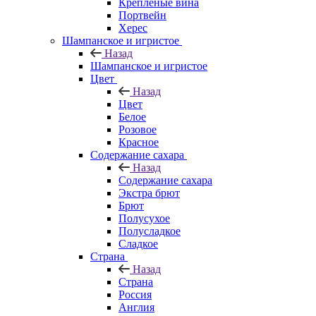
Крепленые вина
Портвейн
Херес
Шампанское и игристое
Назад
Шампанское и игристое
Цвет
Назад
Цвет
Белое
Розовое
Красное
Содержание сахара
Назад
Содержание сахара
Экстра брют
Брют
Полусухое
Полусладкое
Сладкое
Страна
Назад
Страна
Россия
Англия