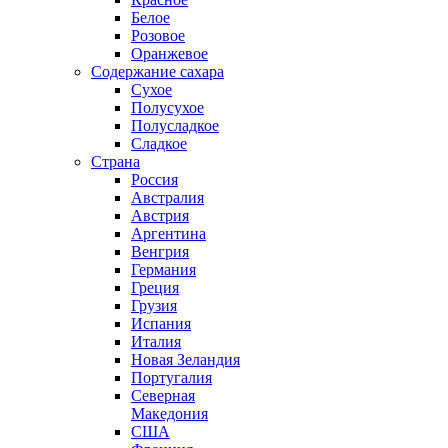
Белое
Розовое
Оранжевое
Содержание сахара
Сухое
Полусухое
Полусладкое
Сладкое
Страна
Россия
Австралия
Австрия
Аргентина
Венгрия
Германия
Греция
Грузия
Испания
Италия
Новая Зеландия
Португалия
Северная
Македония
США