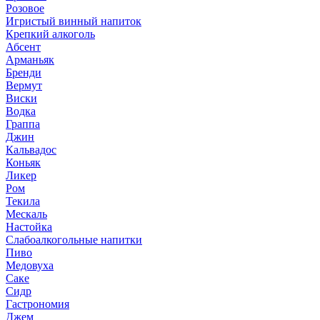
Розовое
Игристый винный напиток
Крепкий алкоголь
Абсент
Арманьяк
Бренди
Вермут
Виски
Водка
Граппа
Джин
Кальвадос
Коньяк
Ликер
Ром
Текила
Мескаль
Настойка
Слабоалкогольные напитки
Пиво
Медовуха
Саке
Сидр
Гастрономия
Джем