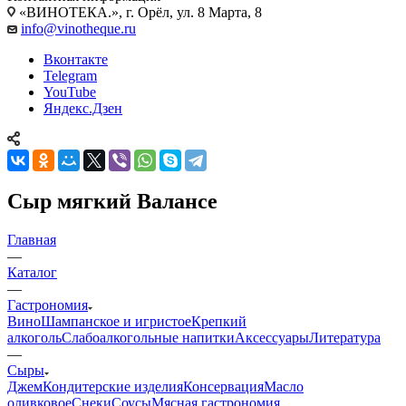
«ВИНОТЕКА.», г. Орёл, ул. 8 Марта, 8
info@vinotheque.ru
Вконтакте
Telegram
YouTube
Яндекс.Дзен
Сыр мягкий Валансе
Главная
—
Каталог
—
Гастрономия
Вино
Шампанское и игристое
Крепкий
алкоголь
Слабоалкогольные напитки
Аксессуары
Литература
—
Сыры
Джем
Кондитерские изделия
Консервация
Масло
оливковое
Снеки
Соусы
Мясная гастрономия