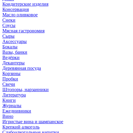
Кондитерские изделия
Консервация
Масло оливковое
Снеки
Соусы
Мясная гастрономия
Сыры
Аксессуары
Бокалы
Вазы, банки
Ведёрки
Декантеры
Деревянная посуда
Корзины
Пробки
Свечи
Штопоры, нарзанники
Литература
Книги
Журналы
Ежеднивники
Вино
Игристые вина и шампанское
Крепкий алкоголь
Слабоалкогольные напитки