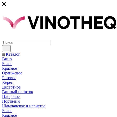
Каталог
Вино
Белое
Красное
Оранжевое
Розовое
Херес
Десертное
Винный напиток
Плодовое
Портвейн
Шампанское и игристое
Белое
Красное