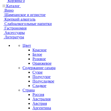
Корзина
0
Каталог
Вино
Шампанское и игристое
Крепкий алкоголь
Слабоалкогольные напитки
Гастрономия
Аксессуары
Литература
Цвет
Красное
Белое
Розовое
Оранжевое
Содержание сахара
Сухое
Полусухое
Полусладкое
Сладкое
Страна
Россия
Австралия
Австрия
Аргентина