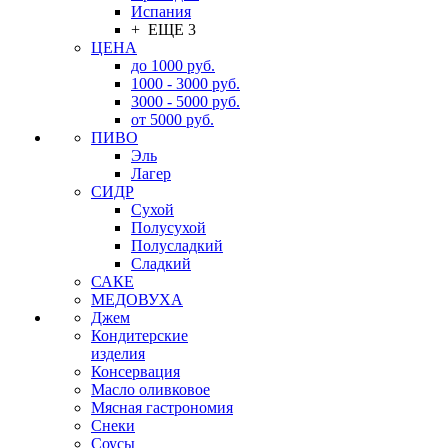
Испания
+ ЕЩЕ 3
ЦЕНА
до 1000 руб.
1000 - 3000 руб.
3000 - 5000 руб.
от 5000 руб.
ПИВО
Эль
Лагер
СИДР
Сухой
Полусухой
Полусладкий
Сладкий
САКЕ
МЕДОВУХА
Джем
Кондитерские
изделия
Консервация
Масло оливковое
Мясная гастрономия
Снеки
Соусы