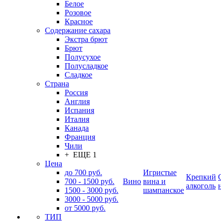
Белое
Розовое
Красное
Содержание сахара
Экстра брют
Брют
Полусухое
Полусладкое
Сладкое
Страна
Россия
Англия
Испания
Италия
Канада
Франция
Чили
+ ЕЩЕ 1
Цена
до 700 руб.
Игристые
Крепкий
700 - 1500 руб.
Вино
вина и
алкоголь
1500 - 3000 руб.
шампанское
3000 - 5000 руб.
от 5000 руб.
ТИП