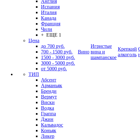
Англия
Испания
Италия
Канада
Франция
Чили
+ ЕЩЕ 1
Цена
до 700 руб.
Игристые
Крепкий
700 - 1500 руб.
Вино
вина и
алкоголь
1500 - 3000 руб.
шампанское
3000 - 5000 руб.
от 5000 руб.
ТИП
Абсент
Арманьяк
Бренди
Вермут
Виски
Водка
Граппа
Джин
Кальвадос
Коньяк
Ликер