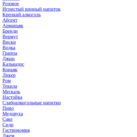
Розовое
Игристый винный напиток
Крепкий алкоголь
Абсент
Арманьяк
Бренди
Вермут
Виски
Водка
Граппа
Джин
Кальвадос
Коньяк
Ликер
Ром
Текила
Мескаль
Настойка
Слабоалкогольные напитки
Пиво
Медовуха
Саке
Сидр
Гастрономия
Джем