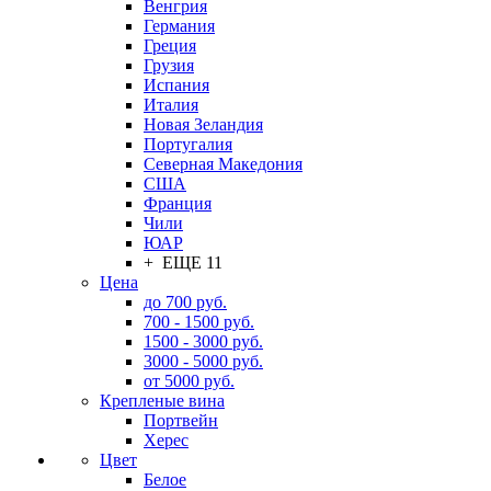
Венгрия
Германия
Греция
Грузия
Испания
Италия
Новая Зеландия
Португалия
Северная Македония
США
Франция
Чили
ЮАР
+ ЕЩЕ 11
Цена
до 700 руб.
700 - 1500 руб.
1500 - 3000 руб.
3000 - 5000 руб.
от 5000 руб.
Крепленые вина
Портвейн
Херес
Цвет
Белое