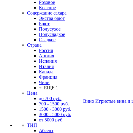
Розовое
Красное
Содержание сахара
Экстра брют
Брют
Полусухое
Полусладкое
Сладкое
Страна
Россия
Англия
Испания
Италия
Канада
Франция
Чили
+ ЕЩЕ 1
Цена
до 700 руб.
Вино
Игристые вина и 
700 - 1500 руб.
1500 - 3000 руб.
3000 - 5000 руб.
от 5000 руб.
ТИП
Абсент