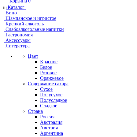
Корзина
0
Каталог
Вино
Шампанское и игристое
Крепкий алкоголь
Слабоалкогольные напитки
Гастрономия
Аксессуары
Литература
Цвет
Красное
Белое
Розовое
Оранжевое
Содержание сахара
Сухое
Полусухое
Полусладкое
Сладкое
Страна
Россия
Австралия
Австрия
Аргентина