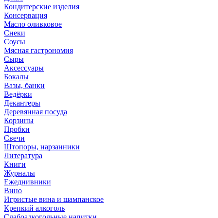
Кондитерские изделия
Консервация
Масло оливковое
Снеки
Соусы
Мясная гастрономия
Сыры
Аксессуары
Бокалы
Вазы, банки
Ведёрки
Декантеры
Деревянная посуда
Корзины
Пробки
Свечи
Штопоры, нарзанники
Литература
Книги
Журналы
Ежеднивники
Вино
Игристые вина и шампанское
Крепкий алкоголь
Слабоалкогольные напитки