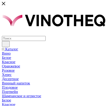
Каталог
Вино
Белое
Красное
Оранжевое
Розовое
Херес
Десертное
Винный напиток
Плодовое
Портвейн
Шампанское и игристое
Белое
Красное