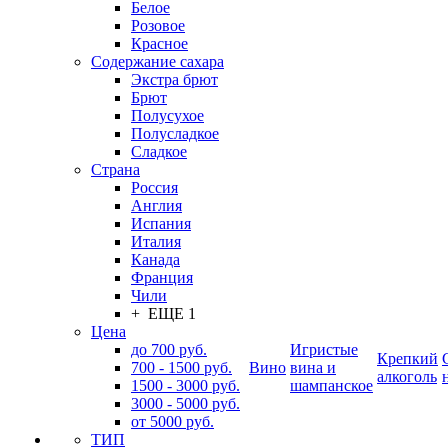
Белое
Розовое
Красное
Содержание сахара
Экстра брют
Брют
Полусухое
Полусладкое
Сладкое
Страна
Россия
Англия
Испания
Италия
Канада
Франция
Чили
+ ЕЩЕ 1
Цена
до 700 руб.
Игристые
Крепкий
700 - 1500 руб.
Вино
вина и
алкоголь
1500 - 3000 руб.
шампанское
3000 - 5000 руб.
от 5000 руб.
ТИП