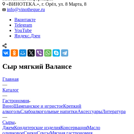
«ВИНОТЕКА.», г. Орёл, ул. 8 Марта, 8
info@vinotheque.ru
Вконтакте
Telegram
YouTube
Яндекс.Дзен
Сыр мягкий Валансе
Главная
—
Каталог
—
Гастрономия
Вино
Шампанское и игристое
Крепкий
алкоголь
Слабоалкогольные напитки
Аксессуары
Литература
—
Сыры
Джем
Кондитерские изделия
Консервация
Масло
оливковое
Снеки
Соусы
Мясная гастрономия