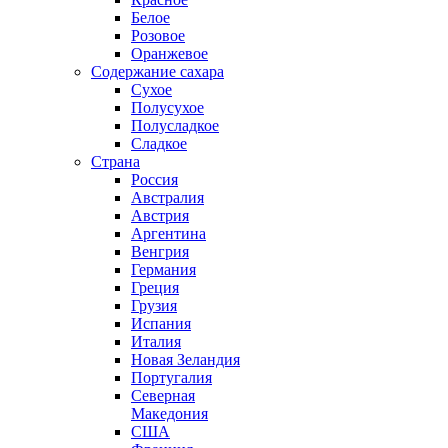
Белое
Розовое
Оранжевое
Содержание сахара
Сухое
Полусухое
Полусладкое
Сладкое
Страна
Россия
Австралия
Австрия
Аргентина
Венгрия
Германия
Греция
Грузия
Испания
Италия
Новая Зеландия
Португалия
Северная
Македония
США