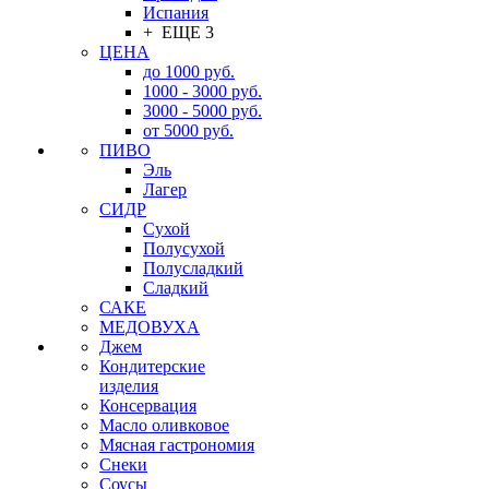
Испания
+ ЕЩЕ 3
ЦЕНА
до 1000 руб.
1000 - 3000 руб.
3000 - 5000 руб.
от 5000 руб.
ПИВО
Эль
Лагер
СИДР
Сухой
Полусухой
Полусладкий
Сладкий
САКЕ
МЕДОВУХА
Джем
Кондитерские
изделия
Консервация
Масло оливковое
Мясная гастрономия
Снеки
Соусы