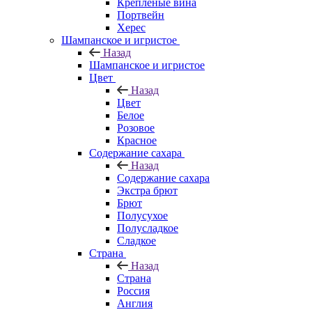
Крепленые вина
Портвейн
Херес
Шампанское и игристое
Назад
Шампанское и игристое
Цвет
Назад
Цвет
Белое
Розовое
Красное
Содержание сахара
Назад
Содержание сахара
Экстра брют
Брют
Полусухое
Полусладкое
Сладкое
Страна
Назад
Страна
Россия
Англия