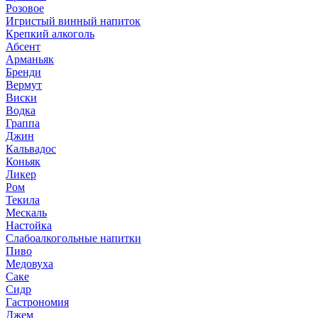
Розовое
Игристый винный напиток
Крепкий алкоголь
Абсент
Арманьяк
Бренди
Вермут
Виски
Водка
Граппа
Джин
Кальвадос
Коньяк
Ликер
Ром
Текила
Мескаль
Настойка
Слабоалкогольные напитки
Пиво
Медовуха
Саке
Сидр
Гастрономия
Джем