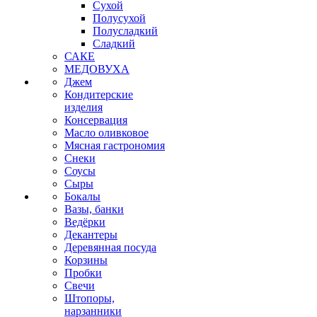
Сухой
Полусухой
Полусладкий
Сладкий
САКЕ
МЕДОВУХА
Джем
Кондитерские
изделия
Консервация
Масло оливковое
Мясная гастрономия
Снеки
Соусы
Сыры
Бокалы
Вазы, банки
Ведёрки
Декантеры
Деревянная посуда
Корзины
Пробки
Свечи
Штопоры,
нарзанники