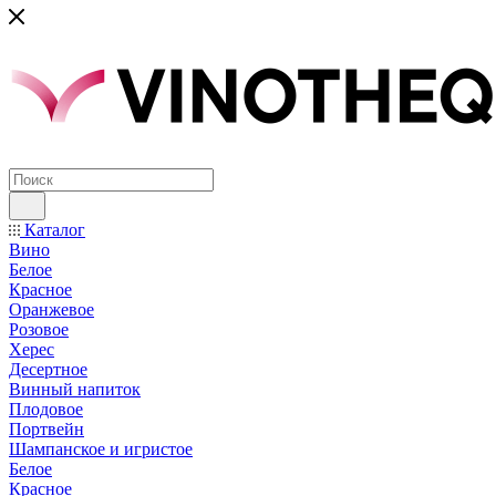
Каталог
Вино
Белое
Красное
Оранжевое
Розовое
Херес
Десертное
Винный напиток
Плодовое
Портвейн
Шампанское и игристое
Белое
Красное