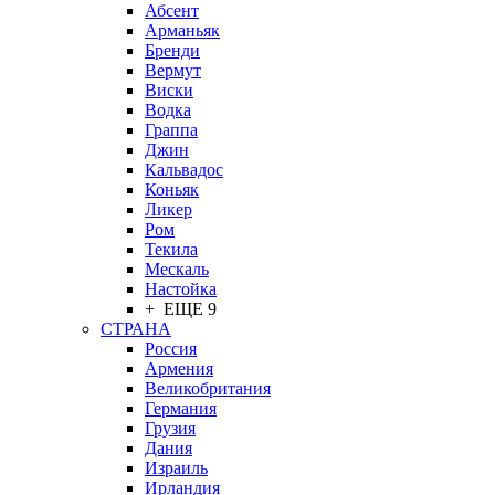
Абсент
Арманьяк
Бренди
Вермут
Виски
Водка
Граппа
Джин
Кальвадос
Коньяк
Ликер
Ром
Текила
Мескаль
Настойка
+ ЕЩЕ 9
СТРАНА
Россия
Армения
Великобритания
Германия
Грузия
Дания
Израиль
Ирландия