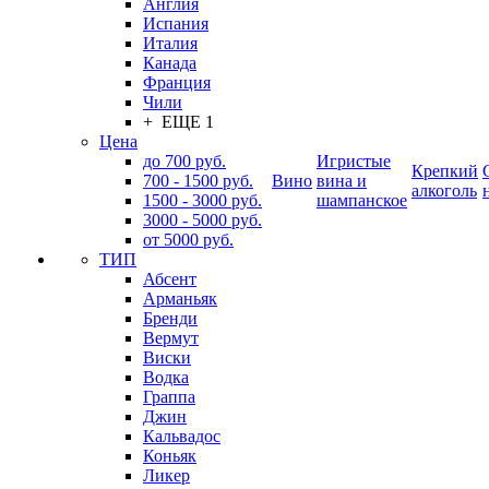
Англия
Испания
Италия
Канада
Франция
Чили
+ ЕЩЕ 1
Цена
до 700 руб.
Игристые
Крепкий
700 - 1500 руб.
Вино
вина и
алкоголь
1500 - 3000 руб.
шампанское
3000 - 5000 руб.
от 5000 руб.
ТИП
Абсент
Арманьяк
Бренди
Вермут
Виски
Водка
Граппа
Джин
Кальвадос
Коньяк
Ликер