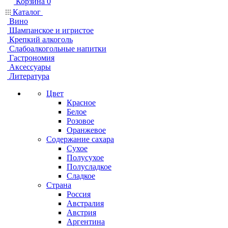
Корзина
0
Каталог
Вино
Шампанское и игристое
Крепкий алкоголь
Слабоалкогольные напитки
Гастрономия
Аксессуары
Литература
Цвет
Красное
Белое
Розовое
Оранжевое
Содержание сахара
Сухое
Полусухое
Полусладкое
Сладкое
Страна
Россия
Австралия
Австрия
Аргентина