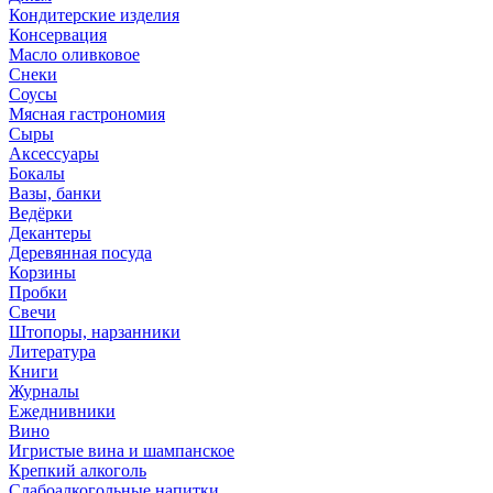
Кондитерские изделия
Консервация
Масло оливковое
Снеки
Соусы
Мясная гастрономия
Сыры
Аксессуары
Бокалы
Вазы, банки
Ведёрки
Декантеры
Деревянная посуда
Корзины
Пробки
Свечи
Штопоры, нарзанники
Литература
Книги
Журналы
Ежеднивники
Вино
Игристые вина и шампанское
Крепкий алкоголь
Слабоалкогольные напитки