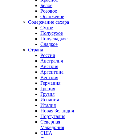
Белое
Розовое
Оранжевое
Содержание сахара
Сухое
Полусухое
Полусладкое
Сладкое
Страна
Россия
Австралия
Австрия
Аргентина
Венгрия
Германия
Греция
Грузия
Испания
Италия
Новая Зеландия
Португалия
Северная
Македония
США