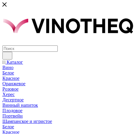
Каталог
Вино
Белое
Красное
Оранжевое
Розовое
Херес
Десертное
Винный напиток
Плодовое
Портвейн
Шампанское и игристое
Белое
Красное