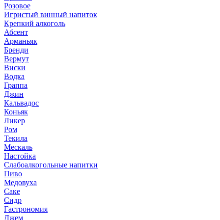
Розовое
Игристый винный напиток
Крепкий алкоголь
Абсент
Арманьяк
Бренди
Вермут
Виски
Водка
Граппа
Джин
Кальвадос
Коньяк
Ликер
Ром
Текила
Мескаль
Настойка
Слабоалкогольные напитки
Пиво
Медовуха
Саке
Сидр
Гастрономия
Джем