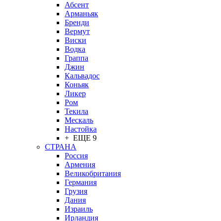
Абсент
Арманьяк
Бренди
Вермут
Виски
Водка
Граппа
Джин
Кальвадос
Коньяк
Ликер
Ром
Текила
Мескаль
Настойка
+ ЕЩЕ 9
СТРАНА
Россия
Армения
Великобритания
Германия
Грузия
Дания
Израиль
Ирландия