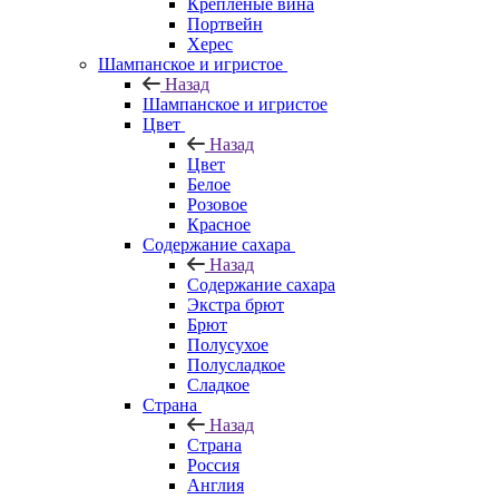
Крепленые вина
Портвейн
Херес
Шампанское и игристое
Назад
Шампанское и игристое
Цвет
Назад
Цвет
Белое
Розовое
Красное
Содержание сахара
Назад
Содержание сахара
Экстра брют
Брют
Полусухое
Полусладкое
Сладкое
Страна
Назад
Страна
Россия
Англия