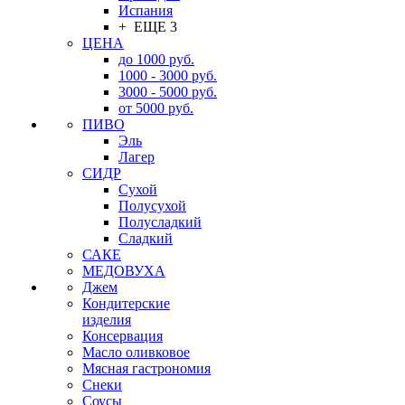
Испания
+ ЕЩЕ 3
ЦЕНА
до 1000 руб.
1000 - 3000 руб.
3000 - 5000 руб.
от 5000 руб.
ПИВО
Эль
Лагер
СИДР
Сухой
Полусухой
Полусладкий
Сладкий
САКЕ
МЕДОВУХА
Джем
Кондитерские
изделия
Консервация
Масло оливковое
Мясная гастрономия
Снеки
Соусы