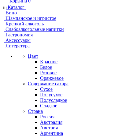
Корзина
0
Каталог
Вино
Шампанское и игристое
Крепкий алкоголь
Слабоалкогольные напитки
Гастрономия
Аксессуары
Литература
Цвет
Красное
Белое
Розовое
Оранжевое
Содержание сахара
Сухое
Полусухое
Полусладкое
Сладкое
Страна
Россия
Австралия
Австрия
Аргентина