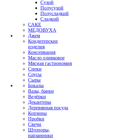
Сухой
Полусухой
Полусладкий
Сладкий
САКЕ
МЕДОВУХА
Джем
Кондитерские
изделия
Консервация
Масло оливковое
Мясная гастрономия
Снеки
Соусы
Сыры
Бокалы
Вазы, банки
Ведёрки
Декантеры
Деревянная посуда
Корзины
Пробки
Свечи
Штопоры,
нарзанники