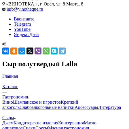
«ВИНОТЕКА.», г. Орёл, ул. 8 Марта, 8
info@vinotheque.ru
Вконтакте
Telegram
YouTube
Яндекс.Дзен
Сыр полутвердый Lalla
Главная
—
Каталог
—
Гастрономия
Вино
Шампанское и игристое
Крепкий
алкоголь
Слабоалкогольные напитки
Аксессуары
Литература
—
Сыры
Джем
Кондитерские изделия
Консервация
Масло
оливковое
Снеки
Соусы
Мясная гастрономия