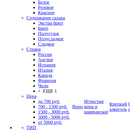
Белое
Розовое
Красное
Содержание сахара
Экстра брют
Брют
Полусухое
Полусладкое
Сладкое
Страна
Россия
Англия
Испания
Италия
Канада
Франция
Чили
+ ЕЩЕ 1
Цена
до 700 руб.
Игристые
Крепкий
700 - 1500 руб.
Вино
вина и
алкоголь
1500 - 3000 руб.
шампанское
3000 - 5000 руб.
от 5000 руб.
ТИП