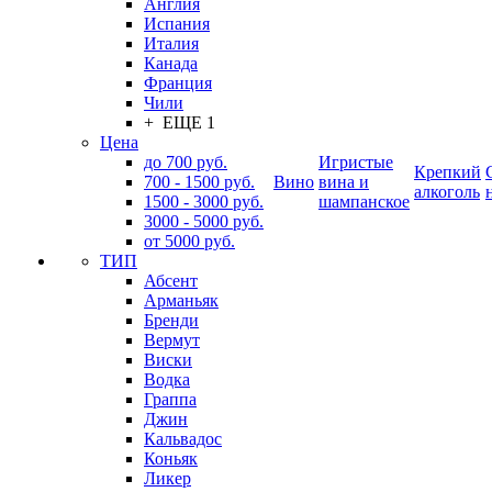
Англия
Испания
Италия
Канада
Франция
Чили
+ ЕЩЕ 1
Цена
до 700 руб.
Игристые
Крепкий
700 - 1500 руб.
Вино
вина и
алкоголь
1500 - 3000 руб.
шампанское
3000 - 5000 руб.
от 5000 руб.
ТИП
Абсент
Арманьяк
Бренди
Вермут
Виски
Водка
Граппа
Джин
Кальвадос
Коньяк
Ликер