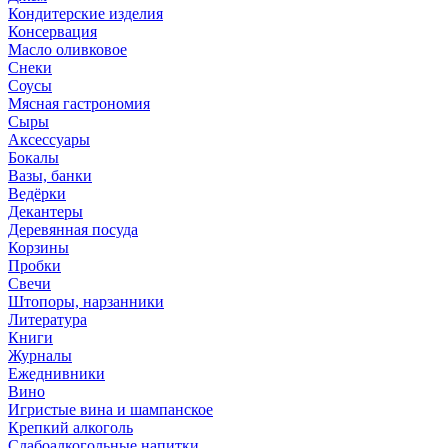
Кондитерские изделия
Консервация
Масло оливковое
Снеки
Соусы
Мясная гастрономия
Сыры
Аксессуары
Бокалы
Вазы, банки
Ведёрки
Декантеры
Деревянная посуда
Корзины
Пробки
Свечи
Штопоры, нарзанники
Литература
Книги
Журналы
Ежеднивники
Вино
Игристые вина и шампанское
Крепкий алкоголь
Слабоалкогольные напитки