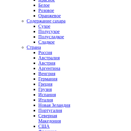
Белое
Розовое
Оранжевое
Содержание сахара
Сухое
Полусухое
Полусладкое
Сладкое
Страна
Россия
Австралия
Австрия
Аргентина
Венгрия
Германия
Греция
Грузия
Испания
Италия
Новая Зеландия
Португалия
Северная
Македония
США