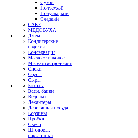
Сухой
Полусухой
Полусладкий
Сладкий
САКЕ
МЕДОВУХА
Джем
Кондитерские
изделия
Консервация
Масло оливковое
Мясная гастрономия
Снеки
Соусы
Сыры
Бокалы
Вазы, банки
Ведёрки
Декантеры
Деревянная посуда
Корзины
Пробки
Свечи
Штопоры,
нарзанники