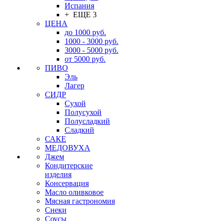
Испания
+ ЕЩЕ 3
ЦЕНА
до 1000 руб.
1000 - 3000 руб.
3000 - 5000 руб.
от 5000 руб.
ПИВО
Эль
Лагер
СИДР
Сухой
Полусухой
Полусладкий
Сладкий
САКЕ
МЕДОВУХА
Джем
Кондитерские
изделия
Консервация
Масло оливковое
Мясная гастрономия
Снеки
Соусы