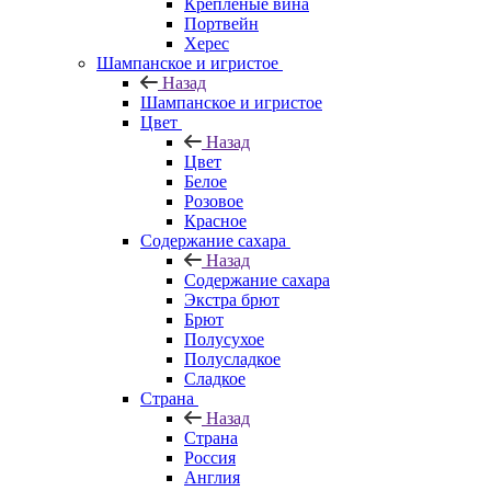
Крепленые вина
Портвейн
Херес
Шампанское и игристое
Назад
Шампанское и игристое
Цвет
Назад
Цвет
Белое
Розовое
Красное
Содержание сахара
Назад
Содержание сахара
Экстра брют
Брют
Полусухое
Полусладкое
Сладкое
Страна
Назад
Страна
Россия
Англия