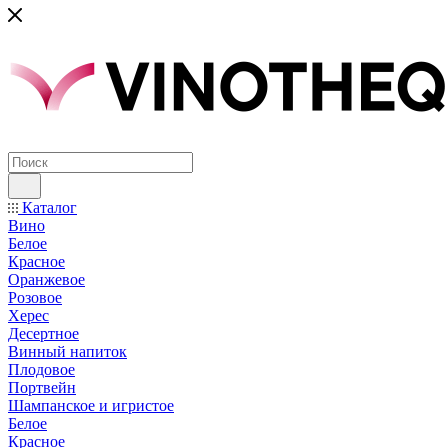
Каталог
Вино
Белое
Красное
Оранжевое
Розовое
Херес
Десертное
Винный напиток
Плодовое
Портвейн
Шампанское и игристое
Белое
Красное