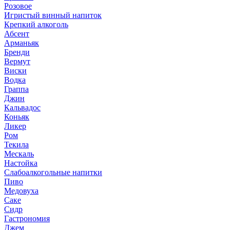
Розовое
Игристый винный напиток
Крепкий алкоголь
Абсент
Арманьяк
Бренди
Вермут
Виски
Водка
Граппа
Джин
Кальвадос
Коньяк
Ликер
Ром
Текила
Мескаль
Настойка
Слабоалкогольные напитки
Пиво
Медовуха
Саке
Сидр
Гастрономия
Джем