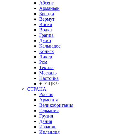
Абсент
Арманьяк
Бренди
Вермут
Виски
Водка
Граппа
Джин
Кальвадос
Коньяк
Ликер
Ром
Текила
Мескаль
Настойка
+ ЕЩЕ 9
СТРАНА
Россия
Армения
Великобритания
Германия
Грузия
Дания
Израиль
Ирландия