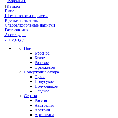
Корзина
0
Каталог
Вино
Шампанское и игристое
Крепкий алкоголь
Слабоалкогольные напитки
Гастрономия
Аксессуары
Литература
Цвет
Красное
Белое
Розовое
Оранжевое
Содержание сахара
Сухое
Полусухое
Полусладкое
Сладкое
Страна
Россия
Австралия
Австрия
Аргентина