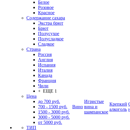
Белое
Розовое
Красное
Содержание сахара
Экстра брют
Брют
Полусухое
Полусладкое
Сладкое
Страна
Россия
Англия
Испания
Италия
Канада
Франция
Чили
+ ЕЩЕ 1
Цена
до 700 руб.
Игристые
Крепкий
700 - 1500 руб.
Вино
вина и
алкоголь
1500 - 3000 руб.
шампанское
3000 - 5000 руб.
от 5000 руб.
ТИП