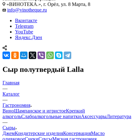
«ВИНОТЕКА.», г. Орёл, ул. 8 Марта, 8
info@vinotheque.ru
Вконтакте
Telegram
YouTube
Яндекс.Дзен
Сыр полутвердый Lalla
Главная
—
Каталог
—
Гастрономия
Вино
Шампанское и игристое
Крепкий
алкоголь
Слабоалкогольные напитки
Аксессуары
Литература
—
Сыры
Джем
Кондитерские изделия
Консервация
Масло
оливковое
Снеки
Соусы
Мясная гастрономия