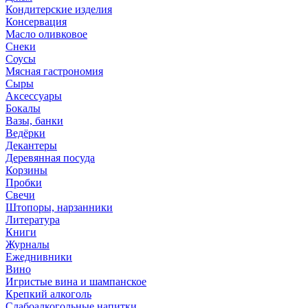
Кондитерские изделия
Консервация
Масло оливковое
Снеки
Соусы
Мясная гастрономия
Сыры
Аксессуары
Бокалы
Вазы, банки
Ведёрки
Декантеры
Деревянная посуда
Корзины
Пробки
Свечи
Штопоры, нарзанники
Литература
Книги
Журналы
Ежеднивники
Вино
Игристые вина и шампанское
Крепкий алкоголь
Слабоалкогольные напитки