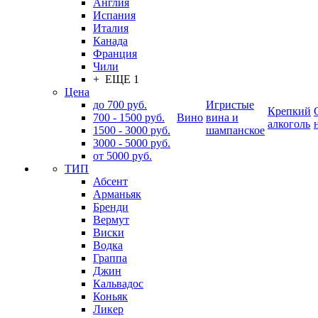
Англия
Испания
Италия
Канада
Франция
Чили
+ ЕЩЕ 1
Цена
до 700 руб.
Игристые
Крепкий
700 - 1500 руб.
Вино
вина и
алкоголь
1500 - 3000 руб.
шампанское
3000 - 5000 руб.
от 5000 руб.
ТИП
Абсент
Арманьяк
Бренди
Вермут
Виски
Водка
Граппа
Джин
Кальвадос
Коньяк
Ликер