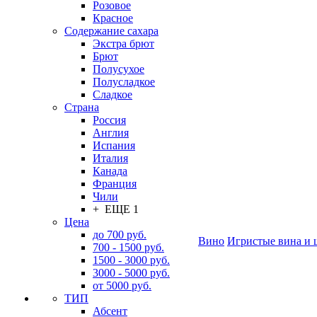
Розовое
Красное
Содержание сахара
Экстра брют
Брют
Полусухое
Полусладкое
Сладкое
Страна
Россия
Англия
Испания
Италия
Канада
Франция
Чили
+ ЕЩЕ 1
Цена
до 700 руб.
Вино
Игристые вина и 
700 - 1500 руб.
1500 - 3000 руб.
3000 - 5000 руб.
от 5000 руб.
ТИП
Абсент