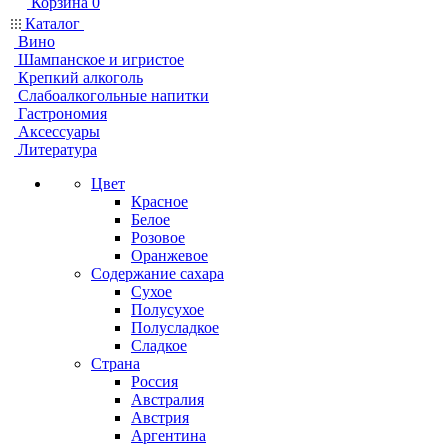
Корзина
0
Каталог
Вино
Шампанское и игристое
Крепкий алкоголь
Слабоалкогольные напитки
Гастрономия
Аксессуары
Литература
Цвет
Красное
Белое
Розовое
Оранжевое
Содержание сахара
Сухое
Полусухое
Полусладкое
Сладкое
Страна
Россия
Австралия
Австрия
Аргентина