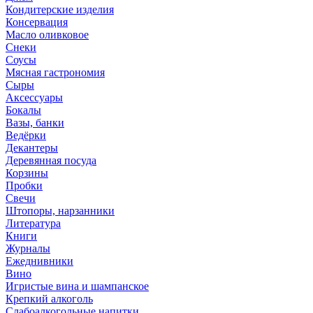
Кондитерские изделия
Консервация
Масло оливковое
Снеки
Соусы
Мясная гастрономия
Сыры
Аксессуары
Бокалы
Вазы, банки
Ведёрки
Декантеры
Деревянная посуда
Корзины
Пробки
Свечи
Штопоры, нарзанники
Литература
Книги
Журналы
Ежеднивники
Вино
Игристые вина и шампанское
Крепкий алкоголь
Слабоалкогольные напитки