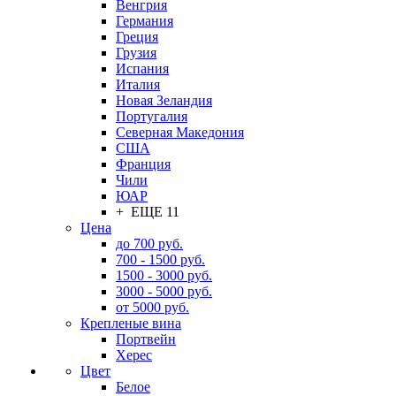
Венгрия
Германия
Греция
Грузия
Испания
Италия
Новая Зеландия
Португалия
Северная Македония
США
Франция
Чили
ЮАР
+ ЕЩЕ 11
Цена
до 700 руб.
700 - 1500 руб.
1500 - 3000 руб.
3000 - 5000 руб.
от 5000 руб.
Крепленые вина
Портвейн
Херес
Цвет
Белое