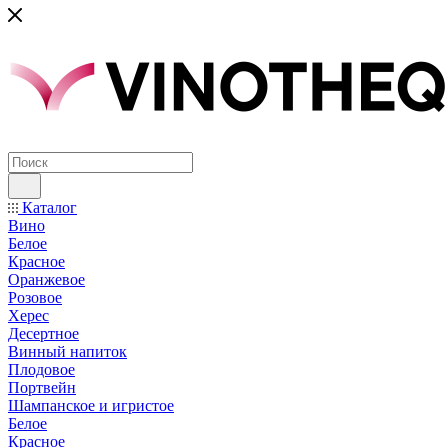
Каталог
Вино
Белое
Красное
Оранжевое
Розовое
Херес
Десертное
Винный напиток
Плодовое
Портвейн
Шампанское и игристое
Белое
Красное