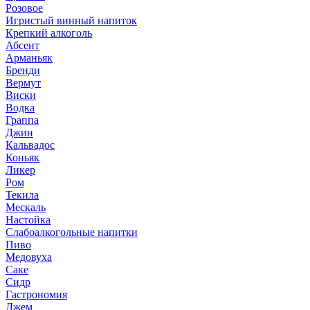
Розовое
Игристый винный напиток
Крепкий алкоголь
Абсент
Арманьяк
Бренди
Вермут
Виски
Водка
Граппа
Джин
Кальвадос
Коньяк
Ликер
Ром
Текила
Мескаль
Настойка
Слабоалкогольные напитки
Пиво
Медовуха
Саке
Сидр
Гастрономия
Джем