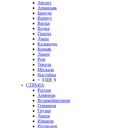
Абсент
Арманьяк
Бренди
Вермут
Виски
Водка
Граппа
Джин
Кальвадос
Коньяк
Ликер
Ром
Текила
Мескаль
Настойка
+ ЕЩЕ 9
СТРАНА
Россия
Армения
Великобритания
Германия
Грузия
Дания
Израиль
Ирландия