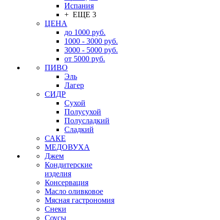
Испания
+ ЕЩЕ 3
ЦЕНА
до 1000 руб.
1000 - 3000 руб.
3000 - 5000 руб.
от 5000 руб.
ПИВО
Эль
Лагер
СИДР
Сухой
Полусухой
Полусладкий
Сладкий
САКЕ
МЕДОВУХА
Джем
Кондитерские
изделия
Консервация
Масло оливковое
Мясная гастрономия
Снеки
Соусы