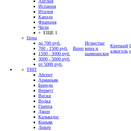
Англия
Испания
Италия
Канада
Франция
Чили
+ ЕЩЕ 1
Цена
до 700 руб.
Игристые
Крепкий
700 - 1500 руб.
Вино
вина и
алкоголь
1500 - 3000 руб.
шампанское
3000 - 5000 руб.
от 5000 руб.
ТИП
Абсент
Арманьяк
Бренди
Вермут
Виски
Водка
Граппа
Джин
Кальвадос
Коньяк
Ликер