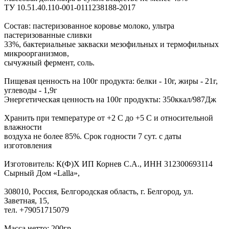
ТУ 10.51.40.110-001-0111238188-2017
Состав: пастеризованное коровье молоко, ультра
пастеризованные сливки
33%, бактериальные закваски мезофильных и термофильных
микроорганизмов,
сычужный фермент, соль.
Пищевая ценность на 100г продукта: белки - 10г, жиры - 21г,
углеводы - 1,9г
Энергетическая ценность на 100г продукты: 350ккал/987Дж
Хранить при температуре от +2 С до +5 С и относительной
влажности
воздуха не более 85%. Срок годности 7 сут. с даты
изготовления
Изготовитель: К(Ф)Х ИП Корнев С.А., ИНН 312300693114
Сырный Дом «Lalla»,
308010, Россия, Белгородская область, г. Белгород, ул.
Заветная, 15,
тел. +79051715079
Масса нетто: 200гр.