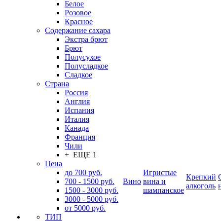
Белое
Розовое
Красное
Содержание сахара
Экстра брют
Брют
Полусухое
Полусладкое
Сладкое
Страна
Россия
Англия
Испания
Италия
Канада
Франция
Чили
+ ЕЩЕ 1
Цена
до 700 руб.
Игристые
Крепкий
700 - 1500 руб.
Вино
вина и
алкоголь
1500 - 3000 руб.
шампанское
3000 - 5000 руб.
от 5000 руб.
ТИП