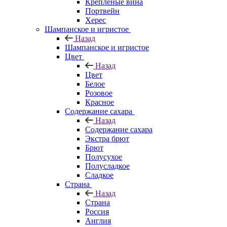
Крепленые вина
Портвейн
Херес
Шампанское и игристое
Назад
Шампанское и игристое
Цвет
Назад
Цвет
Белое
Розовое
Красное
Содержание сахара
Назад
Содержание сахара
Экстра брют
Брют
Полусухое
Полусладкое
Сладкое
Страна
Назад
Страна
Россия
Англия