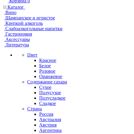
Корзина
0
Каталог
Вино
Шампанское и игристое
Крепкий алкоголь
Слабоалкогольные напитки
Гастрономия
Аксессуары
Литература
Цвет
Красное
Белое
Розовое
Оранжевое
Содержание сахара
Сухое
Полусухое
Полусладкое
Сладкое
Страна
Россия
Австралия
Австрия
Аргентина