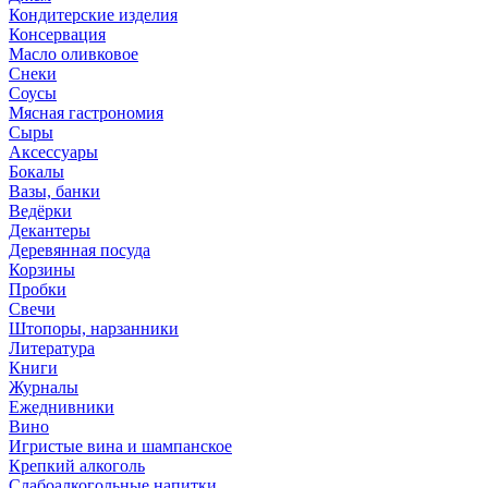
Кондитерские изделия
Консервация
Масло оливковое
Снеки
Соусы
Мясная гастрономия
Сыры
Аксессуары
Бокалы
Вазы, банки
Ведёрки
Декантеры
Деревянная посуда
Корзины
Пробки
Свечи
Штопоры, нарзанники
Литература
Книги
Журналы
Ежеднивники
Вино
Игристые вина и шампанское
Крепкий алкоголь
Слабоалкогольные напитки