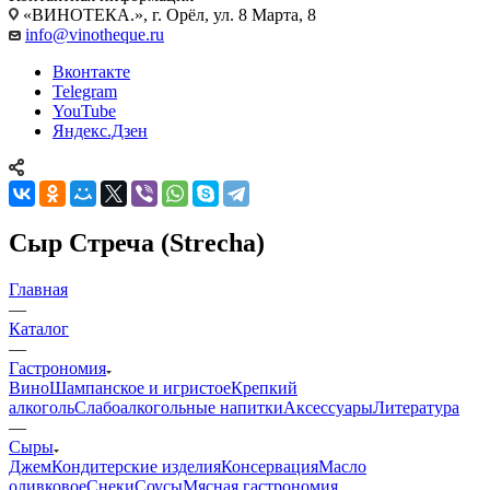
«ВИНОТЕКА.», г. Орёл, ул. 8 Марта, 8
info@vinotheque.ru
Вконтакте
Telegram
YouTube
Яндекс.Дзен
Сыр Стреча (Strecha)
Главная
—
Каталог
—
Гастрономия
Вино
Шампанское и игристое
Крепкий
алкоголь
Слабоалкогольные напитки
Аксессуары
Литература
—
Сыры
Джем
Кондитерские изделия
Консервация
Масло
оливковое
Снеки
Соусы
Мясная гастрономия