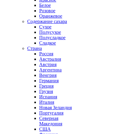
Белое
Розовое
Оранжевое
Содержание сахара
Сухое
Полусухое
Полусладкое
Сладкое
Страна
Россия
Австралия
Австрия
Аргентина
Венгрия
Германия
Греция
Грузия
Испания
Италия
Новая Зеландия
Португалия
Северная
Македония
США