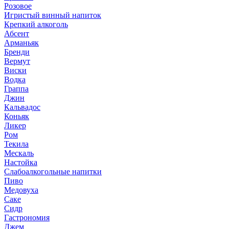
Розовое
Игристый винный напиток
Крепкий алкоголь
Абсент
Арманьяк
Бренди
Вермут
Виски
Водка
Граппа
Джин
Кальвадос
Коньяк
Ликер
Ром
Текила
Мескаль
Настойка
Слабоалкогольные напитки
Пиво
Медовуха
Саке
Сидр
Гастрономия
Джем