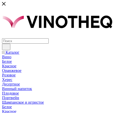
Каталог
Вино
Белое
Красное
Оранжевое
Розовое
Херес
Десертное
Винный напиток
Плодовое
Портвейн
Шампанское и игристое
Белое
Красное