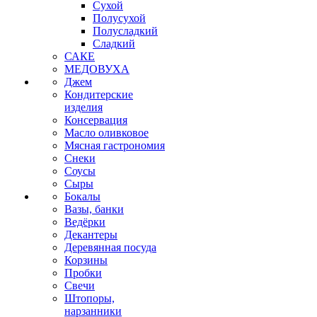
Сухой
Полусухой
Полусладкий
Сладкий
САКЕ
МЕДОВУХА
Джем
Кондитерские
изделия
Консервация
Масло оливковое
Мясная гастрономия
Снеки
Соусы
Сыры
Бокалы
Вазы, банки
Ведёрки
Декантеры
Деревянная посуда
Корзины
Пробки
Свечи
Штопоры,
нарзанники