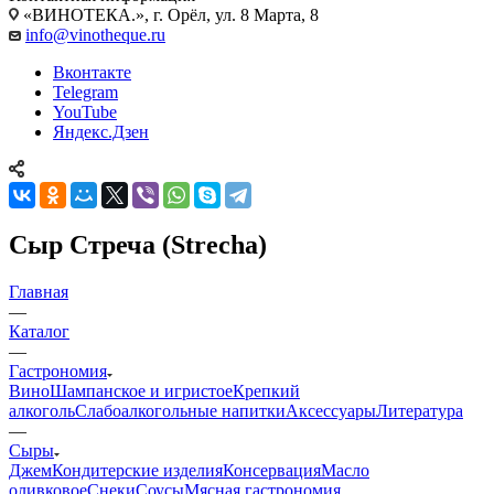
«ВИНОТЕКА.», г. Орёл, ул. 8 Марта, 8
info@vinotheque.ru
Вконтакте
Telegram
YouTube
Яндекс.Дзен
Сыр Стреча (Strecha)
Главная
—
Каталог
—
Гастрономия
Вино
Шампанское и игристое
Крепкий
алкоголь
Слабоалкогольные напитки
Аксессуары
Литература
—
Сыры
Джем
Кондитерские изделия
Консервация
Масло
оливковое
Снеки
Соусы
Мясная гастрономия