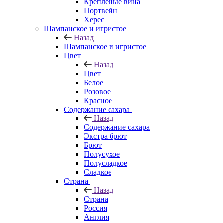
Крепленые вина
Портвейн
Херес
Шампанское и игристое
Назад
Шампанское и игристое
Цвет
Назад
Цвет
Белое
Розовое
Красное
Содержание сахара
Назад
Содержание сахара
Экстра брют
Брют
Полусухое
Полусладкое
Сладкое
Страна
Назад
Страна
Россия
Англия