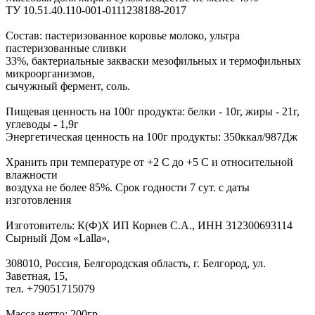
ТУ 10.51.40.110-001-0111238188-2017
Состав: пастеризованное коровье молоко, ультра
пастеризованные сливки
33%, бактериальные закваски мезофильных и термофильных
микроорганизмов,
сычужный фермент, соль.
Пищевая ценность на 100г продукта: белки - 10г, жиры - 21г,
углеводы - 1,9г
Энергетическая ценность на 100г продукты: 350ккал/987Дж
Хранить при температуре от +2 С до +5 С и относительной
влажности
воздуха не более 85%. Срок годности 7 сут. с даты
изготовления
Изготовитель: К(Ф)Х ИП Корнев С.А., ИНН 312300693114
Сырный Дом «Lalla»,
308010, Россия, Белгородская область, г. Белгород, ул.
Заветная, 15,
тел. +79051715079
Масса нетто: 200гр.