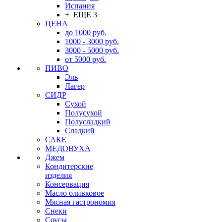
Испания
+ ЕЩЕ 3
ЦЕНА
до 1000 руб.
1000 - 3000 руб.
3000 - 5000 руб.
от 5000 руб.
ПИВО
Эль
Лагер
СИДР
Сухой
Полусухой
Полусладкий
Сладкий
САКЕ
МЕДОВУХА
Джем
Кондитерские
изделия
Консервация
Масло оливковое
Мясная гастрономия
Снеки
Соусы