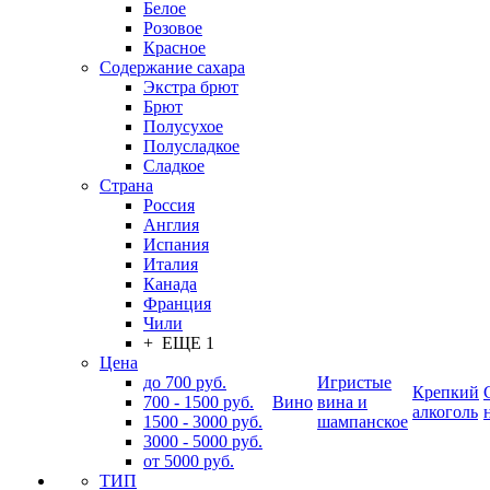
Белое
Розовое
Красное
Содержание сахара
Экстра брют
Брют
Полусухое
Полусладкое
Сладкое
Страна
Россия
Англия
Испания
Италия
Канада
Франция
Чили
+ ЕЩЕ 1
Цена
до 700 руб.
Игристые
Крепкий
700 - 1500 руб.
Вино
вина и
алкоголь
1500 - 3000 руб.
шампанское
3000 - 5000 руб.
от 5000 руб.
ТИП