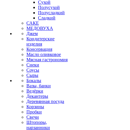
Сухой
Полусухой
Полусладкий
Сладкий
САКЕ
МЕДОВУХА
Джем
Кондитерские
изделия
Консервация
Масло оливковое
Мясная гастрономия
Снеки
Соусы
Сыры
Бокалы
Вазы, банки
Ведёрки
Декантеры
Деревянная посуда
Корзины
Пробки
Свечи
Штопоры,
нарзанники