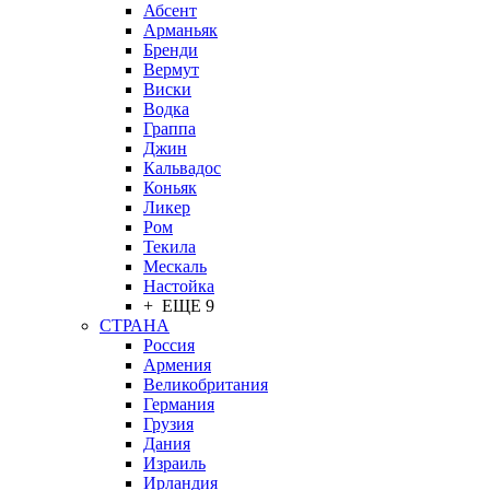
Абсент
Арманьяк
Бренди
Вермут
Виски
Водка
Граппа
Джин
Кальвадос
Коньяк
Ликер
Ром
Текила
Мескаль
Настойка
+ ЕЩЕ 9
СТРАНА
Россия
Армения
Великобритания
Германия
Грузия
Дания
Израиль
Ирландия