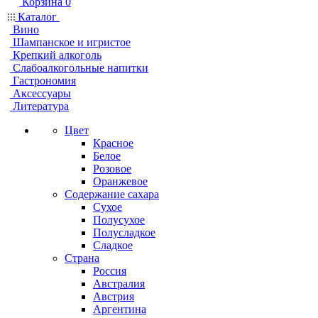
Корзина
0
Каталог
Вино
Шампанское и игристое
Крепкий алкоголь
Слабоалкогольные напитки
Гастрономия
Аксессуары
Литература
Цвет
Красное
Белое
Розовое
Оранжевое
Содержание сахара
Сухое
Полусухое
Полусладкое
Сладкое
Страна
Россия
Австралия
Австрия
Аргентина