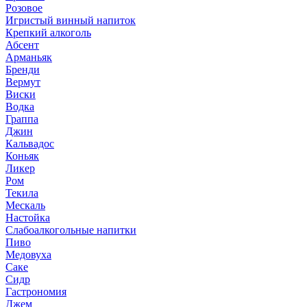
Розовое
Игристый винный напиток
Крепкий алкоголь
Абсент
Арманьяк
Бренди
Вермут
Виски
Водка
Граппа
Джин
Кальвадос
Коньяк
Ликер
Ром
Текила
Мескаль
Настойка
Слабоалкогольные напитки
Пиво
Медовуха
Саке
Сидр
Гастрономия
Джем