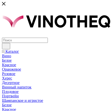
Каталог
Вино
Белое
Красное
Оранжевое
Розовое
Херес
Десертное
Винный напиток
Плодовое
Портвейн
Шампанское и игристое
Белое
Красное