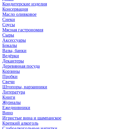
Кондитерские изделия
Консервация
Масло оливковое
Снеки
Соусы
Мясная гастрономия
Сыры
Аксессуары
Бокалы
Вазы, банки
Ведёрки
Декантеры
Деревянная посуда
Корзины
Пробки
Свечи
Штопоры, нарзанники
Литература
Книги
Журналы
Ежеднивники
Вино
Игристые вина и шампанское
Крепкий алкоголь
Слабоалкогольные напитки