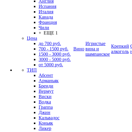
Англия
Испания
Италия
Канада
Франция
Чили
+ ЕЩЕ 1
Цена
до 700 руб.
Игристые
Крепкий
700 - 1500 руб.
Вино
вина и
алкоголь
1500 - 3000 руб.
шампанское
3000 - 5000 руб.
от 5000 руб.
ТИП
Абсент
Арманьяк
Бренди
Вермут
Виски
Водка
Граппа
Джин
Кальвадос
Коньяк
Ликер