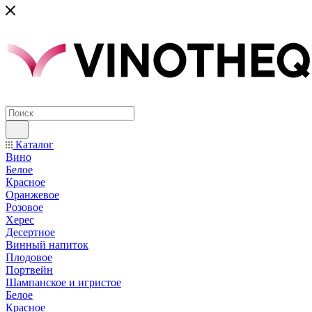
Каталог
Вино
Белое
Красное
Оранжевое
Розовое
Херес
Десертное
Винный напиток
Плодовое
Портвейн
Шампанское и игристое
Белое
Красное