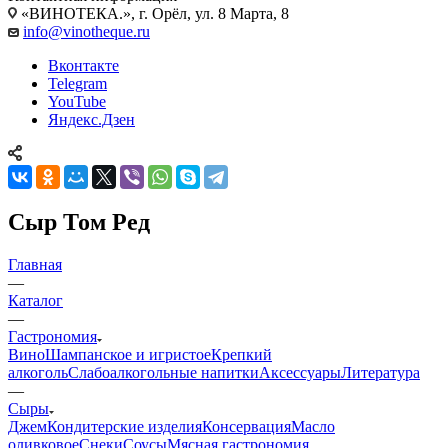
«ВИНОТЕКА.», г. Орёл, ул. 8 Марта, 8
info@vinotheque.ru
Вконтакте
Telegram
YouTube
Яндекс.Дзен
Сыр Том Ред
Главная
—
Каталог
—
Гастрономия
Вино
Шампанское и игристое
Крепкий
алкоголь
Слабоалкогольные напитки
Аксессуары
Литература
—
Сыры
Джем
Кондитерские изделия
Консервация
Масло
оливковое
Снеки
Соусы
Мясная гастрономия