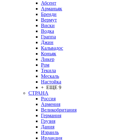
Абсент
Арманьяк
Бренди
Вермут
Виски
Водка
Граппа
Джин
Кальвадос
Коньяк
Ликер
Ром
Текила
Мескаль
Настойка
+ ЕЩЕ 9
СТРАНА
Россия
Армения
Великобритания
Германия
Грузия
Дания
Израиль
Ирландия