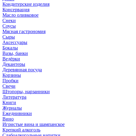
Кондитерские изделия
Консервация
Масло оливковое
Снеки
Соусы
Мясная гастрономия
Сыры
Аксессуары
Бокалы
Вазы, банки
Ведёрки
Декантеры
Деревянная посуда
Корзины
Пробки
Свечи
Штопоры, нарзанники
Литература
Книги
Журналы
Ежеднивники
Вино
Игристые вина и шампанское
Крепкий алкоголь
Слабоалкогольные напитки