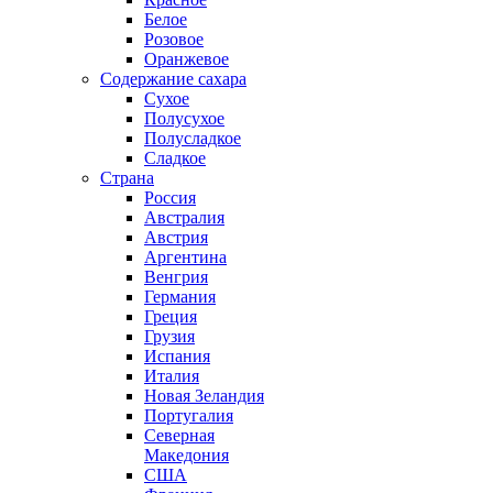
Белое
Розовое
Оранжевое
Содержание сахара
Сухое
Полусухое
Полусладкое
Сладкое
Страна
Россия
Австралия
Австрия
Аргентина
Венгрия
Германия
Греция
Грузия
Испания
Италия
Новая Зеландия
Португалия
Северная
Македония
США