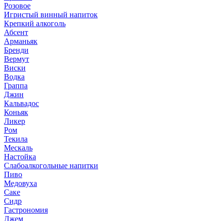
Розовое
Игристый винный напиток
Крепкий алкоголь
Абсент
Арманьяк
Бренди
Вермут
Виски
Водка
Граппа
Джин
Кальвадос
Коньяк
Ликер
Ром
Текила
Мескаль
Настойка
Слабоалкогольные напитки
Пиво
Медовуха
Саке
Сидр
Гастрономия
Джем