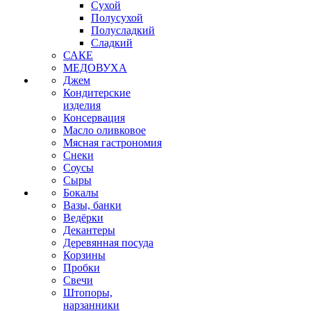
Сухой
Полусухой
Полусладкий
Сладкий
САКЕ
МЕДОВУХА
Джем
Кондитерские
изделия
Консервация
Масло оливковое
Мясная гастрономия
Снеки
Соусы
Сыры
Бокалы
Вазы, банки
Ведёрки
Декантеры
Деревянная посуда
Корзины
Пробки
Свечи
Штопоры,
нарзанники