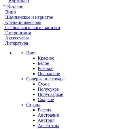
Корзина
0
Каталог
Вино
Шампанское и игристое
Крепкий алкоголь
Слабоалкогольные напитки
Гастрономия
Аксессуары
Литература
Цвет
Красное
Белое
Розовое
Оранжевое
Содержание сахара
Сухое
Полусухое
Полусладкое
Сладкое
Страна
Россия
Австралия
Австрия
Аргентина