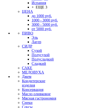
Испания
+ ЕЩЕ 3
ЦЕНА
до 1000 руб.
1000 - 3000 руб.
3000 - 5000 руб.
от 5000 руб.
ПИВО
Эль
Лагер
СИДР
Сухой
Полусухой
Полусладкий
Сладкий
САКЕ
МЕДОВУХА
Джем
Кондитерские
изделия
Консервация
Масло оливковое
Мясная гастрономия
Снеки
Соусы