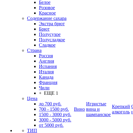
Белое
Розовое
Красное
Содержание сахара
Экстра брют
Брют
Полусухое
Полусладкое
Сладкое
Страна
Россия
Англия
Испания
Италия
Канада
Франция
Чили
+ ЕЩЕ 1
Цена
до 700 руб.
Игристые
Крепкий
700 - 1500 руб.
Вино
вина и
алкоголь
1500 - 3000 руб.
шампанское
3000 - 5000 руб.
от 5000 руб.
ТИП