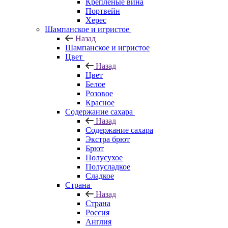
Крепленые вина
Портвейн
Херес
Шампанское и игристое
Назад
Шампанское и игристое
Цвет
Назад
Цвет
Белое
Розовое
Красное
Содержание сахара
Назад
Содержание сахара
Экстра брют
Брют
Полусухое
Полусладкое
Сладкое
Страна
Назад
Страна
Россия
Англия