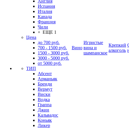
Англия
Испания
Италия
Канада
Франция
Чили
+ ЕЩЕ 1
Цена
до 700 руб.
Игристые
Крепкий
700 - 1500 руб.
Вино
вина и
алкоголь
1500 - 3000 руб.
шампанское
3000 - 5000 руб.
от 5000 руб.
ТИП
Абсент
Арманьяк
Бренди
Вермут
Виски
Водка
Граппа
Джин
Кальвадос
Коньяк
Ликер