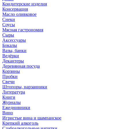
Кондитерские изделия
Консервация
Масло оливковое
Снеки
Соусы
Мясная гастрономия
Сыры
Аксессуары
Бокалы
Вазы, банки
Ведёрки
Декантеры
Деревянная посуда
Корзины
Пробки
Свечи
Штопоры, нарзанники
Литература
Книги
Журналы
Ежеднивники
Вино
Игристые вина и шампанское
Крепкий алкоголь
Слабоалкогольные напитки