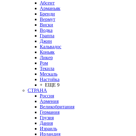
Абсент
Арманьяк
Бренди
Вермут
Виски
Водка
Граппа
Джин
Кальвадос
Коньяк
Ликер
Ром
Текила
Мескаль
Настойка
+ ЕЩЕ 9
СТРАНА
Россия
Армения
Великобритания
Германия
Грузия
Дания
Израиль
Ирландия