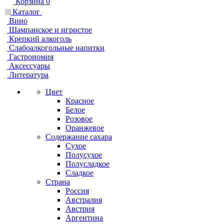
Корзина
0
Каталог
Вино
Шампанское и игристое
Крепкий алкоголь
Слабоалкогольные напитки
Гастрономия
Аксессуары
Литература
Цвет
Красное
Белое
Розовое
Оранжевое
Содержание сахара
Сухое
Полусухое
Полусладкое
Сладкое
Страна
Россия
Австралия
Австрия
Аргентина