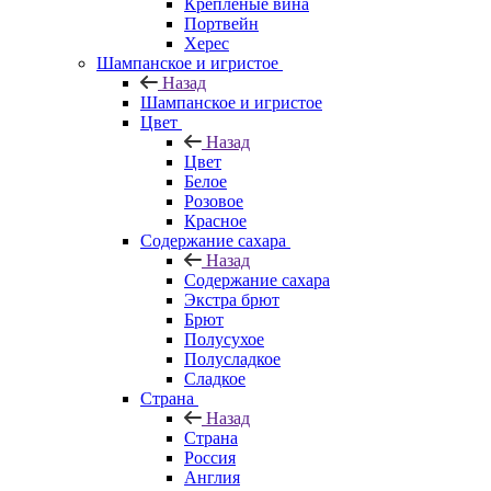
Крепленые вина
Портвейн
Херес
Шампанское и игристое
Назад
Шампанское и игристое
Цвет
Назад
Цвет
Белое
Розовое
Красное
Содержание сахара
Назад
Содержание сахара
Экстра брют
Брют
Полусухое
Полусладкое
Сладкое
Страна
Назад
Страна
Россия
Англия