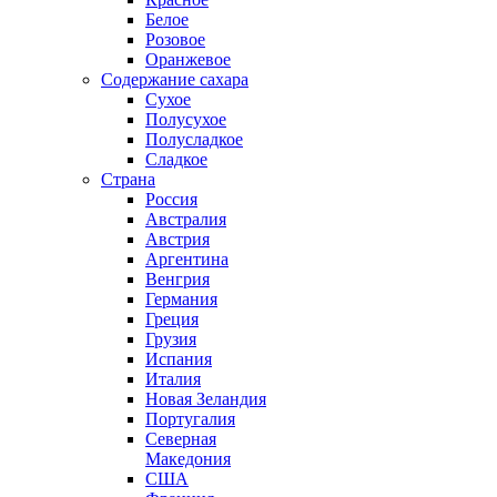
Белое
Розовое
Оранжевое
Содержание сахара
Сухое
Полусухое
Полусладкое
Сладкое
Страна
Россия
Австралия
Австрия
Аргентина
Венгрия
Германия
Греция
Грузия
Испания
Италия
Новая Зеландия
Португалия
Северная
Македония
США