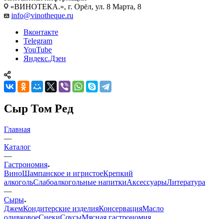
«ВИНОТЕКА.», г. Орёл, ул. 8 Марта, 8
info@vinotheque.ru
Вконтакте
Telegram
YouTube
Яндекс.Дзен
Сыр Том Ред
Главная
—
Каталог
—
Гастрономия
Вино
Шампанское и игристое
Крепкий
алкоголь
Слабоалкогольные напитки
Аксессуары
Литература
—
Сыры
Джем
Кондитерские изделия
Консервация
Масло
оливковое
Снеки
Соусы
Мясная гастрономия