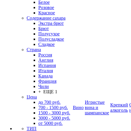
Белое
Розовое
Красное
Содержание сахара
Экстра брют
Брют
Полусухое
Полусладкое
Сладкое
Страна
Россия
Англия
Испания
Италия
Канада
Франция
Чили
+ ЕЩЕ 1
Цена
до 700 руб.
Игристые
Крепкий
700 - 1500 руб.
Вино
вина и
алкоголь
1500 - 3000 руб.
шампанское
3000 - 5000 руб.
от 5000 руб.
ТИП