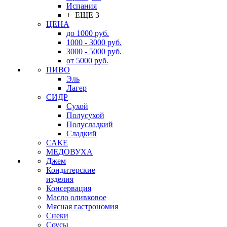
Испания
+ ЕЩЕ 3
ЦЕНА
до 1000 руб.
1000 - 3000 руб.
3000 - 5000 руб.
от 5000 руб.
ПИВО
Эль
Лагер
СИДР
Сухой
Полусухой
Полусладкий
Сладкий
САКЕ
МЕДОВУХА
Джем
Кондитерские
изделия
Консервация
Масло оливковое
Мясная гастрономия
Снеки
Соусы