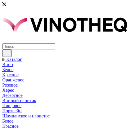
Каталог
Вино
Белое
Красное
Оранжевое
Розовое
Херес
Десертное
Винный напиток
Плодовое
Портвейн
Шампанское и игристое
Белое
Красное