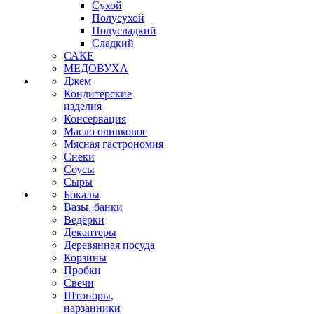
Сухой
Полусухой
Полусладкий
Сладкий
САКЕ
МЕДОВУХА
Джем
Кондитерские
изделия
Консервация
Масло оливковое
Мясная гастрономия
Снеки
Соусы
Сыры
Бокалы
Вазы, банки
Ведёрки
Декантеры
Деревянная посуда
Корзины
Пробки
Свечи
Штопоры,
нарзанники