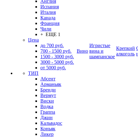
Англия
Испания
Италия
Канада
Франция
Чили
+ ЕЩЕ 1
Цена
до 700 руб.
Игристые
Крепкий
700 - 1500 руб.
Вино
вина и
алкоголь
1500 - 3000 руб.
шампанское
3000 - 5000 руб.
от 5000 руб.
ТИП
Абсент
Арманьяк
Бренди
Вермут
Виски
Водка
Граппа
Джин
Кальвадос
Коньяк
Ликер