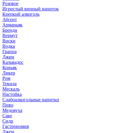
Розовое
Игристый винный напиток
Крепкий алкоголь
Абсент
Арманьяк
Бренди
Вермут
Виски
Водка
Граппа
Джин
Кальвадос
Коньяк
Ликер
Ром
Текила
Мескаль
Настойка
Слабоалкогольные напитки
Пиво
Медовуха
Саке
Сидр
Гастрономия
Джем