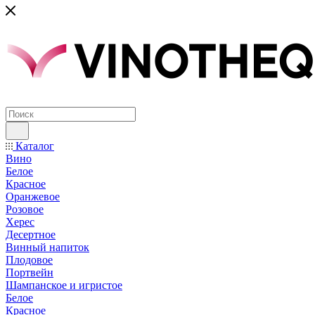
Каталог
Вино
Белое
Красное
Оранжевое
Розовое
Херес
Десертное
Винный напиток
Плодовое
Портвейн
Шампанское и игристое
Белое
Красное