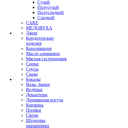
Сухой
Полусухой
Полусладкий
Сладкий
САКЕ
МЕДОВУХА
Джем
Кондитерские
изделия
Консервация
Масло оливковое
Мясная гастрономия
Снеки
Соусы
Сыры
Бокалы
Вазы, банки
Ведёрки
Декантеры
Деревянная посуда
Корзины
Пробки
Свечи
Штопоры,
нарзанники