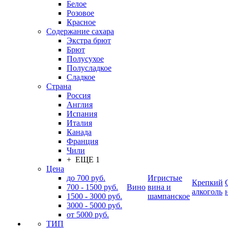
Белое
Розовое
Красное
Содержание сахара
Экстра брют
Брют
Полусухое
Полусладкое
Сладкое
Страна
Россия
Англия
Испания
Италия
Канада
Франция
Чили
+ ЕЩЕ 1
Цена
до 700 руб.
Игристые
Крепкий
700 - 1500 руб.
Вино
вина и
алкоголь
1500 - 3000 руб.
шампанское
3000 - 5000 руб.
от 5000 руб.
ТИП