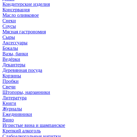
Кондитерские изделия
Консервация
Масло оливковое
Снеки
Соусы
Мясная гастрономия
Сыры
Аксессуары
Бокалы
Вазы, банки
Ведёрки
Декантеры
Деревянная посуда
Корзины
Пробки
Свечи
Штопоры, нарзанники
Литература
Книги
Журналы
Ежеднивники
Вино
Игристые вина и шампанское
Крепкий алкоголь
Слабоалкогольные напитки