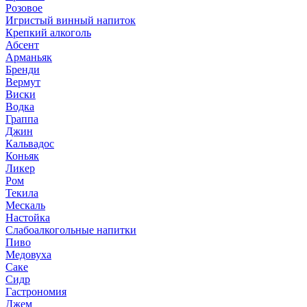
Розовое
Игристый винный напиток
Крепкий алкоголь
Абсент
Арманьяк
Бренди
Вермут
Виски
Водка
Граппа
Джин
Кальвадос
Коньяк
Ликер
Ром
Текила
Мескаль
Настойка
Слабоалкогольные напитки
Пиво
Медовуха
Саке
Сидр
Гастрономия
Джем