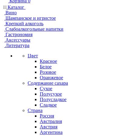
Корзина
0
Каталог
Вино
Шампанское и игристое
Крепкий алкоголь
Слабоалкогольные напитки
Гастрономия
Аксессуары
Литература
Цвет
Красное
Белое
Розовое
Оранжевое
Содержание сахара
Сухое
Полусухое
Полусладкое
Сладкое
Страна
Россия
Австралия
Австрия
Аргентина