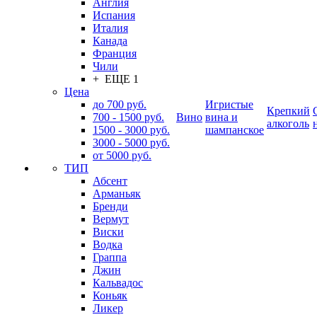
Англия
Испания
Италия
Канада
Франция
Чили
+ ЕЩЕ 1
Цена
до 700 руб.
Игристые
Крепкий
700 - 1500 руб.
Вино
вина и
алкоголь
1500 - 3000 руб.
шампанское
3000 - 5000 руб.
от 5000 руб.
ТИП
Абсент
Арманьяк
Бренди
Вермут
Виски
Водка
Граппа
Джин
Кальвадос
Коньяк
Ликер