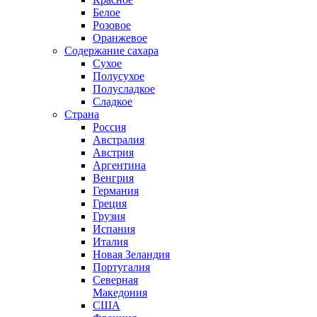
Белое
Розовое
Оранжевое
Содержание сахара
Сухое
Полусухое
Полусладкое
Сладкое
Страна
Россия
Австралия
Австрия
Аргентина
Венгрия
Германия
Греция
Грузия
Испания
Италия
Новая Зеландия
Португалия
Северная
Македония
США