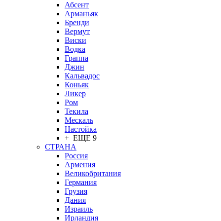
Абсент
Арманьяк
Бренди
Вермут
Виски
Водка
Граппа
Джин
Кальвадос
Коньяк
Ликер
Ром
Текила
Мескаль
Настойка
+ ЕЩЕ 9
СТРАНА
Россия
Армения
Великобритания
Германия
Грузия
Дания
Израиль
Ирландия