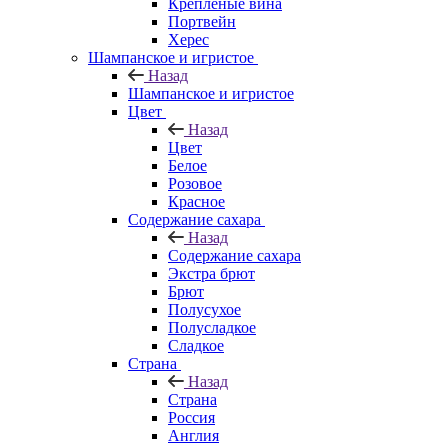
Крепленые вина
Портвейн
Херес
Шампанское и игристое
Назад
Шампанское и игристое
Цвет
Назад
Цвет
Белое
Розовое
Красное
Содержание сахара
Назад
Содержание сахара
Экстра брют
Брют
Полусухое
Полусладкое
Сладкое
Страна
Назад
Страна
Россия
Англия