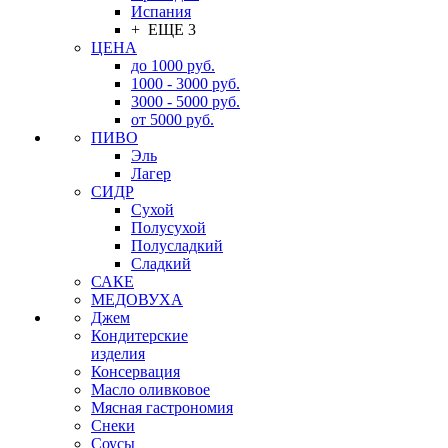
Испания
+ ЕЩЕ 3
ЦЕНА
до 1000 руб.
1000 - 3000 руб.
3000 - 5000 руб.
от 5000 руб.
ПИВО
Эль
Лагер
СИДР
Сухой
Полусухой
Полусладкий
Сладкий
САКЕ
МЕДОВУХА
Джем
Кондитерские
изделия
Консервация
Масло оливковое
Мясная гастрономия
Снеки
Соусы