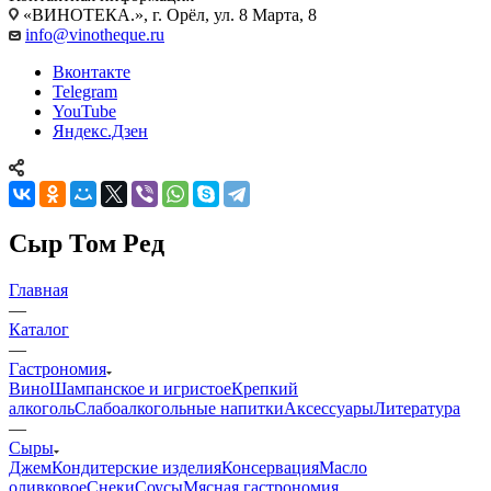
«ВИНОТЕКА.», г. Орёл, ул. 8 Марта, 8
info@vinotheque.ru
Вконтакте
Telegram
YouTube
Яндекс.Дзен
Сыр Том Ред
Главная
—
Каталог
—
Гастрономия
Вино
Шампанское и игристое
Крепкий
алкоголь
Слабоалкогольные напитки
Аксессуары
Литература
—
Сыры
Джем
Кондитерские изделия
Консервация
Масло
оливковое
Снеки
Соусы
Мясная гастрономия