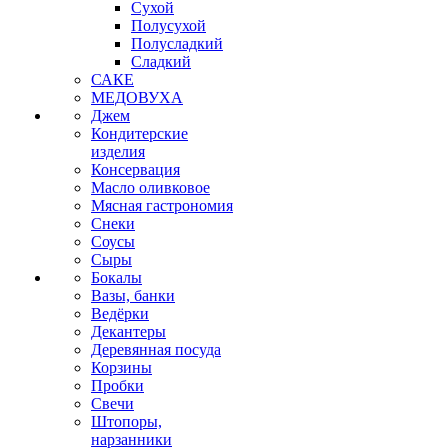
Сухой
Полусухой
Полусладкий
Сладкий
САКЕ
МЕДОВУХА
Джем
Кондитерские
изделия
Консервация
Масло оливковое
Мясная гастрономия
Снеки
Соусы
Сыры
Бокалы
Вазы, банки
Ведёрки
Декантеры
Деревянная посуда
Корзины
Пробки
Свечи
Штопоры,
нарзанники