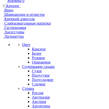
Корзина
0
Каталог
Вино
Шампанское и игристое
Крепкий алкоголь
Слабоалкогольные напитки
Гастрономия
Аксессуары
Литература
Цвет
Красное
Белое
Розовое
Оранжевое
Содержание сахара
Сухое
Полусухое
Полусладкое
Сладкое
Страна
Россия
Австралия
Австрия
Аргентина