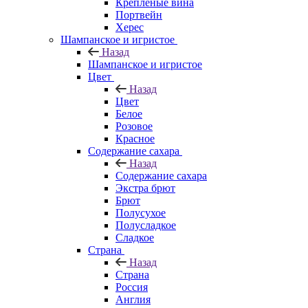
Крепленые вина
Портвейн
Херес
Шампанское и игристое
Назад
Шампанское и игристое
Цвет
Назад
Цвет
Белое
Розовое
Красное
Содержание сахара
Назад
Содержание сахара
Экстра брют
Брют
Полусухое
Полусладкое
Сладкое
Страна
Назад
Страна
Россия
Англия