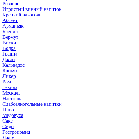
Розовое
Игристый винный напиток
Крепкий алкоголь
Абсент
Арманьяк
Бренди
Вермут
Виски
Водка
Граппа
Джин
Кальвадос
Коньяк
Ликер
Ром
Текила
Мескаль
Настойка
Слабоалкогольные напитки
Пиво
Медовуха
Саке
Сидр
Гастрономия
Джем