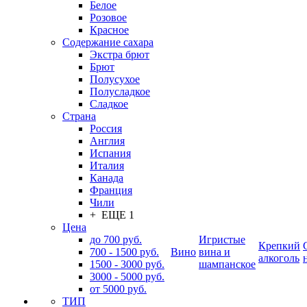
Белое
Розовое
Красное
Содержание сахара
Экстра брют
Брют
Полусухое
Полусладкое
Сладкое
Страна
Россия
Англия
Испания
Италия
Канада
Франция
Чили
+ ЕЩЕ 1
Цена
до 700 руб.
Игристые
Крепкий
700 - 1500 руб.
Вино
вина и
алкоголь
1500 - 3000 руб.
шампанское
3000 - 5000 руб.
от 5000 руб.
ТИП