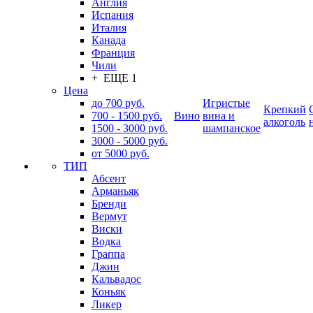
Англия
Испания
Италия
Канада
Франция
Чили
+ ЕЩЕ 1
Цена
до 700 руб.
Игристые
Крепкий
700 - 1500 руб.
Вино
вина и
алкоголь
1500 - 3000 руб.
шампанское
3000 - 5000 руб.
от 5000 руб.
ТИП
Абсент
Арманьяк
Бренди
Вермут
Виски
Водка
Граппа
Джин
Кальвадос
Коньяк
Ликер