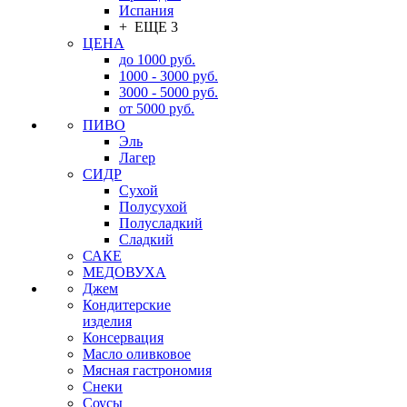
Испания
+ ЕЩЕ 3
ЦЕНА
до 1000 руб.
1000 - 3000 руб.
3000 - 5000 руб.
от 5000 руб.
ПИВО
Эль
Лагер
СИДР
Сухой
Полусухой
Полусладкий
Сладкий
САКЕ
МЕДОВУХА
Джем
Кондитерские
изделия
Консервация
Масло оливковое
Мясная гастрономия
Снеки
Соусы