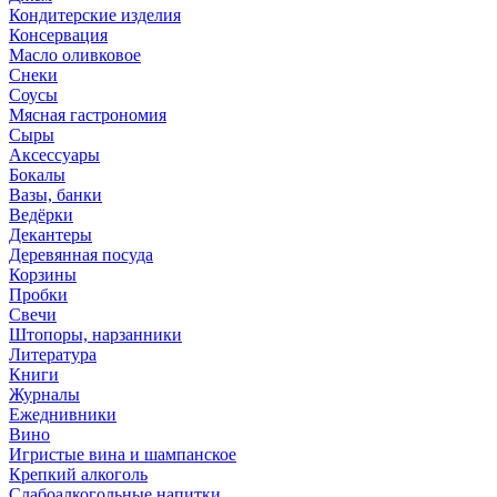
Кондитерские изделия
Консервация
Масло оливковое
Снеки
Соусы
Мясная гастрономия
Сыры
Аксессуары
Бокалы
Вазы, банки
Ведёрки
Декантеры
Деревянная посуда
Корзины
Пробки
Свечи
Штопоры, нарзанники
Литература
Книги
Журналы
Ежеднивники
Вино
Игристые вина и шампанское
Крепкий алкоголь
Слабоалкогольные напитки