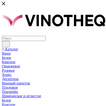
Каталог
Вино
Белое
Красное
Оранжевое
Розовое
Херес
Десертное
Винный напиток
Плодовое
Портвейн
Шампанское и игристое
Белое
Красное