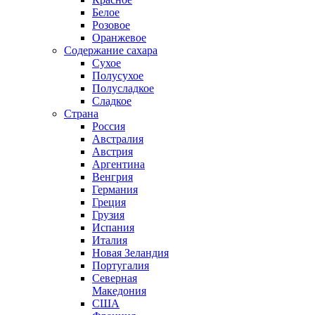
Белое
Розовое
Оранжевое
Содержание сахара
Сухое
Полусухое
Полусладкое
Сладкое
Страна
Россия
Австралия
Австрия
Аргентина
Венгрия
Германия
Греция
Грузия
Испания
Италия
Новая Зеландия
Португалия
Северная
Македония
США