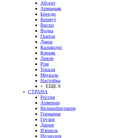
Абсент
Арманьяк
Бренди
Вермут
Виски
Водка
Граппа
Джин
Кальвадос
Коньяк
Ликер
Ром
Текила
Мескаль
Настойка
+ ЕЩЕ 9
СТРАНА
Россия
Армения
Великобритания
Германия
Грузия
Дания
Израиль
Ирландия