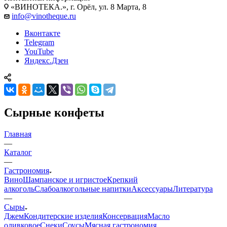
«ВИНОТЕКА.», г. Орёл, ул. 8 Марта, 8
info@vinotheque.ru
Вконтакте
Telegram
YouTube
Яндекс.Дзен
Сырные конфеты
Главная
—
Каталог
—
Гастрономия
Вино
Шампанское и игристое
Крепкий
алкоголь
Слабоалкогольные напитки
Аксессуары
Литература
—
Сыры
Джем
Кондитерские изделия
Консервация
Масло
оливковое
Снеки
Соусы
Мясная гастрономия